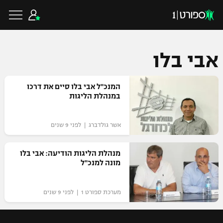
אבי בלו
כדורגל ישראלי
המנכ"ל אבי בלו סיים את דרכו
במנהלת הליגות
ליגת העל
כדורגל עולמי
אשר גולדברג | לפני 9 שנים
ליגה לאומית
ליגת האלופות
מנהלת הליגות הודיעה: אבי בלו
כדורסל ישראלי
מונה למנכ"ל
גביע הטוטו
ליגה אירופית
ליגת ווינר סל
ליגיונרים
כדורסל עולמי
מערכת ספורט 1 | לפני 9 שנים
ליגה אנגלית
ליגה לאומית
גביע המדינה
NBA
ליגה גרמנית
ענפים נוספים