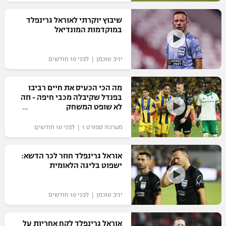
רשיון להקרנה פומבית לבית עסק
שיבוץ יוקרתי לאוראל גרינפלד
במוקדמות המונדיאל
הצטרפות לחבילת הערוצים
יניב טוכמן | לפני 10 חודשים
לוח דרושים – ג'ובנט
תגיות
מה הכי הכעיס את חיים רביבו
בפנדל שקיבלה מכבי חיפה - וזה
לא שופט המשחק
המגזין
מערכת ספורט 1 | לפני 10 חודשים
אוראל גרינפלד חוזר לכר הדשא:
ישפוט בליגה הלאומית
יניב טוכמן | לפני 10 חודשים
אוראל גרינפלד לקח אחריות על