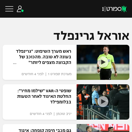
אוראל גרינפלד
כדורגל ישראלי
ראש מערך השיפוט: "גרינפלד
בעונה לא טובה. מהכוכב של
הקבוצה מצפים ליותר"
ליגת העל
כדורגל עולמי
מערכת ספורט 1 | לפני 4 חודשים
ליגה לאומית
ליגת האלופות
שופטי ה-VAR "שילמו מחיר":
כדורסל ישראלי
החלטת האיגוד לאחר הטעות
גביע הטוטו
בבלומפילד
ליגה אירופית
ליגת ווינר סל
ליגיונרים
כדורסל עולמי
יניב טוכמן | לפני 4 חודשים
ליגה אנגלית
ליגה לאומית
גביע המדינה
NBA
גם מכבי חיפה קופחה: איגוד
ליגה גרמנית
ענפים נוספים