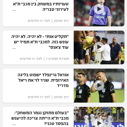
טעויותיו במשחק בין מכבי ת"א
לעירוני טבריה
יניב טוכמן | לפני 11 חודשים
"תקליט אותי - לא יהיה. לא יהיה
עונש כזה. למכבי ת"א תמיד יש
עוד צ'אנס"
מערכת ספורט 1 | לפני 11 חודשים
אוראל גרינפלד ישפוט בליגה
האירופית. שניר לוי את ריאל
מדריד
יניב טוכמן | לפני 11 חודשים
"בעולם מתוקן נגמר המשחק":
מכבי ת"א הייתה צריכה להיענש
בהפסד טכני?