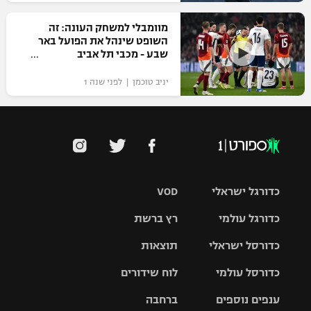
מוומבלי למשחק העונה: זה
השופט שינהל את הפועל באר
שבע - מכבי תל אביב
יניב טוכמן | לפני שנה 1
כדורגל ישראלי
VOD
כדורגל עולמי
רץ ברשת
ליגת העל
כדורסל ישראלי
תוצאות
ליגת
ליגה לאומית
האלופות
כדורסל עולמי
לוח שידורים
ליגת ווינר
סל
גביע הטוטו
ענפים נוספים
ברחבה
ליגה
NBA