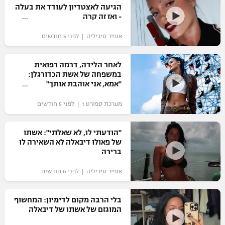
הגיעה לאצטדיון לעודד את בעלה
כדורסל נשים
נבחרת ישראל
- ואז זה קרה
יורוליג
ליגה ספרדית
טניס
VOD
מכבי תל אביב
מכבי חיפה
אופיר סיביליה | לפני 5 חודשים
יורוקאפ
ליגה איטלקית
כדוריד
הפועל חולון
בית"ר ירושלים
לאחר הלידה, דרמה רפואית
רץ ברשת
ליגה צרפתית
במשפחה של אשת הכדורגלן:
כדורעף
הפועל ירושלים
"אמא, אני אוהבת אותך"
מכבי תל אביב
ליגה הולנדית
שחייה
תוצאות
מערכת ספורט 1 | לפני 5 חודשים
דני אבדיה
הפועל תל אביב
ליגה טורקית
ג'ודו
"הודעתי לו, לא שאלתי": אשתו
הפועל חיפה
לוח שידורים
של פאולו דיבאלה לא השאירה לו
ליגה סינית
אגרוף
ברירה
הפועל באר שבע
ליגה ברזילאית
ברחבה
אופיר סיביליה | לפני 6 חודשים
ספורט אולימפי
מכבי נתניה
ליגות נוספות
UFC
בלי הרבה מקום לדימיון: המחשוף
"מעל הליגה" – פודקאסט
בני יהודה
המוגזם של אשתו של דיבאלה‎
היאבקות WWE