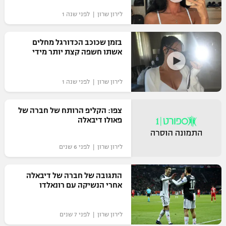
"מחצית בשכונה" – פודקאסט
לירון שרון | לפני שנה 1
אופניים
בזמן שכוכב הכדורגל מחלים
ספורט מוטורי
משתתפים וזוכים בפרסים
אשתו חשפה קצת יותר מידי ‎
כדורמים
תקנון משתתפים וזוכים בפרסים
טניס
לירון שרון | לפני שנה 1
פוטבול אמריקאי NFL
תקנון עבור פעילות אלקטרה
צפו: הקליפ הרותח של חברה של
גיימינג E-Sports
בייסבול MLB
פאולו דיבאלה
תקנון עבור פעילות ספורט 1 – "מרלן"
ספורט אתגרי ואקסטרים
לירון שרון | לפני 6 שנים
תנאי שימוש
אומנויות לחימה
התגובה של חברה של דיבאלה
מדיניות פרטיות
אחרי הנשיקה עם רונאלדו
גיימינג E-Sports
תקנון פעילות ספורט 1
לירון שרון | לפני 7 שנים