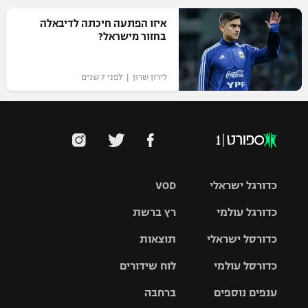
רשיון להקרנה פומבית לבית עסק
איזו הפתעה חיכתה לדיבאלה
בחזור מישראל?
הצטרפות לחבילת הערוצים
לירון שרון | לפני 7 שנים
לוח דרושים – ג'ובנט
תגיות
המגזין
כדורגל ישראלי
VOD
כדורגל עולמי
רץ ברשת
ליגת העל
כדורסל ישראלי
תוצאות
ליגת
ליגה לאומית
האלופות
כדורסל עולמי
לוח שידורים
ליגת ווינר
סל
גביע הטוטו
ענפים נוספים
ברחבה
ליגה
NBA
אירופית