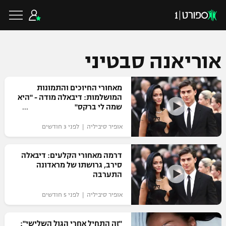
אוריאנה סבטיני
כדורגל ישראלי
מאחורי החיוכים והתמונות
המושלמות: דיבאלה מודה - "היא
שמה לי ברקס"
ליגת העל
כדורגל עולמי
אופיר סיביליה | לפני 3 חודשים
ליגה לאומית
ליגת האלופות
דרמה מאחורי הקלעים: דיבאלה
כדורסל ישראלי
סירב, גרושתו של מראדונה
גביע הטוטו
התערבה
ליגה אירופית
ליגת ווינר סל
ליגיונרים
כדורסל עולמי
אופיר סיביליה | לפני 5 חודשים
ליגה אנגלית
ליגה לאומית
גביע המדינה
NBA
"זה התחיל אחרי הגול השלישי":
ליגה גרמנית
ענפים נוספים