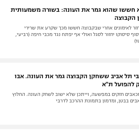
תל אביב
ליגה סינית
 חששו שהוא גמר את העונה: בשורה משמעותית
חיפה
ליגה ברזילאית
 הקבוצה
באר שבע
ליגות נוספות
חזר לאימונים אחרי שבקבוצה חששו מכך שקרע את שרירי
תניה
ף סיסוקו יחזור לסגל ואולי אף יפתח נגד מכבי חיפה (רביעי,
דה
 תל אביב ששחקן הקבוצה גמר את העונה. אבו
 להפועל ת"א
כאבים חזקים במפשעה, וייתכן שלא ישוב לשחק העונה. החלוץ
בים בבטן, ומדמון בתמונת ההרכב לדרבי