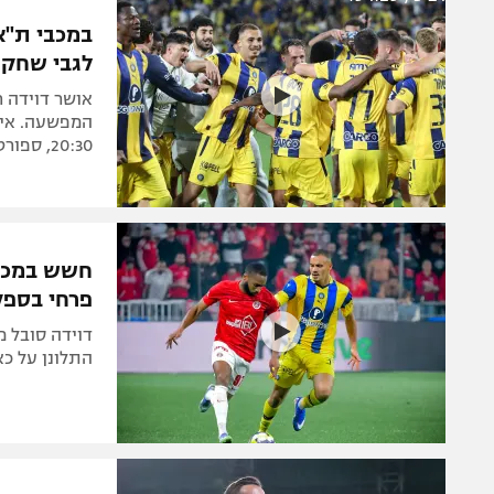
הפועל 
תקנון משתתפים וזוכים בפרסים
במכבי ת"א
הפועל 
לגבי שחקן
תקנון עבור פעילות אלקטרה
הפועל 
תקנון עבור פעילות ספורט 1 – "מרלן"
אושר דוידה 
מכבי נ
המפשעה. איסו
טניס
20:30, ספורט1)
בני יהו
גיימינג E-Sports
תנאי שימוש
חשש במכבי
מדיניות פרטיות
פרחי בספק
תקנון פעילות ספורט 1
דוידה סובל מ
רשיון להקרנה פומבית לבית עסק
התלונן על כא
הצטרפות לחבילת הערוצים
לוח דרושים – ג'ובנט
תגיות
המגזין