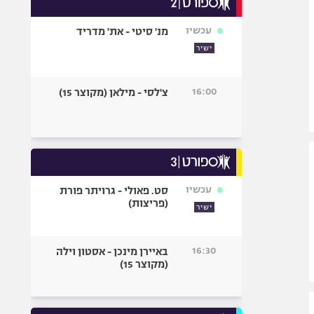
אופניים
עכשיו
מנ' סיטי - את' מדריד
ספורט מוטורי
ישיר
כדורמים
פוטבול אמריקאי NFL
16:00
צ'לסי - מילאן (מקוצר 15)
בייסבול MLB
ספורט אתגרי
ואקסטרים
אומנויות לחימה
גיימינג E-Sports
עכשיו
סט. פאולי - גרויתר פורת
(פריצות)
ישיר
16:30
באיירן מינכן - אסטון וילה
(מקוצר 15)