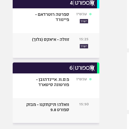
עכשיו
ספרטה רוטרדאם -
פיינורד
ישיר
15:25
זוולה - איאקס (גלוך)
ישיר
עכשיו
פ.ס.וו. איינדהובן -
פורטונה סיטארד
15:50
וואלה! תיקתקנו - מבזק
ספורט 9.8