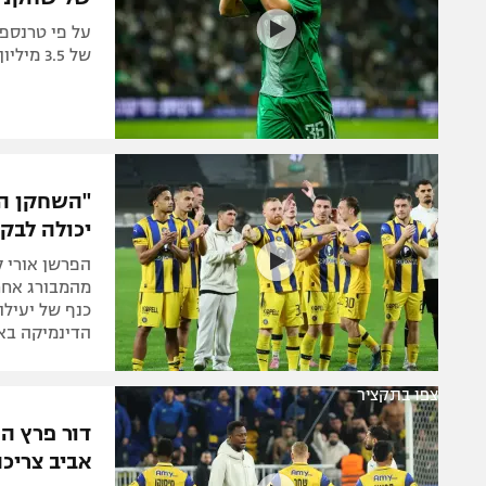
על פי טרנספר
של 3.5 מיליון יורו, גם אסנטה, מרדכי לויזו ובלוריאן טיפסו למעלה
"השחקן הז
יכולה לבק
הפרשן אורי 
מהמבורג אחר
כנף של יעילו
הדינמיקה בא
צפו בתקציר
דור פרץ ה
אביב צריכ