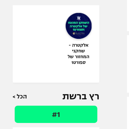
אלקטרה -
שחקני
המחזור של
ספורט1
רץ ברשת
הכל >
#1