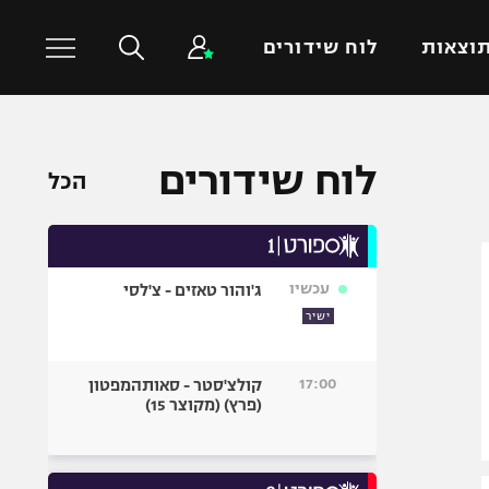
וצאות
לוח שידורים
כדורסל עולמי
ענפים נוספים
לוח שידורים
הכל
NBA
טניס
יורוליג
כדוריד
יורוקאפ
כדורעף
עכשיו
ג'והור טאזים - צ'לסי
שחייה
ישיר
ג'ודו
אגרוף
17:00
קולצ'סטר - סאותהמפטון
(פרץ) (מקוצר 15)
ספורט אולימפי
UFC
היאבקות WWE