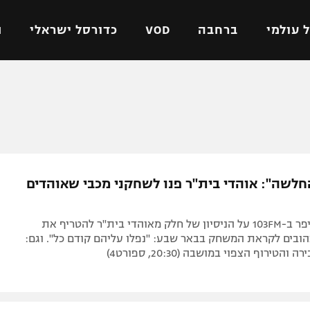
 עולמי
ברחבה
VOD
כדורסל ישראלי
ת
ל ישראלי
כדורגל עולמי
כדורסל ישראלי
על
ליגת האלופות
ליגת ווינר סל
אומית
ליגה אירופית
ליגה לאומית
וטו
ליגה אנגלית
כדורסל נשים
חלשה": אוהדי בית"ר פנו לשחקני מכבי שאוהדים
ים
ליגה גרמנית
מכבי תל אביב
מדינה
ליגה ספרדית
הפועל חולון
אופיר סער סיפר ב-103FM על הניסיון של חלק מאוהדי בית"ר להטריף את
ישראל
ליגה איטלקית
הפועל ירושלים
ובים לקראת המשחק בבאר שבע: "נפלו עליהם קודם כל". וגם:
טירוף הצפוי במושבה (20:30, ספורט4)
יפה
ליגה צרפתית
דני אבדיה
רושלים
ליגה הולנדית
ל אביב
ליגה טורקית