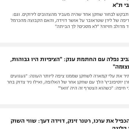
י ת"א
בקש לבחור שחקן אחד שהיה מעביר מהצהובים לירוקים. וגם:
יפה של לירן שטראובר על אושר דוידה, והאם הקבוצה מהכרמל
 מדולב חזיזה? "לא מסכים? לך הביתה"
ביב נפלה עם החתמת ענק: "הציפיות היו גבוהות,
צומה"
תיר את עלי קמארה לשחקן שממנו ציפה ליותר העונה: "געגועים
ורן יוסיפוביץ' הלך עם שחקן אחר של האלופה, ואילו ניר צדוק בחר
חיפה: "כשהוא הצטרף זה היה 'וואו'"
כפיל את ערכו, רטנר זינק, דוידה דעך: שווי השוק
הליגה