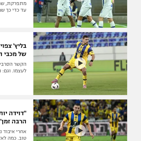
מתפרקת, שחק
עד כדי כך שמ
בליץ' צפו
של מכבי ת
הקשר הסרבי צ
לעצמו. וגם:
"דוידה יות
הרבה זמן"
אחרי איבוד נ
טוב. כמה לאזט