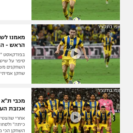
צפו בתקציר
מאמנו לשע
הראש - הו
סיפר על שיטו
השחקנים משפי
שחקן אמיתי"
צפו בתקציר
מכבי ת"א ק
אכזבת העו
אחרי שהצטיין
כיתה" ולסחו
השחקן הכי מ