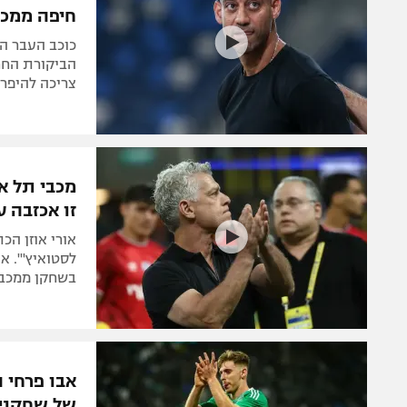
חיפה ממכב
כוכב העבר הת
הביקורת החר
צריכה להיפרד
מכבי תל א
זו אכזבה ע
אורי אוזן הכ
לסטואיץ'". א
בשחקן ממכבי 
אבו פרחי ה
של שחקני 