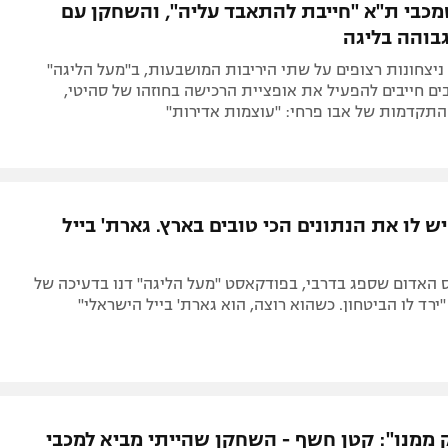
כבי ת"א "חייבת להתאבד עליה", והשחקן עם
והה בליגה
יצחונות רצופים על שתי היריבות המושבעות, ב"מעל הליגה"
ם חייבים להפעיל את אופציית הרכישה בחוזהו של סהיטי,
התקדמות של אבו פרחי: "עוצמות אדירות"
ש לו את הנתונים הכי טובים בארץ. גארת' בייל
 האדום שספג בדרבי, בפודקאסט "מעל הליגה" דנו בדעיכה של
"ירד לו הביטחון. כשהוא רוצה, הוא גארת' בייל הישראלי"
ק ממנו": קטן חשף - השחקן שהייתי מביא למכבי