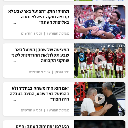
רשיון להקרנה פומבית לבית עסק
תחזיקו חזק: "הפועל באר שבע לא
קבוצה חזקה. היא לא תזכה
הצטרפות לחבילת הערוצים
באליפות העונה"
מערכת ספורט 1 | לפני 8 חודשים
לוח דרושים – ג'ובנט
שבת, ספורט2
תגיות
הפציעה של שחקן הפועל באר
שבע תסלול את ההזדמנות לשני
שחקני הקבוצה
המגזין
יניב טוכמן | לפני 9 חודשים
"אם הוא היה משחק בבית"ר ולא
בהפועל באר שבע, המצב בטבלה
היה הפוך"
מערכת ספורט 1 | לפני 9 חודשים
רגע לפני פתיחת העונה: חיים