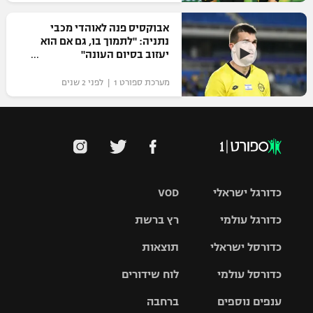
אבוקסיס פנה לאוהדי מכבי
נתניה: "לתמוך בו, גם אם הוא
יעזוב בסיום העונה"
מערכת ספורט 1 | לפני 2 שנים
כדורגל ישראלי
VOD
כדורגל עולמי
רץ ברשת
ליגת העל
כדורסל ישראלי
תוצאות
ליגת
ליגה לאומית
האלופות
כדורסל עולמי
לוח שידורים
ליגת ווינר
סל
גביע הטוטו
ענפים נוספים
ברחבה
ליגה
NBA