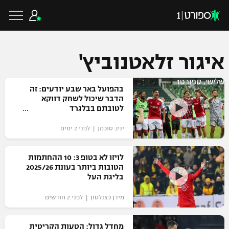
איגור זלאטנוביץ'
שלישי, ספורט1
כדורגל ישראלי
בהפועל באר שבע יודעים: זה
הדבר שיכול לשחק דווקא
לטובתם בבלגרד
ליגת העל
כדורגל עולמי
יניב טוכמן | לפני 2 ימים
ליגה לאומית
ליגת האלופות
לויזו לא בטופ 3: 10 ההחתמות
כדורסל ישראלי
הטובות ביותר בעונת 2025/26
גביע הטוטו
בליגת העל
ליגה אירופית
ליגת ווינר סל
ליגיונרים
כדורסל עולמי
מידן כצנלסון | לפני 2 חודשים
ליגה אנגלית
ליגה לאומית
גביע המדינה
NBA
מחדל גדול: הטעות הקריטית
ליגה גרמנית
ענפים נוספים