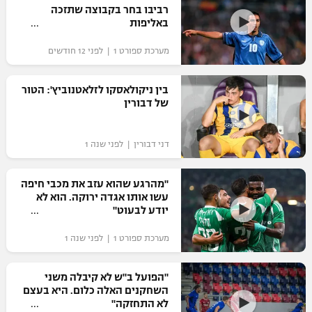
רביבו בחר בקבוצה שתזכה
באליפות
מערכת ספורט 1 | לפני 12 חודשים
בין ניקולאסקו לזלאטנוביץ': הטור
של דבורין
דני דבורין | לפני שנה 1
"מהרגע שהוא עזב את מכבי חיפה
עשו אותו אגדה ירוקה. הוא לא
יודע לבעוט"
מערכת ספורט 1 | לפני שנה 1
"הפועל ב"ש לא קיבלה משני
השחקנים האלה כלום. היא בעצם
לא התחזקה"