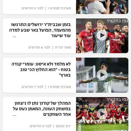
"מחצית בשכונה" – פודקאסט
מערכת ספורט 1 | לפני 3 חודשים
אופניים
צפו בתקציר
בזמן שבבית"ר ירושלים התרגשו
ספורט מוטורי
משתתפים וזוכים בפרסים
מהמעמד, הפועל באר שבע למדה
עוד שיעור
כדורמים
תקנון משתתפים וזוכים בפרסים
טניס
מאור זכריה | לפני 6 חודשים
פוטבול אמריקאי NFL
תקנון עבור פעילות אלקטרה
לא מלמד ולא איסט: עומרי קנדה
גיימינג E-Sports
בייסבול MLB
בטוח - "הוא החלוץ הכי טוב
תקנון עבור פעילות ספורט 1 – "מרלן"
בארץ"
ספורט אתגרי ואקסטרים
תנאי שימוש
מערכת ספורט 1 | לפני 7 חודשים
אומנויות לחימה
צפו בתקציר
המהלך של קוז'וך נתן לו ניצחון
מדיניות פרטיות
במשחק העונה, המאמן כעס על
גיימינג E-Sports
אחד השחקנים
תקנון פעילות ספורט 1
יניב טוכמן | לפני 8 חודשים