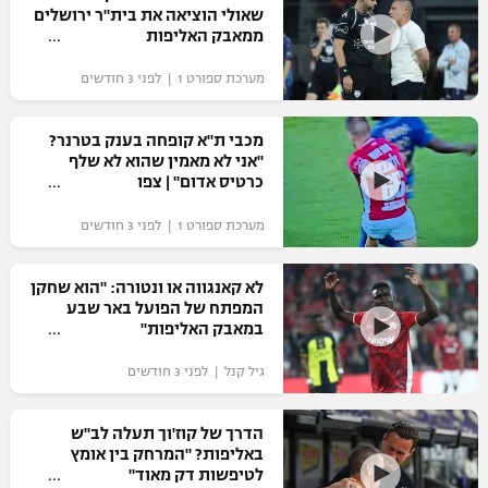
שאולי הוציאה את בית"ר ירושלים
כדורסל נשים
נבחרת ישראל
ממאבק האליפות
יורוליג
ליגה ספרדית
טניס
VOD
מכבי תל אביב
מכבי חיפה
מערכת ספורט 1 | לפני 3 חודשים
יורוקאפ
ליגה איטלקית
כדוריד
הפועל חולון
בית"ר ירושלים
מכבי ת"א קופחה בענק בטרנר?
רץ ברשת
ליגה צרפתית
"אני לא מאמין שהוא לא שלף
כדורעף
הפועל ירושלים
כרטיס אדום" | צפו
מכבי תל אביב
ליגה הולנדית
שחייה
תוצאות
מערכת ספורט 1 | לפני 3 חודשים
דני אבדיה
הפועל תל אביב
ליגה טורקית
ג'ודו
לא קאנגווה או ונטורה: "הוא שחקן
הפועל חיפה
לוח שידורים
המפתח של הפועל באר שבע
ליגה סינית
אגרוף
במאבק האליפות"
הפועל באר שבע
ליגה ברזילאית
ברחבה
גיל קנל | לפני 3 חודשים
ספורט אולימפי
מכבי נתניה
ליגות נוספות
UFC
הדרך של קוז'וך תעלה לב"ש
"מעל הליגה" – פודקאסט
בני יהודה
באליפות? "המרחק בין אומץ
לטיפשות דק מאוד"
היאבקות WWE