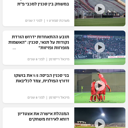
במשחק בין סכנין למכבי פ"ת
כדורסל נשים
נבחרת ישראל
יורוליג
ליגה ספרדית
טניס
VOD
מכבי תל אביב
מכבי חיפה
מערכת ספורט 1 | לפני 7 שנים
יורוקאפ
ליגה איטלקית
כדוריד
הפועל חולון
בית"ר ירושלים
תובע ההתאחדות ידרוש הורדת
רץ ברשת
ליגה צרפתית
נקודות על תנאי, סכנין: "האשמות
כדורעף
הפועל ירושלים
מופרזות ופזיזות"
מכבי תל אביב
ליגה הולנדית
שחייה
תוצאות
מיכאל וייסרמן | לפני 8 שנים
דני אבדיה
הפועל תל אביב
ליגה טורקית
ג'ודו
בני סכנין הביסה 1:5 את בושקו
הפועל חיפה
לוח שידורים
זדורץ הפולנית, צמד לכליבאת
ליגה סינית
אגרוף
הפועל באר שבע
ליגה ברזילאית
ברחבה
מיכאל וייסרמן | לפני 8 שנים
ספורט אולימפי
מכבי נתניה
ליגות נוספות
UFC
המנהלת אישרה את אצטדיון
"מעל הליגה" – פודקאסט
בני יהודה
דוחא לאירוח משחקים
היאבקות WWE