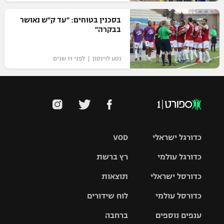
רשיון להקרנה פומבית לבית עסק
בסכנין בטוחים: "עד ק"ש נאושר
בבקרה"
הצטרפות לחבילת הערוצים
נטע לוינסון | לפני 11 שנים
לוח דרושים – ג'ובנט
תגיות
המגזין
כדורגל ישראלי
VOD
כדורגל עולמי
רץ ברשת
ליגת העל
כדורסל ישראלי
תוצאות
ליגת
ליגה לאומית
האלופות
כדורסל עולמי
לוח שידורים
ליגת ווינר
סל
גביע הטוטו
ענפים נוספים
ברחבה
ליגה
NBA