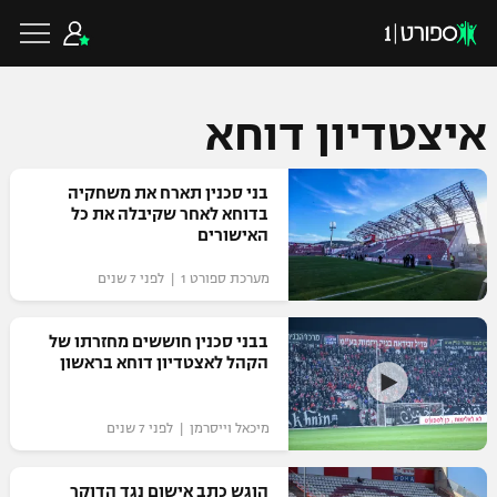
איצטדיון דוחא
כדורגל ישראלי
בני סכנין תארח את משחקיה
בדוחא לאחר שקיבלה את כל
האישורים
ליגת העל
כדורגל עולמי
מערכת ספורט 1 | לפני 7 שנים
ליגה לאומית
ליגת האלופות
בבני סכנין חוששים מחזרתו של
כדורסל ישראלי
הקהל לאצטדיון דוחא בראשון
גביע הטוטו
ליגה אירופית
ליגת ווינר סל
ליגיונרים
כדורסל עולמי
מיכאל וייסרמן | לפני 7 שנים
ליגה אנגלית
ליגה לאומית
גביע המדינה
NBA
הוגש כתב אישום נגד הדוקר
ליגה גרמנית
ענפים נוספים