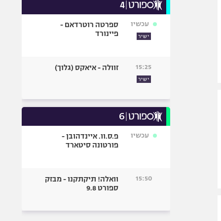
עכשיו
ספרטה רוטרדאם -
פיינורד
ישיר
15:25
זוולה - איאקס (גלוך)
ישיר
עכשיו
פ.ס.וו. איינדהובן -
פורטונה סיטארד
15:50
וואלה! תיקתקנו - מבזק
ספורט 9.8