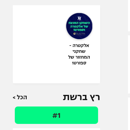
אלקטרה -
שחקני
המחזור של
ספורט1
רץ ברשת
הכל >
#1