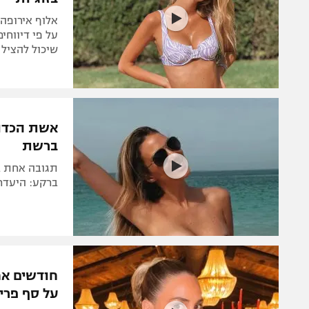
אלוף אירופה 
על פי דיווחים
שיכול להציל
אשת הכדור
ברשת
תגובה אחת ב
ברקע: היעדר
חודשים אח
על סף פרי