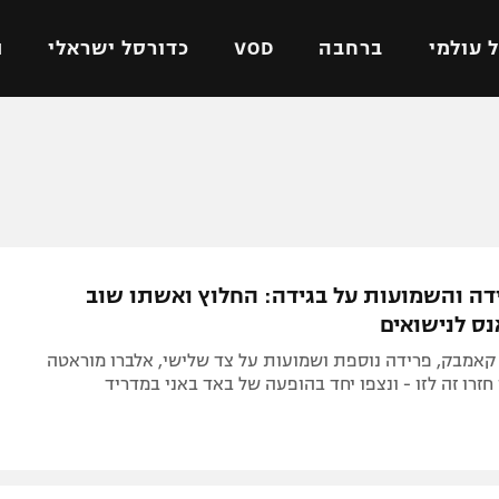
 עולמי
ברחבה
VOD
כדורסל ישראלי
ת
ל ישראלי
כדורגל עולמי
כדורסל ישראלי
על
ליגת האלופות
ליגת ווינר סל
אומית
ליגה אירופית
ליגה לאומית
וטו
ליגה אנגלית
כדורסל נשים
דה והשמועות על בגידה: החלוץ ואשתו שוב
ים
ליגה גרמנית
מכבי תל אביב
נס לנישואים
מדינה
ליגה ספרדית
הפועל חולון
קאמבק, פרידה נוספת ושמועות על צד שלישי, אלברו מוראטה
ישראל
ליגה איטלקית
הפועל ירושלים
חזרו זה לזו - ונצפו יחד בהופעה של באד באני במדריד
יפה
ליגה צרפתית
דני אבדיה
רושלים
ליגה הולנדית
ל אביב
ליגה טורקית