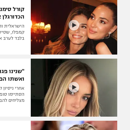
הפועל 
תקנון משתתפים וזוכים בפרסים
קורל סימנו
הפועל 
הכדורגלן 
תקנון עבור פעילות אלקטרה
הפועל 
תקנון עבור פעילות ספורט 1 – "מרלן"
מכבי נ
קמפלו, שסיימ
טניס
בלבד לערב אי
בני יהו
גיימינג E-Sports
תנאי שימוש
"שנינו פגו
מדיניות פרטיות
ואשתו הפר
תקנון פעילות ספורט 1
אחרי ניסיון 
רשיון להקרנה פומבית לבית עסק
הסתיימו סופי
מצליחים להבי
הצטרפות לחבילת הערוצים
לוח דרושים – ג'ובנט
תגיות
המגזין