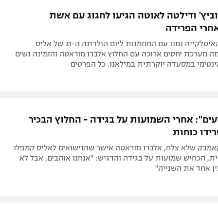
תל אביב
ליגה סינית
ביץ' ודילטה לאוטה הגיעו לחגוג עם אשת
חיפה
ליגה ברזילאית
אחרי הפרידה
באר שבע
ליגות נוספות
הישראלית והאיטלקייה נמנו עם המוזמנות ליום הולדתה ה-31 של אליס
תניה
ה מערכת יחסים ארוכה עם החלוץ אלברו מוראטה והזמינה נשים
נטימי במסעדה יוקרתית במילאנו. כל הפרטים
דה
עים": אחרי השמועות על בגידה - החלוץ הבכיר
ידו כוחות
קאמבק שלא צלח, אלברו מוראטה אישר שהנישואים לאליס קמפלו
ת, הכחיש שמועות על בגידה והדגיש: "אנחנו אוהבים, אבל לא
ן אחד את השנייה"