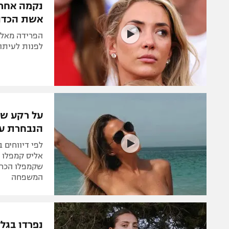
נקמה אחרי
אשת הכדור
הפרידה מאלב
לפנות לעיתונ
על רקע שמ
הנבחרת עז
לפי דיווחים 
אליס קמפלו ו
שקמפלו הכחי
המשפחה
נפרדו בגל