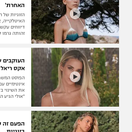
האחרת'
הזוגיות של ח
האיטלקייה, א
דיווחים עקש
זהותה גרמו 
העוקבים ש
אקס ריאל 
הפוסט המשפח
אינטימיים עם
את השינוי בד
"אולי הגיע ה
הפעם זה ס
בזוגיות