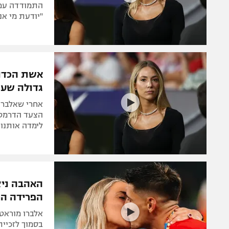
התמודדה עם 
"יודעת מי אנ
אשת הכדור
גדולה שעש
אחרי שאלברו 
הצעד הדרמטי:
לימדה אותנו 
האהבה ניצ
הפרידה ה
אלברו מוראט
בסמוך לזכיית