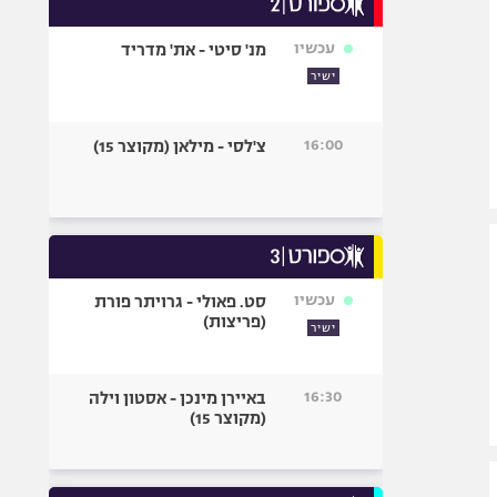
אופניים
עכשיו
מנ' סיטי - את' מדריד
ספורט מוטורי
ישיר
כדורמים
פוטבול אמריקאי NFL
16:00
צ'לסי - מילאן (מקוצר 15)
בייסבול MLB
ספורט אתגרי
ואקסטרים
אומנויות לחימה
גיימינג E-Sports
עכשיו
סט. פאולי - גרויתר פורת
(פריצות)
ישיר
16:30
באיירן מינכן - אסטון וילה
(מקוצר 15)