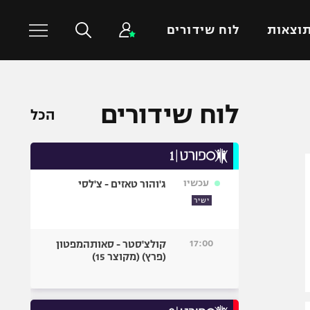
וצאות
לוח שידורים
כדורסל עולמי
ענפים נוספים
לוח שידורים
הכל
NBA
טניס
יורוליג
כדוריד
יורוקאפ
כדורעף
עכשיו
ג'והור טאזים - צ'לסי
שחייה
ישיר
ג'ודו
אגרוף
17:00
קולצ'סטר - סאותהמפטון
(פרץ) (מקוצר 15)
ספורט אולימפי
UFC
היאבקות WWE