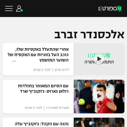
אלכסנדר זברב
כדורגל ישראלי
אחרי שהתעלל באקסיות שלו,
כוכב העל בזוגיות עם האקסית של
השוער המושמץ
ליגת העל
כדורגל עולמי
לירון שרון | לפני 2 שנים
ליגה לאומית
ליגת האלופות
עם הסיום המאוחר בתולדות
כדורסל ישראלי
רולאן גארוס: ג'וקוביץ' שרד
גביע הטוטו
ליגה אירופית
ליגת ווינר סל
ליגיונרים
כדורסל עולמי
מערכת ספורט 1 | לפני 2 שנים
ליגה אנגלית
ליגה לאומית
גביע המדינה
נהנה עם הקהל: ג'וקוביץ' עלה
NBA
ליגה גרמנית
ענפים נוספים