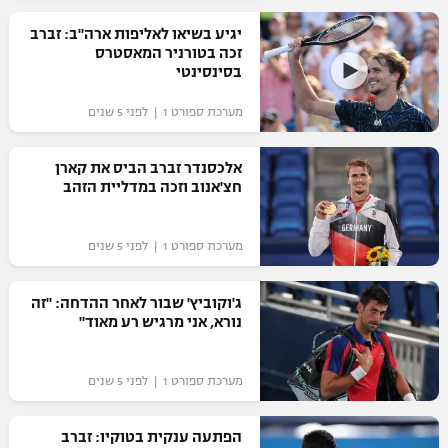
רשיון להקרנה פומבית לבית עסק
יגיע בשיאו לאליפות ארה"ב: זברב
זכה בטורניר המאסטרס
בסינסינטי
הצטרפות לחבילת הערוצים
מערכת ספורט 1 | לפני 5 שנים
לוח דרושים – ג'ובנט
אלכסנדר זברב הביס את קארן
תגיות
חצ'אנוב וזכה במדליית הזהב
המגזין
מערכת ספורט 1 | לפני 5 שנים
ג'וקוביץ' שבור לאחר ההדחה: "זה
נורא, אני מרגיש רע מאוד"
מערכת ספורט 1 | לפני 5 שנים
הפתעה ענקית בטוקיו: זברב