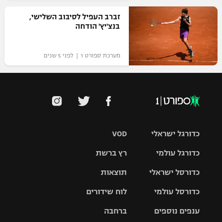
זברב העפיל לסיבוב השלישי,
בנצ'יץ' הודחה
מערכת ספורט 1 | לפני 5 שנים
כדורגל ישראלי
VOD
כדורגל עולמי
רץ ברשת
ליגת העל
כדורסל ישראלי
תוצאות
ליגת
ליגה לאומית
האלופות
כדורסל עולמי
לוח שידורים
ליגת ווינר
סל
גביע הטוטו
ענפים נוספים
ברחבה
ליגה
NBA
אירופית