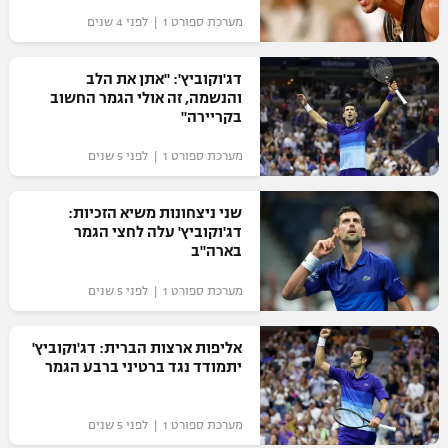
מערכת ספורט 1 | לפני 4 שנים
"מחצית בשכונה" – פודקאסט
אופניים
דג'וקוביץ': "אתן את הלב
ספורט מוטורי
משתתפים וזוכים בפרסים
והנשמה, זה אולי הגמר החשוב
בקריירה"
כדורמים
תקנון משתתפים וזוכים בפרסים
מערכת ספורט 1 | לפני 5 שנים
טניס
פוטבול אמריקאי NFL
תקנון עבור פעילות אלקטרה
שני ניצחונות משיא הזכיות:
גיימינג E-Sports
דג'וקוביץ' עלה לחצי הגמר
בייסבול MLB
תקנון עבור פעילות ספורט 1 – "מרלן"
בארה"ב
ספורט אתגרי ואקסטרים
מערכת ספורט 1 | לפני 5 שנים
תנאי שימוש
אומנויות לחימה
אליפות ארצות הברית: דג'וקוביץ'
מדיניות פרטיות
יתמודד נגד ברטיני ברבע הגמר
גיימינג E-Sports
תקנון פעילות ספורט 1
מערכת ספורט 1 | לפני 5 שנים