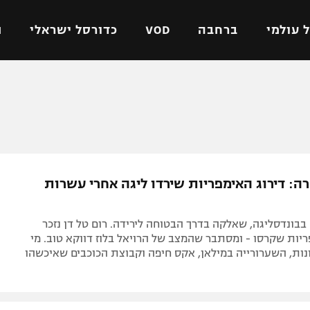
 עולמי
ברחבה
VOD
כדורסל ישראלי
ת
ל ישראלי
כדורגל עולמי
כדורסל ישראלי
על
ליגת האלופות
ליגת ווינר סל
אומית
ליגה אירופית
ליגה לאומית
וטו
ליגה אנגלית
כדורסל נשים
ה: דירוג האימפריות שירדו ליגה אחרי עשרות
ים
ליגה גרמנית
מכבי תל אביב
מדינה
ליגה ספרדית
הפועל חולון
30 שנה בבונדסליגה, שאלקה בדרך הבטוחה לירידה. רום טל דן נזכר
ישראל
ליגה איטלקית
הפועל ירושלים
ות שקרסו - ומסתבר שהמצב של הרויאל בלוז דווקא טוב. מי
ה 100 עונות, השערורייה במילאן, אקס חיפה וקבוצת הכוכבים שאיכשהו
יפה
ליגה צרפתית
דני אבדיה
רושלים
ליגה הולנדית
ל אביב
ליגה טורקית