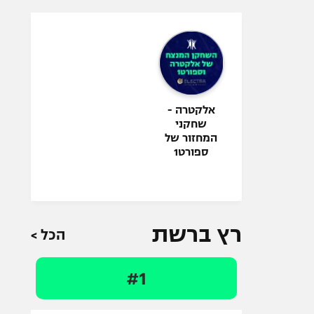
אלקטרה -
שחקני
המחזור של
ספורט1
רץ ברשת
הכל >
#1