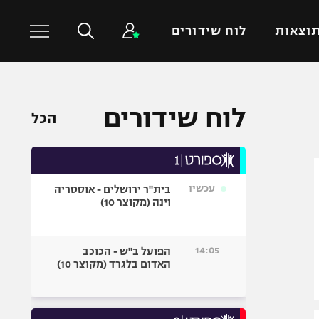
וצאות
לוח שידורים
כדורסל עולמי
ענפים נוספים
לוח שידורים
הכל
NBA
טניס
יורוליג
כדוריד
יורוקאפ
כדורעף
עכשיו
בית"ר ירושלים - אוסטריה
שחייה
וינה (מקוצר 10)
ג'ודו
אגרוף
14:05
הפועל ב"ש - הכוכב
האדום בלגרד (מקוצר 10)
ספורט אולימפי
UFC
היאבקות WWE