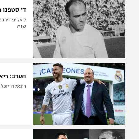
הפועל 
תקנון משתתפים וזוכים בפרסים
די סטפנו ר
הפועל 
תקנון עבור פעילות אלקטרה
הפועל 
שני?
תקנון עבור פעילות ספורט 1 – "מרלן"
מכבי נ
טניס
בני יהו
גיימינג E-Sports
תנאי שימוש
הערב: ריא
מדיניות פרטיות
רונאלדו יוכל
תקנון פעילות ספורט 1
רשיון להקרנה פומבית לבית עסק
הצטרפות לחבילת הערוצים
לוח דרושים – ג'ובנט
תגיות
המגזין