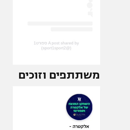
A post shared by ספורט1
(@sport1sport2)
משתתפים וזוכים
אלקטרה -