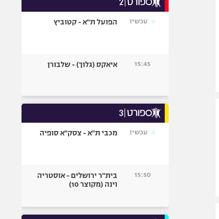
אופניים
עכשיו
הפועל ת"א - קטוביץ
ספורט מוטורי
כדורמים
פוטבול אמריקאי NFL
15:45
איאקס (גלוך) - שלבורן
בייסבול MLB
ספורט אתגרי
ואקסטרים
אומנויות לחימה
גיימינג E-Sports
עכשיו
מכבי ת"א - צסק"א סופיה
15:50
בית"ר ירושלים - אוסטריה
וינה (מקוצר 10)