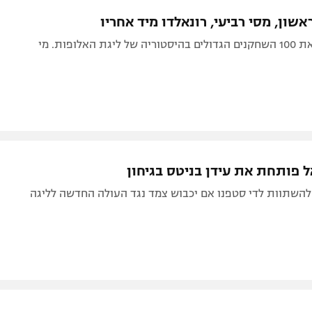
תל אביב
ליגה סינית
אשון, מסי רביעי, רונאלדו מיד אחריו
חיפה
ליגה ברזילאית
ל'אקיפ דירג את 100 השחקנים הגדולים בהיסטוריה של ליגת האלופות. מי
באר שבע
ליגות נוספות
תניה
דה
ל פותחת את עידן בניטס בגיחון
 להשתוות לדי סטפנו אם יכבוש צמד נגד העולה החדשה לליגה