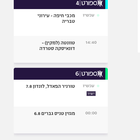
עכשיו
מכבי חיפה - עירוני
טבריה
14:40
טוונטה (למקין) -
דונאיסקה סטרדה
עכשיו
טורניר הפאדל, לונדון 7.8
ישיר
00:00
מגזין טניס גברים 6.8