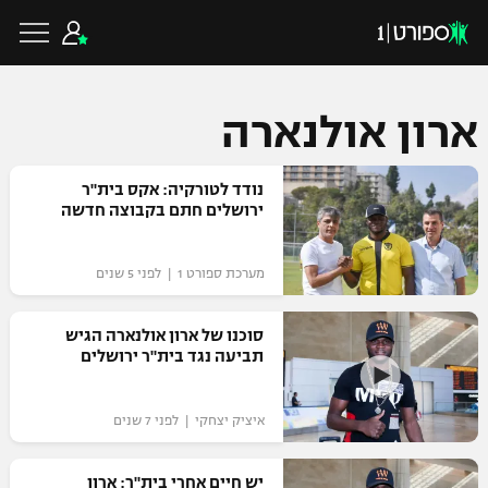
ארון אולנארה
כדורגל ישראלי
נודד לטורקיה: אקס בית"ר
ירושלים חתם בקבוצה חדשה
ליגת העל
כדורגל עולמי
מערכת ספורט 1 | לפני 5 שנים
ליגה לאומית
ליגת האלופות
סוכנו של ארון אולנארה הגיש
כדורסל ישראלי
תביעה נגד בית"ר ירושלים
גביע הטוטו
ליגה אירופית
ליגת ווינר סל
ליגיונרים
כדורסל עולמי
איציק יצחקי | לפני 7 שנים
ליגה אנגלית
ליגה לאומית
גביע המדינה
NBA
יש חיים אחרי בית"ר: ארון
ליגה גרמנית
ענפים נוספים