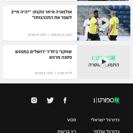
רשיון להקרנה פומבית לבית עסק
אולנארה איחר ונקנס: "יהיה חייב
לשפר את התנהגותו"
הצטרפות לחבילת הערוצים
רענן ברנובסקי | לפני 8 שנים
לוח דרושים – ג'ובנט
תגיות
שחקני בית"ר ירושלים במפגש
פסגה מרגש
המגזין
לירון שרון | לפני 8 שנים
כדורגל ישראלי
VOD
כדורגל עולמי
רץ ברשת