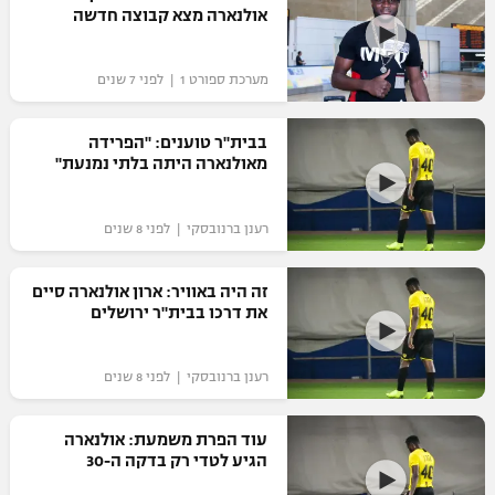
אולנארה מצא קבוצה חדשה
כדורסל נשים
נבחרת ישראל
יורוליג
ליגה ספרדית
טניס
VOD
מכבי תל אביב
מכבי חיפה
מערכת ספורט 1 | לפני 7 שנים
יורוקאפ
ליגה איטלקית
כדוריד
הפועל חולון
בית"ר ירושלים
בבית"ר טוענים: "הפרידה
רץ ברשת
ליגה צרפתית
מאולנארה היתה בלתי נמנעת"
כדורעף
הפועל ירושלים
מכבי תל אביב
ליגה הולנדית
שחייה
תוצאות
רענן ברנובסקי | לפני 8 שנים
דני אבדיה
הפועל תל אביב
ליגה טורקית
ג'ודו
זה היה באוויר: ארון אולנארה סיים
הפועל חיפה
לוח שידורים
את דרכו בבית"ר ירושלים
ליגה סינית
אגרוף
הפועל באר שבע
ליגה ברזילאית
ברחבה
רענן ברנובסקי | לפני 8 שנים
ספורט אולימפי
מכבי נתניה
ליגות נוספות
UFC
עוד הפרת משמעת: אולנארה
"מעל הליגה" – פודקאסט
בני יהודה
הגיע לטדי רק בדקה ה-30
היאבקות WWE