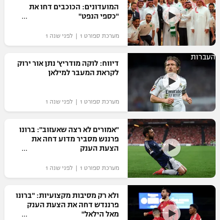
המועדונים: הכוכבים דחו את
"כספי הנפט"
מערכת ספורט 1 | לפני שנה 1
העברות
דיווח: לוקה מודריץ' נתן אור ירוק
לקראת המעבר למילאן
מערכת ספורט 1 | לפני שנה 1
"אמורים לא רצה שאעזוב": ברונו
פרננש מסביר מדוע דחה את
הצעת הענק
מערכת ספורט 1 | לפני שנה 1
ולא רק מסיבות מקצועיות: "ברונו
פרננדש דחה את הצעת הענק
מאל הילאל"