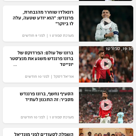
רשיון להקרנה פומבית לבית עסק
רונאלדו שוחרר מהנבחרת,
פרננדש: "הוא יודע שטעה, עלה
הצטרפות לחבילת הערוצים
לו ביוקר"
מערכת ספורט 1 | לפני 9 חודשים
לוח דרושים – ג'ובנט
19:30, ספורט1
תגיות
ברונו של עולם: הפרדוקס של
ברונו פרננדש משגע את מנצ'סטר
יונייטד
המגזין
אוריאל דסקל | לפני 10 חודשים
הסעיף נחשף, ברונו פרננדש
מסביר: זה התכנון לעתיד
מערכת ספורט 1 | לפני 10 חודשים
השפלה לסעודים לפני מונדיאל