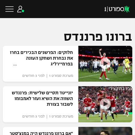
ברונו פרננדס
כדורגל ישראלי
חלוקים: הפרשנים הבכירים בחרו
את נבחרת ושחקן העונה
בפרמיירליג
ליגת העל
כדורגל עולמי
מערכת ספורט 1 | לפני 3 חודשים
ליגה לאומית
צפו בתקציר
ליגת האלופות
יונייטד תסיים שלישית: פרננדש
כדורסל ישראלי
השווה את השיא ועזר לאמבומו
גביע הטוטו
לשבור בצורת
ליגה אירופית
ליגת ווינר סל
ליגיונרים
כדורסל עולמי
מערכת ספורט 1 | לפני 3 חודשים
ליגה אנגלית
ליגה לאומית
גביע המדינה
NBA
"אם ברונו פרננדש היה במנצ'סטר
ליגה גרמנית
ענפים נוספים