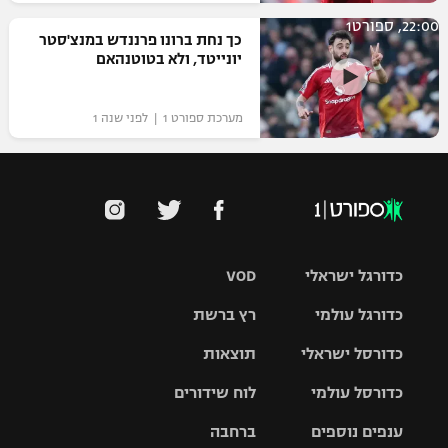
22:00, ספורט1
כך נחת ברונו פרננדש במנצ'סטר
יונייטד, ולא בטוטנהאם
מערכת ספורט 1 | לפני שנה 1
כדורגל ישראלי
VOD
כדורגל עולמי
רץ ברשת
ליגת העל
כדורסל ישראלי
תוצאות
ליגת
ליגה לאומית
האלופות
כדורסל עולמי
לוח שידורים
ליגת ווינר
סל
גביע הטוטו
ענפים נוספים
ברחבה
ליגה
NBA