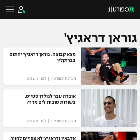
גוראן דראגיץ'
כדורגל ישראלי
מצא קבוצה: גוראן דראגיץ' יחתום
בברוקלין
ליגת העל
כדורגל עולמי
מערכת ספורט 1 | לפני 4 שנים
ליגה לאומית
ליגת האלופות
אוברה עבר לגולדן סטייט,
כדורסל ישראלי
בשורות טובות לים מדר?
גביע הטוטו
ליגה אירופית
ליגת ווינר סל
ליגיונרים
כדורסל עולמי
מערכת ספורט 1 | לפני 6 שנים
ליגה אנגלית
ליגה לאומית
גביע המדינה
NBA
אדבאיו ודראגיץ' לא צפויים לחזור,
ליגה גרמנית
ענפים נוספים