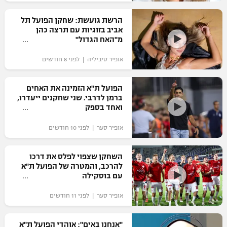
רשיון להקרנה פומבית לבית עסק
הרשת גועשת: שחקן הפועל תל
אביב בזוגיות עם תרצה כהן
הצטרפות לחבילת הערוצים
מ"האח הגדול"
אופיר סיביליה | לפני 8 חודשים
לוח דרושים – ג'ובנט
תגיות
הפועל ת"א הזמינה את האחים
ברמן לדרבי. שני שחקנים ייעדרו,
ואחד בספק
המגזין
אופיר סער | לפני 10 חודשים
השחקן שצפוי לפלס את דרכו
להרכב, והמטרה של הפועל ת"א
עם בוסקילה
אופיר סער | לפני 11 חודשים
"אנחנו באים": אוהדי הפועל ת"א