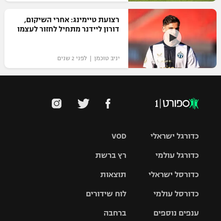
רצועת טיימינג: אחרי השיקום,
דורון ליידנר מתחיל לחזור לעצמו
יניב טוכמן | לפני 2 שנים
כדורגל ישראלי
VOD
כדורגל עולמי
רץ ברשת
ליגת העל
כדורסל ישראלי
תוצאות
ליגת
ליגה לאומית
האלופות
כדורסל עולמי
לוח שידורים
ליגת ווינר
סל
גביע הטוטו
ענפים נוספים
ברחבה
ליגה
NBA