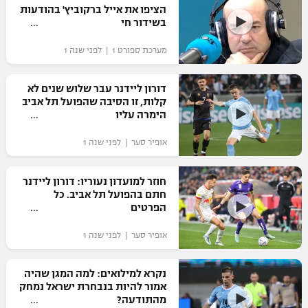
הציפו את אייל ברקוביץ' בהודעות
בשידור חי
מערכת ספורט 1 | לפני שנה 1
דורון ליידנר עבר שלוש שנים לא
קלות, זו הסיבה שהפועל תל אביב
הימרה עליו
אופיר סער | לפני שנה 1
חוזר למועדון נעוריו: דורון ליידנר
חתם בהפועל תל אביב. כל
הפרטים
אופיר סער | לפני שנה 1
נקרא למילואים: למה המגן שהיה
אמור להיות בנבחרת ישראל נמחק
מהתודעה?