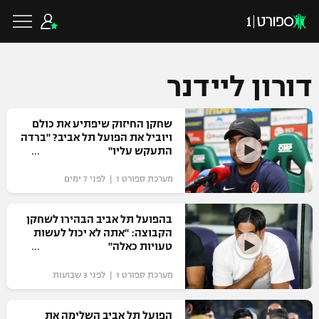
דורון ליידנר
כדורגל ישראלי
שחקן החיזוק שיפתיע את כולם
ויוביל את הפועל תל אביב? "ברדה
התעקש עליו"
ליגת העל
כדורגל עולמי
מערכת ספורט 1 | לפני 7 ימים
ליגה לאומית
ליגת האלופות
בהפועל תל אביב הבהירו לשחקן
כדורסל ישראלי
הקבוצה: "אתה לא יכול לעשות
גביע הטוטו
טעויות כאלה"
ליגה אירופית
ליגת ווינר סל
ליגיונרים
כדורסל עולמי
מערכת ספורט 1 | לפני 3 שבועות
ליגה אנגלית
ליגה לאומית
גביע המדינה
NBA
הפועל תל אביב השלימה את
ליגה גרמנית
ענפים נוספים