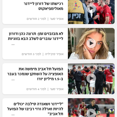
רכישתו של דורון ליידנר
כדורסל נשים
נבחרת ישראל
מאולימפיאקוס
יורוליג
ליגה ספרדית
טניס
VOD
מכבי תל אביב
מכבי חיפה
אופיר סער | לפני 2 חודשים
יורוקאפ
ליגה איטלקית
כדוריד
הפועל חולון
בית"ר ירושלים
לא מבזבזים זמן: תרצה כהן ודורון
רץ ברשת
ליגה צרפתית
ליידנר עוברים לשלב הבא בזוגיות
כדורעף
הפועל ירושלים
מכבי תל אביב
ליגה הולנדית
שחייה
תוצאות
אופיר סיביליה | לפני 3 חודשים
דני אבדיה
הפועל תל אביב
ליגה טורקית
ג'ודו
הפועל תל אביב מימשה את
הפועל חיפה
לוח שידורים
האופציה על השחקן שנמכר בעבר
ליגה סינית
אגרוף
ב-1.5 מיליון יורו
הפועל באר שבע
ליגה ברזילאית
ברחבה
אופיר סער | לפני 4 חודשים
ספורט אולימפי
מכבי נתניה
ליגות נוספות
UFC
"ליידנר ושאנדה סילבה יכולים
"מעל הליגה" – פודקאסט
בני יהודה
להיות וארלה ורוי רביבו של הפועל
תל אביב"
היאבקות WWE