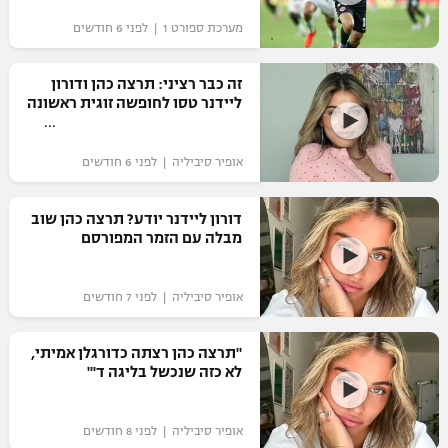
"מחצית בשכונה" – פודקאסט
מערכת ספורט 1 | לפני 6 חודשים
אופניים
זה כבר רציני: תרצה כהן ודורון
ספורט מוטורי
משתתפים וזוכים בפרסים
ליידנר טסו לחופשה זוגית ראשונה
כדורמים
תקנון משתתפים וזוכים בפרסים
טניס
אופיר סיביליה | לפני 6 חודשים
פוטבול אמריקאי NFL
תקנון עבור פעילות אלקטרה
דורון ליידנר יודע? תרצה כהן שוב
גיימינג E-Sports
בייסבול MLB
מבלה עם הזמר המפורסם
תקנון עבור פעילות ספורט 1 – "מרלן"
ספורט אתגרי ואקסטרים
תנאי שימוש
אופיר סיביליה | לפני 7 חודשים
אומנויות לחימה
"תרצה כהן רצתה כדורגלן אמיתי,
מדיניות פרטיות
לא כזה שנכשל בליגה ד'"
גיימינג E-Sports
תקנון פעילות ספורט 1
אופיר סיביליה | לפני 8 חודשים