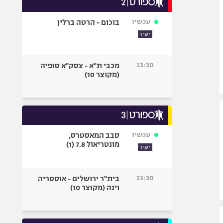
אופניים
עכשיו
בוכום - הרטה ברלין
ספורט מוטורי
ישיר
כדורמים
פוטבול אמריקאי NFL
23:30
מכבי ת"א - צסק"א סופיה
בייסבול MLB
(מקוצר 10)
ספורט אתגרי
ואקסטרים
אומנויות לחימה
גיימינג E-Sports
עכשיו
סבב המאסטרס,
מונטריאול 7.8 (1)
ישיר
23:30
בית"ר ירושלים - אוסטריה
וינה (מקוצר 10)