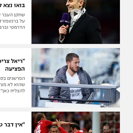
בואו נצא 
שחקן העבר ש
על ברנטפורד:
הדרמטי וברג
"ריאל צריכ
הפציעה
הפרשנים בספר
שהוא לא מצלי
להצליח כאן".
"אין דבר ט