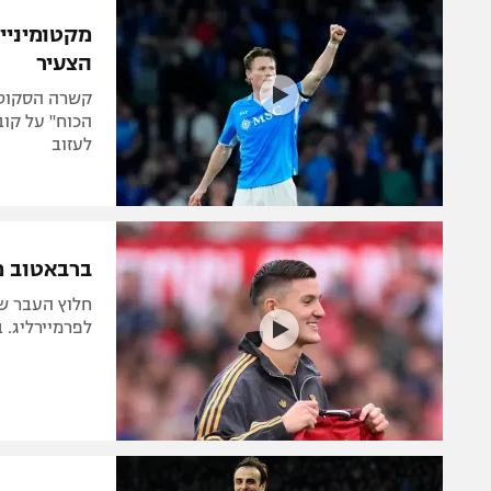
הפועל 
תקנון משתתפים וזוכים בפרסים
מקטומיניי 
הפועל 
הצעיר
תקנון עבור פעילות אלקטרה
הפועל 
תקנון עבור פעילות ספורט 1 – "מרלן"
קשרה הסקוטי
מכבי נ
הכוח" על קוב
טניס
לעזוב
בני יהו
גיימינג E-Sports
תנאי שימוש
ברבאטוב מז
מדיניות פרטיות
חלוץ העבר של
תקנון פעילות ספורט 1
לפרמיירליג. 
רשיון להקרנה פומבית לבית עסק
הצטרפות לחבילת הערוצים
לוח דרושים – ג'ובנט
תגיות
המגזין