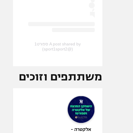
A post shared by ספורט1
(@sport1sport2)
משתתפים וזוכים
אלקטרה -