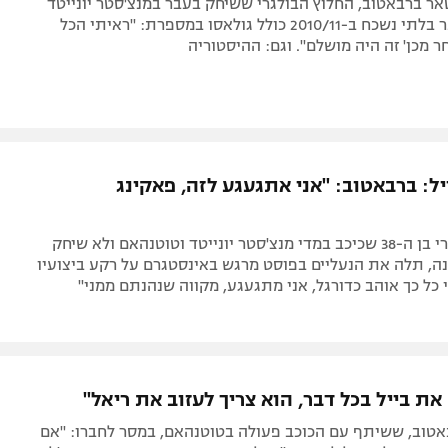
אר ברבאטוב, החלוץ הבולגרי ששיחק בעבר במנצ'סטר יונייטד
וכבש שלושער בלתי נשכח ב-2010/11 כולל גולאסו במספרת: "ראיתי הכל
מכן' זה היה מושלם". וגם: ההיסטוריה
ל: ברבאטוב: "אני אתגעגע לזה, פאקינג
החלוץ הבולגרי בן ה-38 שכיכב במדי מנצ'סטר יונייטד וטוטנהאם ולא שיחק
ה, תלה את הנעליים בפוסט מרגש באינסטגרם על רקע ביצועיו
י כל כך אוהב כדורגל, אני מתגעגע, מקווה שנהנתם ממני"
ת בייל בכל דבר, הוא צריך לעזוב את ריאל"
אטוב, ששיתף עם הכוכב פעולה בטוטנהאם, במסר לחברו: "אם