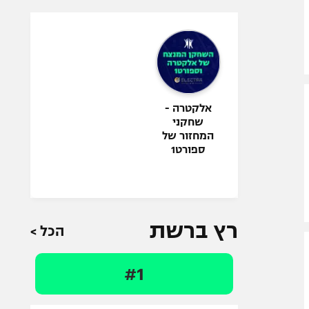
אלקטרה -
שחקני
המחזור של
ספורט1
רץ ברשת
הכל >
#1