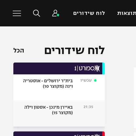
וצאות
לוח שידורים
כדורסל עולמי
ענפים נוספים
לוח שידורים
הכל
NBA
טניס
יורוליג
כדוריד
יורוקאפ
כדורעף
עכשיו
בית"ר ירושלים - אוסטריה
שחייה
וינה (מקוצר 10)
ג'ודו
אגרוף
21:35
באיירן מינכן - אסטון וילה
(מקוצר 15)
ספורט אולימפי
UFC
היאבקות WWE