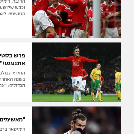
הדובר: דימיט
מטושטש לאחר 
פרש בסטיי
אתגעגע!"
בשנה האחרונ
הגדולים: "אנ
"מאשימים א
דימיטאר ברב