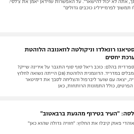
ך, אתה לא יכול להישאר". על האפשרות שזידאן יאמן את צ'לסי:
 תמשוך לפרמיירליג כוכבים גדולים"
סטיאנו רונאלדו וניקולטה לוזאנובה הלוהטת
רכת יחסים
רדית בהלם: כוכב ריאל סוף סוף התגבר על אירינה שייק?
השניים נצפו מבלים במדריד. הדוגמנית הלוהטת (28) הייתה נשואה לחלוץ
ה, יצאה עם שוער ליברפול והצליחה לסבך את דימיטאר
הפרטים, כולל התמונות הרותחות, כאן
לסה: "העיר בטירוף מהגעת ברבאטוב"