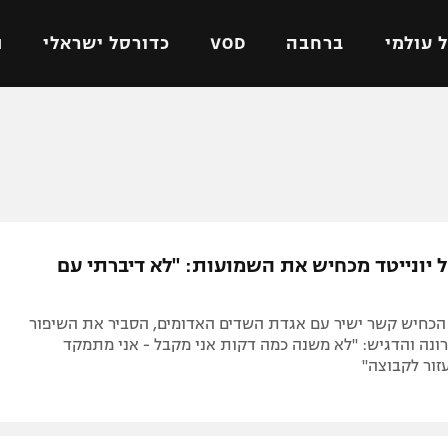
 עולמי
ברחבה
VOD
כדורסל ישראלי
ת
ל ישראלי
כדורגל עולמי
כדורסל ישראלי
על
ליגת האלופות
ליגת ווינר סל
אומית
ליגה אירופית
ליגה לאומית
וטו
ליגה אנגלית
כדורסל נשים
 יונייטד מכחיש את השמועות: "לא דיברתי עם
ים
ליגה גרמנית
מכבי תל אביב
מדינה
ליגה ספרדית
הפועל חולון
 הכחיש קשר ישיר עם אגדת השדים האדומים, הסביר את השיפור
ישראל
ליגה איטלקית
הפועל ירושלים
ונה והדגיש: "לא משנה כמה דקות אני מקבל - אני מתמקד
זור לקבוצה"
יפה
ליגה צרפתית
דני אבדיה
רושלים
ליגה הולנדית
ל אביב
ליגה טורקית