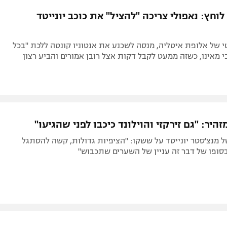
תל אביב
ליגה סינית
לוחץ: נאפולי צריכה "להציל" את כוכב יונייטד
חיפה
ליגה ברזילאית
באר שבע
ליגות נוספות
 של אלופת איטליה, מנסה לשכנע את אנטוניו קונטה ללכת "בכל
תניה
י מאינו, כשזה ממעט לקבל דקות אצל רובן אמורים והביע רצון
דה
היר: "גם זירקזי והוילונד כיכבו לפני שהגיעו"
 מנצ'סטר יונייטד על ששקו: "הציפיות גדולות, קשה להסתגל
בסופו של דבר זה עניין של השערים שתכבוש"