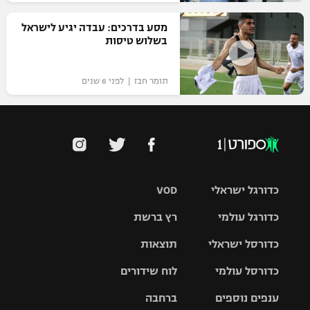
רשיון להקרנה פומבית לבית עסק
מסע בדרכים: עבדה יגיע לישראל
בשלוש טיסות
הצטרפות לחבילת הערוצים
תומר חבז | לפני 6 שנים
לוח דרושים – ג'ובנט
תגיות
המגזין
כדורגל ישראלי
VOD
כדורגל עולמי
רץ ברשת
ליגת העל
כדורסל ישראלי
תוצאות
ליגת
ליגה לאומית
האלופות
כדורסל עולמי
לוח שידורים
ליגת ווינר
סל
גביע הטוטו
ענפים נוספים
ברחבה
ליגה
NBA