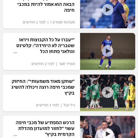
הבאה הוא אמור להיות במכבי
כדורסל נשים
נבחרת ישראל
חיפה
יורוליג
ליגה ספרדית
טניס
VOD
מכבי תל אביב
מכבי חיפה
מערכת ספורט 1 | לפני 2 חודשים
יורוקאפ
ליגה איטלקית
כדוריד
הפועל חולון
בית"ר ירושלים
"יעברו על כל הקבוצות ויראו
רץ ברשת
ליגה צרפתית
שטבריה לא היחידה": קלטינס
כדורעף
הפועל ירושלים
וגולאני פתחו הכל
מכבי תל אביב
ליגה הולנדית
שחייה
תוצאות
אופיר סער | לפני 2 חודשים
דני אבדיה
הפועל תל אביב
ליגה טורקית
ג'ודו
"שחקן מאוד משמעותי": החיזוק
הפועל חיפה
לוח שידורים
שמכבי חיפה רוצה ויכולה להשיג
ליגה סינית
אגרוף
בקיץ
הפועל באר שבע
ליגה ברזילאית
ברחבה
גיל קנל | לפני 3 חודשים
ספורט אולימפי
מכבי נתניה
ליגות נוספות
UFC
הרכש המפתיע של מכבי חיפה
"מעל הליגה" – פודקאסט
בני יהודה
עשוי "לחזור למועדון מהדלת
הקדמית בקיץ"
היאבקות WWE