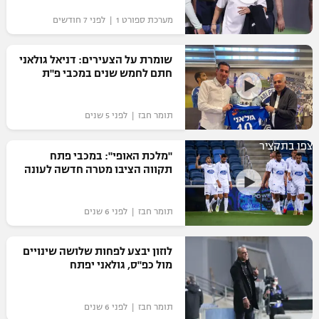
"מחצית בשכונה" – פודקאסט
מערכת ספורט 1 | לפני 7 חודשים
אופניים
שומרת על הצעירים: דניאל גולאני
ספורט מוטורי
משתתפים וזוכים בפרסים
חתם לחמש שנים במכבי פ"ת
כדורמים
תקנון משתתפים וזוכים בפרסים
טניס
תומר חבז | לפני 5 שנים
פוטבול אמריקאי NFL
תקנון עבור פעילות אלקטרה
צפו בתקציר
"מלכת האופי": במכבי פתח
גיימינג E-Sports
בייסבול MLB
תקווה הציבו מטרה חדשה לעונה
תקנון עבור פעילות ספורט 1 – "מרלן"
ספורט אתגרי ואקסטרים
תנאי שימוש
תומר חבז | לפני 6 שנים
אומנויות לחימה
לוזון יבצע לפחות שלושה שינויים
מדיניות פרטיות
מול כפ"ס, גולאני יפתח
גיימינג E-Sports
תקנון פעילות ספורט 1
תומר חבז | לפני 6 שנים