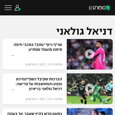
דניאל גולאני
כדורגל ישראלי
שריף כיוף יעזוב? במכבי חיפה
סימנו מועמד מפתיע
ליגת העל
כדורגל עולמי
שלמה וייס | לפני 2 חודשים
ליגה לאומית
ליגת האלופות
הברכות שקיבל כשפיינגזיכט
כדורסל ישראלי
נפצע והמחשבות על פרישה:
גביע הטוטו
דניאל גולאני בריאיון
ליגה אירופית
ליגת ווינר סל
ליגיונרים
כדורסל עולמי
שלמה וייס | לפני 2 חודשים
ליגה אנגלית
ליגה לאומית
גביע המדינה
NBA
כמעט פרש בקיץ שעבר, אך בעונה
ליגה גרמנית
ענפים נוספים