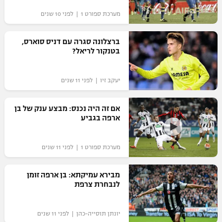
"מחצית בשכונה" – פודקאסט
מערכת ספורט 1 | לפני 10 שנים
אופניים
ברצלונה סגרה עם דניס סוארס,
ספורט מוטורי
משתתפים וזוכים בפרסים
בטנקור לריאל?
כדורמים
תקנון משתתפים וזוכים בפרסים
טניס
יעקב זיו | לפני 11 שנים
פוטבול אמריקאי NFL
תקנון עבור פעילות אלקטרה
אם זה היה נכנס: מבצע ענק של בן
גיימינג E-Sports
בייסבול MLB
ארפה בגביע
תקנון עבור פעילות ספורט 1 – "מרלן"
ספורט אתגרי ואקסטרים
תנאי שימוש
מערכת ספורט 1 | לפני 11 שנים
אומנויות לחימה
מבירא עמיקתא: בן ארפה זומן
מדיניות פרטיות
לנבחרת צרפת
גיימינג E-Sports
תקנון פעילות ספורט 1
יונתן תוסייה-כהן | לפני 11 שנים