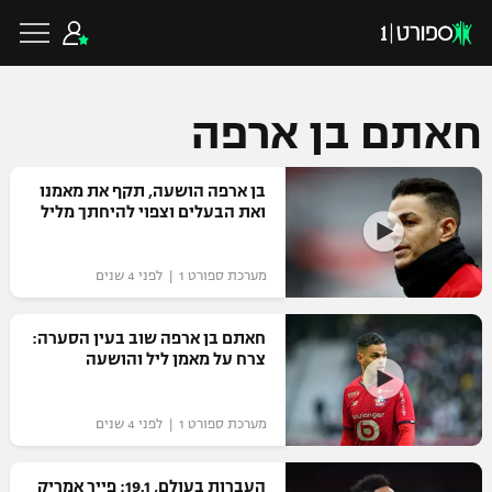
חאתם בן ארפה
כדורגל ישראלי
בן ארפה הושעה, תקף את מאמנו
ואת הבעלים וצפוי להיחתך מליל
ליגת העל
כדורגל עולמי
מערכת ספורט 1 | לפני 4 שנים
ליגה לאומית
ליגת האלופות
חאתם בן ארפה שוב בעין הסערה:
כדורסל ישראלי
צרח על מאמן ליל והושעה
גביע הטוטו
ליגה אירופית
ליגת ווינר סל
ליגיונרים
כדורסל עולמי
מערכת ספורט 1 | לפני 4 שנים
ליגה אנגלית
ליגה לאומית
גביע המדינה
NBA
העברות בעולם, 19.1: פייר אמריק
ליגה גרמנית
ענפים נוספים