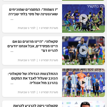
רשיון להקרנה פומבית לבית עסק
צפו בתקציר
"7 נשמות": המספרים שמוכיחים
שארגנטינה של מסי בלתי שבירה
הצטרפות לחבילת הערוצים
מערכת ספורט 1 | לפני 3 שבועות
לוח דרושים – ג'ובנט
תגיות
סקאלוני: "היינו מרוצים גם אם
היינו מפסידים, אבל אנחנו יודעים
להריח דם"
המגזין
מערכת ספורט 1 | לפני 3 שבועות
22:00, ספורט1
ההתלבטות הגדולה של סקאלוני:
הכוכב שעלול לאבד את המקום
בהרכב מול אנגליה
מערכת ספורט 1 | לפני 3 שבועות
22:00, ספורט1
סקאלוני ניסה להרגיע לקראת