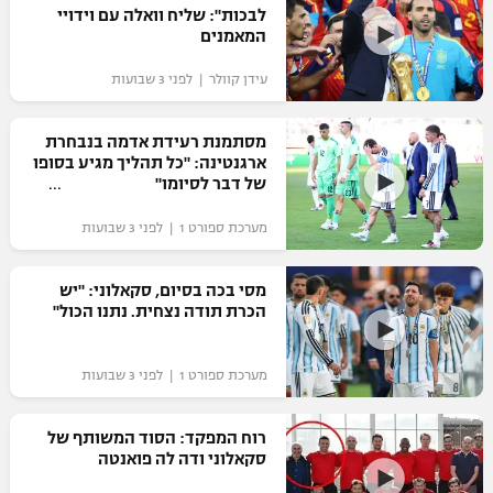
לבכות": שליח וואלה עם וידויי
כדורסל נשים
נבחרת ישראל
המאמנים
יורוליג
ליגה ספרדית
טניס
VOD
מכבי תל אביב
מכבי חיפה
עידן קוולר | לפני 3 שבועות
יורוקאפ
ליגה איטלקית
כדוריד
הפועל חולון
בית"ר ירושלים
מסתמנת רעידת אדמה בנבחרת
רץ ברשת
ליגה צרפתית
ארגנטינה: "כל תהליך מגיע בסופו
כדורעף
הפועל ירושלים
של דבר לסיומו"
מכבי תל אביב
ליגה הולנדית
שחייה
תוצאות
מערכת ספורט 1 | לפני 3 שבועות
דני אבדיה
הפועל תל אביב
ליגה טורקית
ג'ודו
מסי בכה בסיום, סקאלוני: "יש
הפועל חיפה
לוח שידורים
הכרת תודה נצחית. נתנו הכול"
ליגה סינית
אגרוף
הפועל באר שבע
ליגה ברזילאית
ברחבה
מערכת ספורט 1 | לפני 3 שבועות
ספורט אולימפי
מכבי נתניה
ליגות נוספות
UFC
רוח המפקד: הסוד המשותף של
"מעל הליגה" – פודקאסט
בני יהודה
סקאלוני ודה לה פואנטה
היאבקות WWE