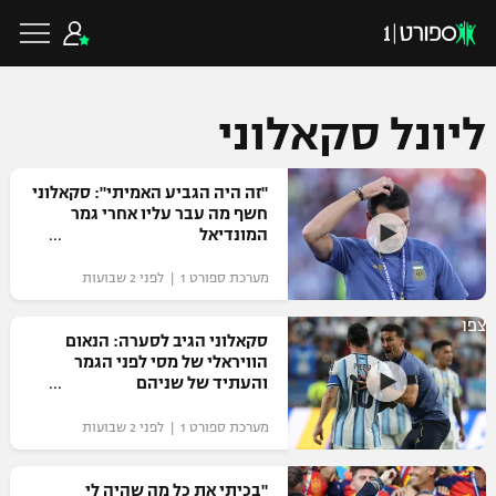
ליונל סקאלוני
כדורגל ישראלי
"זה היה הגביע האמיתי": סקאלוני
חשף מה עבר עליו אחרי גמר
המונדיאל
ליגת העל
כדורגל עולמי
מערכת ספורט 1 | לפני 2 שבועות
ליגה לאומית
צפו
ליגת האלופות
סקאלוני הגיב לסערה: הנאום
כדורסל ישראלי
הוויראלי של מסי לפני הגמר
גביע הטוטו
והעתיד של שניהם
ליגה אירופית
ליגת ווינר סל
ליגיונרים
כדורסל עולמי
מערכת ספורט 1 | לפני 2 שבועות
ליגה אנגלית
ליגה לאומית
גביע המדינה
NBA
"בכיתי את כל מה שהיה לי
ליגה גרמנית
ענפים נוספים