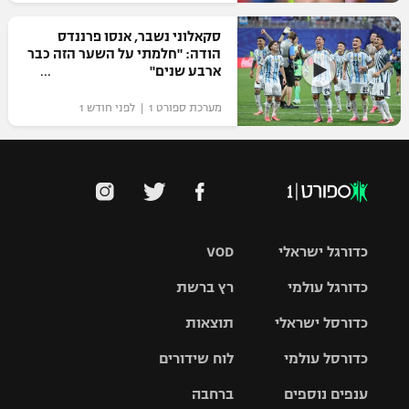
סקאלוני נשבר, אנסו פרננדס
הודה: "חלמתי על השער הזה כבר
ארבע שנים"
מערכת ספורט 1 | לפני חודש 1
כדורגל ישראלי
VOD
כדורגל עולמי
רץ ברשת
ליגת העל
כדורסל ישראלי
תוצאות
ליגת
ליגה לאומית
האלופות
כדורסל עולמי
לוח שידורים
ליגת ווינר
סל
גביע הטוטו
ענפים נוספים
ברחבה
ליגה
NBA