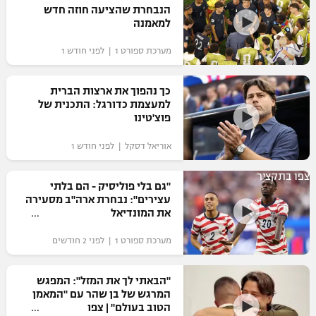
הנבחרת שהציעה חוזה חדש
כדורסל נשים
נבחרת ישראל
למאמנה
יורוליג
ליגה ספרדית
טניס
VOD
מכבי תל אביב
מכבי חיפה
מערכת ספורט 1 | לפני חודש 1
יורוקאפ
ליגה איטלקית
כדוריד
הפועל חולון
בית"ר ירושלים
כך נהפוך את ארצות הברית
רץ ברשת
ליגה צרפתית
למעצמת כדורגל: התכנית של
כדורעף
הפועל ירושלים
פוצ'טינו
מכבי תל אביב
ליגה הולנדית
שחייה
תוצאות
אוריאל דסקל | לפני חודש 1
דני אבדיה
הפועל תל אביב
ליגה טורקית
ג'ודו
צפו בתקציר
"גם בלי פוליסיק - הם בלתי
הפועל חיפה
לוח שידורים
עצירים": נבחרת ארה"ב מסעירה
ליגה סינית
אגרוף
את המונדיאל
הפועל באר שבע
ליגה ברזילאית
ברחבה
מערכת ספורט 1 | לפני 2 חודשים
ספורט אולימפי
מכבי נתניה
ליגות נוספות
UFC
"הבאתי לך את המזל": המפגש
"מעל הליגה" – פודקאסט
בני יהודה
המרגש של בן שהר עם "המאמן
הטוב בעולם" | צפו
היאבקות WWE