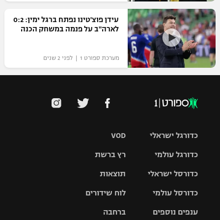
עידן פוצ'טינו נפתח ברגל ימין: 0:2
לארה"ב על פנמה במשחק הכנה
מערכת ספורט 1 | לפני 2 שנים
כדורגל ישראלי
VOD
כדורגל עולמי
רץ ברשת
ליגת העל
כדורסל ישראלי
תוצאות
ליגת
ליגה לאומית
האלופות
כדורסל עולמי
לוח שידורים
ליגת ווינר
סל
גביע הטוטו
ענפים נוספים
ברחבה
ליגה
NBA