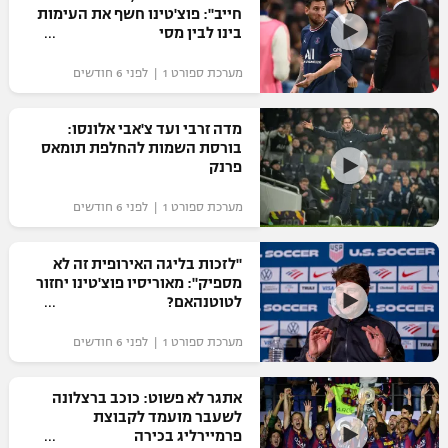
חייב": פוצ'טינו חשף את העימות
בינו לבין מסי
מערכת ספורט 1 | לפני 6 חודשים
מדה זרבי ועד צ'אבי אלונסו:
בורסת השמות להחלפת תומאס
פרנק
מערכת ספורט 1 | לפני 6 חודשים
"לזכות בליגה האירופית זה לא
מספיק": מאוריסיו פוצ'טינו יחזור
לטוטנהאם?
מערכת ספורט 1 | לפני 6 חודשים
אתגר לא פשוט: כוכב ברצלונה
לשעבר מועמד לקבוצת
פרמיירליג בכירה