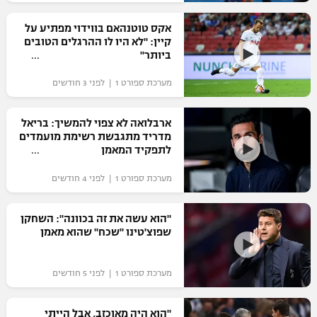
רשיון להקרנה פומבית לבית עסק
אקס טוטנהאם בווידוי מפתיע על
קיין: "לא היו לו ההרגלים הטובים
הצטרפות לחבילת הערוצים
ביותר"
מערכת ספורט 1 | לפני 3 חודשים
לוח דרושים – ג'ובנט
תגיות
ארבלואה לא צפוי להמשיך: בריאל
מדריד מתגבשת רשימת מועמדים
לתפקיד המאמן
המגזין
מערכת ספורט 1 | לפני 4 חודשים
"הוא עשה את זה בכוונה": השחקן
שפוצ'טינו "שכח" שהוא מאמן
מערכת ספורט 1 | לפני 5 חודשים
"הוא היה מאוכזב, אבל הייתי