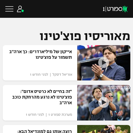
מאוריסיו פוצ'טינו
כדורגל ישראלי
אייקון של מיליארדרים: כך ארה"ב
תשמור על פוצ'טינו
ליגת העל
כדורגל עולמי
אוריאל דסקל | לפני חודש 1
ליגה לאומית
צפו בתקציר
ליגת האלופות
"זה בחיים לא כרטיס אדום":
כדורסל ישראלי
פוצ'טינו לא נרגע מהרחקת כוכב
גביע הטוטו
ארה"ב
ליגה אירופית
ליגת ווינר סל
ליגיונרים
כדורסל עולמי
מערכת ספורט 1 | לפני חודש 1
ליגה אנגלית
ליגה לאומית
גביע המדינה
NBA
רוצה אותו גם למונדיאל הבא:
ליגה גרמנית
ענפים נוספים