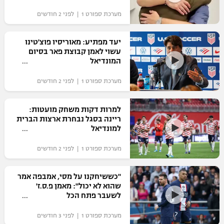
"מחצית בשכונה" – פודקאסט
מערכת ספורט 1 | לפני 2 חודשים
אופניים
יעד מפתיע: מאוריסיו פוצ'טינו
ספורט מוטורי
משתתפים וזוכים בפרסים
עשוי לאמן קבוצת פאר בסיום
המונדיאל
כדורמים
תקנון משתתפים וזוכים בפרסים
טניס
מערכת ספורט 1 | לפני 2 חודשים
פוטבול אמריקאי NFL
תקנון עבור פעילות אלקטרה
למרות דקות משחק מועטות:
גיימינג E-Sports
בייסבול MLB
ריינה בסגל נבחרת ארצות הברית
תקנון עבור פעילות ספורט 1 – "מרלן"
למונדיאל
ספורט אתגרי ואקסטרים
תנאי שימוש
מערכת ספורט 1 | לפני 2 חודשים
אומנויות לחימה
"כששיחקנו על מסי, אמבפה אמר
מדיניות פרטיות
שהוא לא יכול": מאמן פ.ס.ז'
גיימינג E-Sports
לשעבר פתח הכל
תקנון פעילות ספורט 1
מערכת ספורט 1 | לפני 3 חודשים