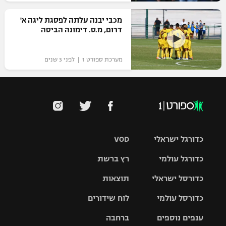
מכבי יבנה עלתה לפסגת ליגה א'
דרום, מ.ס. דימונה הביסה
מערכת ספורט 1 | לפני 3 שנים
כדורגל ישראלי
VOD
כדורגל עולמי
רץ ברשת
ליגת העל
כדורסל ישראלי
תוצאות
ליגת
ליגה לאומית
האלופות
כדורסל עולמי
לוח שידורים
ליגת ווינר
סל
גביע הטוטו
ענפים נוספים
ברחבה
ליגה
NBA