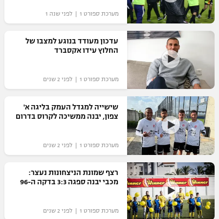
"מחצית בשכונה" – פודקאסט
מערכת ספורט 1 | לפני שנה 1
אופניים
עדכון מעודד בנוגע למצבו של
ספורט מוטורי
משתתפים וזוכים בפרסים
החלוץ עידו אקסברד
כדורמים
תקנון משתתפים וזוכים בפרסים
טניס
מערכת ספורט 1 | לפני 2 שנים
פוטבול אמריקאי NFL
תקנון עבור פעילות אלקטרה
שישייה למגדל העמק בליגה א'
גיימינג E-Sports
בייסבול MLB
צפון, יבנה ממשיכה לקרוס בדרום
תקנון עבור פעילות ספורט 1 – "מרלן"
ספורט אתגרי ואקסטרים
תנאי שימוש
מערכת ספורט 1 | לפני 2 שנים
אומנויות לחימה
רצף שמונת הניצחונות נעצר:
מדיניות פרטיות
מכבי יבנה ספגה 3:3 בדקה ה-96
גיימינג E-Sports
תקנון פעילות ספורט 1
מערכת ספורט 1 | לפני 2 שנים