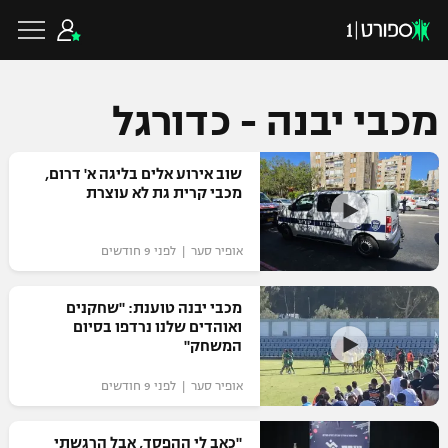
מכבי יבנה - כדורגל
כדורגל ישראלי
שוב אירוע אלים בליגה א' דרום,
מכבי קרית גת לא עוצרת
ליגת העל
כדורגל עולמי
אופיר סער | לפני 9 חודשים
ליגה לאומית
ליגת האלופות
מכבי יבנה טוענת: "שחקנים
כדורסל ישראלי
ואוהדים שלנו נרדפו בסיום
גביע הטוטו
המשחק"
ליגה אירופית
ליגת ווינר סל
ליגיונרים
כדורסל עולמי
אופיר סער | לפני 9 חודשים
ליגה אנגלית
ליגה לאומית
גביע המדינה
NBA
"כאב לי ההפסד, אבל הרגשתי
ליגה גרמנית
ענפים נוספים