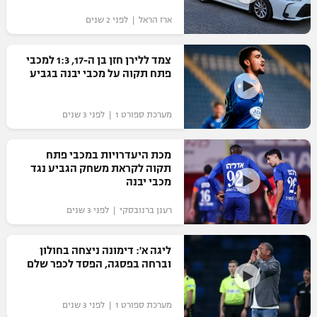
ארז הראל | לפני 2 שנים
צמד ללירן חזן בן ה-17, 1:3 למכבי
פתח תקוה על מכבי יבנה בגביע
מערכת ספורט 1 | לפני 3 שנים
מכת היעדרויות במכבי פתח
תקוה לקראת משחק הגביע נגד
מכבי יבנה
רענן ברנובסקי | לפני 3 שנים
ליגה א': דימונה ניצחה בחולון
וברחה בפסגה, הפסד לכפר שלם
מערכת ספורט 1 | לפני 3 שנים