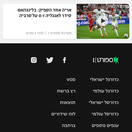
צפו בתקציר
אריה אחד הספיק: בלינגהאם
סידר לאנגליה 0:1 על סרביה
מערכת ספורט 1 | לפני 2 שנים
כדורגל ישראלי
VOD
כדורגל עולמי
רץ ברשת
ליגת העל
כדורסל ישראלי
תוצאות
ליגת
ליגה לאומית
האלופות
כדורסל עולמי
לוח שידורים
ליגת ווינר
סל
גביע הטוטו
ענפים נוספים
ברחבה
ליגה
NBA
אירופית