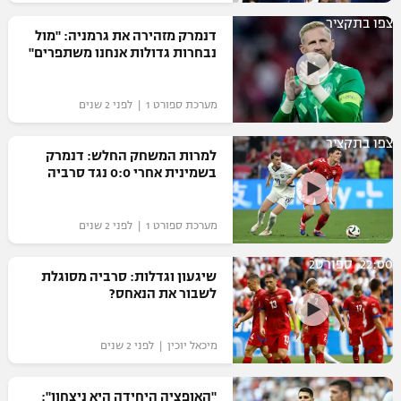
רשיון להקרנה פומבית לבית עסק
צפו בתקציר
דנמרק מזהירה את גרמניה: "מול
נבחרות גדולות אנחנו משתפרים"
הצטרפות לחבילת הערוצים
מערכת ספורט 1 | לפני 2 שנים
לוח דרושים – ג'ובנט
צפו בתקציר
תגיות
למרות המשחק החלש: דנמרק
בשמינית אחרי 0:0 נגד סרביה
המגזין
מערכת ספורט 1 | לפני 2 שנים
22:00, ספורט2
שיגעון וגדלות: סרביה מסוגלת
לשבור את הנאחס?
מיכאל יוכין | לפני 2 שנים
"האופציה היחידה היא ניצחון":