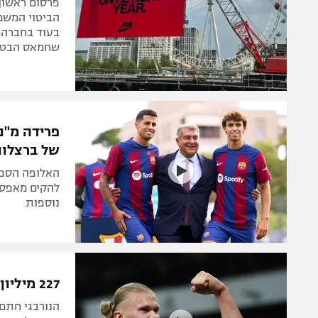
פרסום ראשון:
הביטוי המשמ
בעוד בחברה ה
שחמאס הבטי
פרידה מ"נ
של ברצלונ
האלופה הספר
להקים מאפס 
נוספות
227 מיליון יורו: החוזה החדש וההיסטורי של ארלינג הולאנד