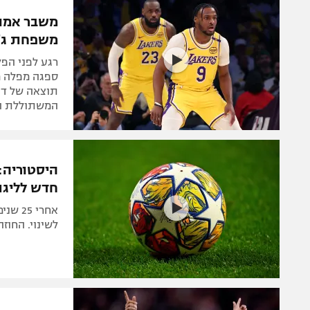
הפועל 
תקנון משתתפים וזוכים בפרסים
משבר אמון
הפועל 
משפחת ג'י
תקנון עבור פעילות אלקטרה
הפועל 
תקנון עבור פעילות ספורט 1 – "מרלן"
רגע לפני הפל
מכבי נ
ספגה מפלה מ
טניס
בני יהו
המשתוללת הי
גיימינג E-Sports
תנאי שימוש
היסטוריה:
מדיניות פרטיות
חדש לליגת
תקנון פעילות ספורט 1
אחרי 
רשיון להקרנה פומבית לבית עסק
לשינוי. החוז
הצטרפות לחבילת הערוצים
לוח דרושים – ג'ובנט
תגיות
המגזין