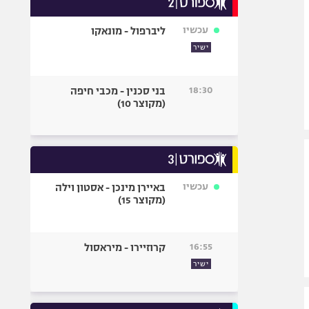
אופניים
עכשיו
ליברפול - מונאקו
ספורט מוטורי
ישיר
כדורמים
פוטבול אמריקאי NFL
18:30
בני סכנין - מכבי חיפה
בייסבול MLB
(מקוצר 10)
ספורט אתגרי
ואקסטרים
אומנויות לחימה
גיימינג E-Sports
עכשיו
באיירן מינכן - אסטון וילה
(מקוצר 15)
16:55
קרוזיירו - מיראסול
ישיר