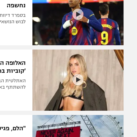
נחשפה
לבוש הנושאים
האלופה הא
'קוביות בר
האתלטית הברי
להשתתף באיר
"הלם, פגי