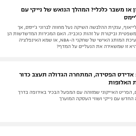
תל אביב
ליגה סינית
 או משבר כלכלי? המהלך הנואש של נייקי עם
חיפה
ליגה ברזילאית
ימס
באר שבע
ליגות נוספות
ייאוף, ענקית ההלבשה השיקה נעל מחווה לברוני ג'יימס, אך
תניה
שפטית וביקורת על זהות כוכביה. האם המכירות המדשדשות הן
תוצאה של דעיכת המותג האישי של שחקני ה-NBA, או שמא האינפלציה
דה
א זו שמשאירה את הנעליים על המדף?
 אדידס הפסידה, המתחרה הגדולה תעצב כדור
 האלופות
25 שנים, הפריט האייקוני שמזוהה עם המפעל הבכיר באירופה בדרך
ה החדש עם נייקי ושווי העסקה המוערך