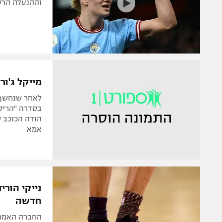
וההנעלה הרש
מייקל ג'ו
לאחר שנחשף ש
בסדרה "הריק
הודה הכוכב ש
אמא
נייקי הורי
חדשה
החברה האמרי