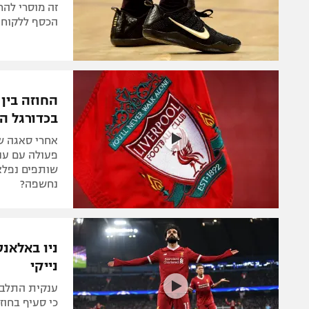
זה מוסרי להר
הכסף ללקוחות
החוזה בין 
בכדורגל הע
אחרי סאגה ש
פעולה עם ענ
שותפים נפלאי
נחשפה?
ניו באלאנ
נייקי
ענקית התלבו
כי סעיף בחו