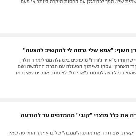
מית שלו. הפך לכדורגלן עם החסות היקרה ביותר אי פעם
רדן חשף: "אמא שלי גרמה לי להקשיב להצעה"
רווחיו מ"אייר ג'ורדן" מוערכים בלמעלה ממיליארד דולר,
וד האחרון" עסקו בשיתוף הפעולה עם חברת ההלבשה ושם
הוא בכלל רצה לחתום ב"אדידס". לא סתם אומרים שאין כמו
דה את כלל מוצרי "קובי" מהמדפים עד להודעה
קאית, שפיתחה את מותג ה"ממבה" של בראיינט, החליטה שאין