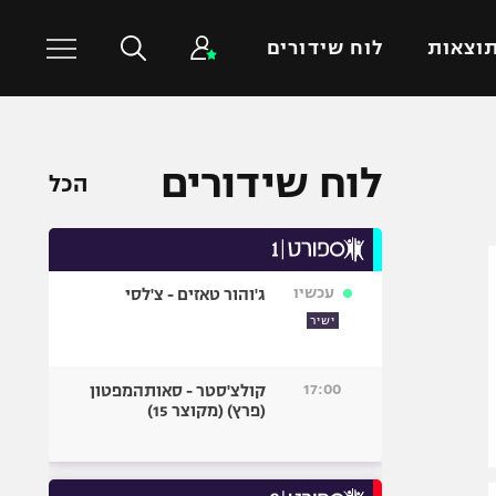
וצאות
לוח שידורים
כדורסל עולמי
ענפים נוספים
לוח שידורים
הכל
NBA
טניס
יורוליג
כדוריד
יורוקאפ
כדורעף
עכשיו
ג'והור טאזים - צ'לסי
שחייה
ישיר
ג'ודו
אגרוף
17:00
קולצ'סטר - סאותהמפטון
(פרץ) (מקוצר 15)
ספורט אולימפי
UFC
היאבקות WWE