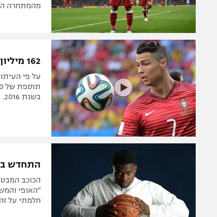
מהמתחרה העי
162 מיליון יורו ל-10 שנים: החוזה של רונאלדו בנייקי נחשף
על פי העיתון
בשנת 2016. וגם: התמריץ שלו לזכות בשחקן השנה של פיפ"א
התחדש בנעל
הכוכב המבטיח
"האופי והמשח
חלמתי על זה 