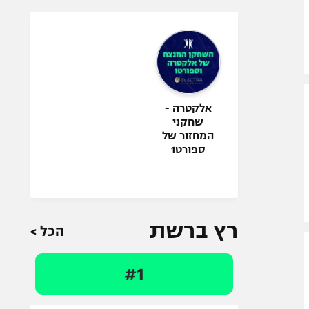
אלקטרה -
שחקני
המחזור של
ספורט1
רץ ברשת
הכל >
#1