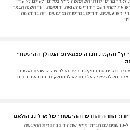
 לאחר מרתון לונדון השתמשה נייקי בסלוגן "לעולם לא עוד",
ש את לקחי העם היהודי מהשואה, והוסיפה: "עד השנה הבאה".
יו משועשעים, יהודים בבריטניה מזועזעים: "זה בדיוק מה
ח"
ייקי" והקמת חברה עצמאית: המהלך ההיסטורי
ה
דית תסיים את התקשורת עם המלבישה הרשמית ועשויה
אחת משלה עצמה על מנת לא להתחלק ברווחים עם חברות
הנורבגי חתם ל-10 שנים עם חברת 'נייקי' שתהיה ספונסרית ההלבשה