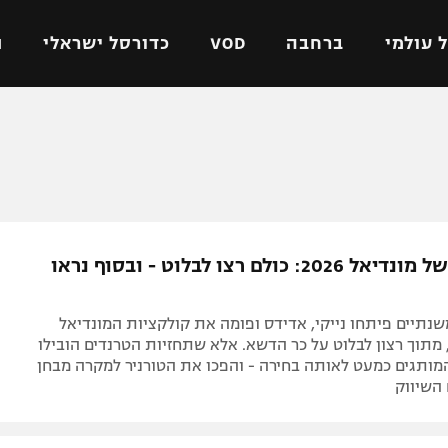
 עולמי
ברחבה
VOD
כדורסל ישראלי
ת
ל ישראלי
כדורגל עולמי
כדורסל ישראלי
על
ליגת האלופות
ליגת ווינר סל
אומית
ליגה אירופית
ליגה לאומית
וטו
ליגה אנגלית
כדורסל נשים
הפרדוקס של מונדיאל 2026: כולם רצו לבלוט - ובסוף נראו
ים
ליגה גרמנית
מכבי תל אביב
מדינה
ליגה ספרדית
הפועל חולון
נתיים פיתחו נייקי, אדידס ופומה את קולקציות המונדיאל
ישראל
ליגה איטלקית
הפועל ירושלים
מתוך רצון לבלוט על כר הדשא. אלא שתחזיות הטרנדים הובילו
ותגים כמעט לאותה בחירה - והפכו את הטורניר למקרה מבחן
יפה
ליגה צרפתית
דני אבדיה
השיווק
רושלים
ליגה הולנדית
ל אביב
ליגה טורקית