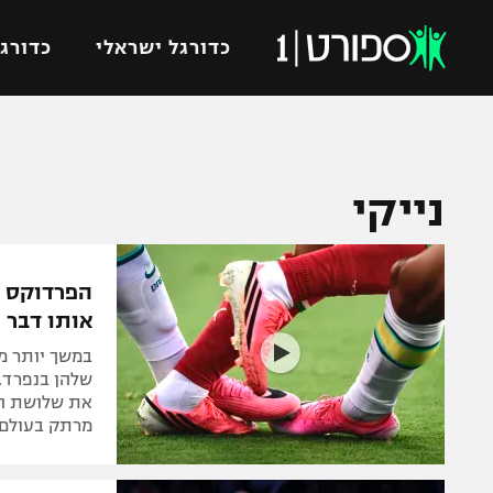
כדורגל ישראלי
כדורגל
VOD
כדורג
נייקי
רץ ברשת
ליגת ה
ליגה ל
תוצאות
גביע הט
לוח שידורים
ליגיונר
אותו דבר
ברחבה
גביע ה
במשך יותר מש
נבחרת 
שלהן בנפרד, 
"מעל הליגה" – פודקאסט
את שלושת המ
מכבי ח
מרתק בעולם 
"מחצית בשכונה" – פודקאסט
בית"ר י
משתתפים וזוכים בפרסים
מכבי ת