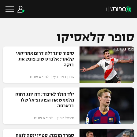
סופר קלאסיקו
צפו בכתבה
כדורגל ישראלי
סיפור סינדרלה דרום אמריקאי
קלאסי: אלברס שוב פוגש את
בוקה
ליגת העל
כדורגל עולמי
שרון דוידוביץ | לפני 4 שנים
ליגה לאומית
ליגת האלופות
ילד הולך לאיבוד: דה יונג רחוק
כדורסל ישראלי
מלממש את הפוטנציאל שלו
גביע הטוטו
בבארסה
ליגה אירופית
ליגת ווינר סל
ליגיונרים
כדורסל עולמי
מיכאל יוכין | לפני 6 שנים
ליגה אנגלית
ליגה לאומית
גביע המדינה
NBA
ספרד מוכנה: סטיין ינסה לנצח
ליגה גרמנית
ענפים נוספים