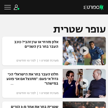
עופר שטרית
כדורגל ישראלי
אלון מזרחי או ערן זהבי? כוכב
העבר בחר בין השניים
ליגת העל
כדורגל עולמי
מערכת ספורט 1 | לפני 10 חודשים
ליגה לאומית
ליגת האלופות
חלוץ העבר בחר את הישראלי הכי
כדורסל ישראלי
גדול אי פעם: "מתנצל אם אני פוגע
גביע הטוטו
במישהו"
ליגה אירופית
ליגת ווינר סל
ליגיונרים
כדורסל עולמי
מערכת ספורט 1 | לפני 10 חודשים
ליגה אנגלית
ליגה לאומית
גביע המדינה
NBA
שטרית בחר את אחד מ-3 הזרים
ליגה גרמנית
ענפים נוספים