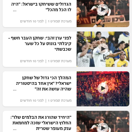
הגדולים ששיחקו בישראל: "היה
כדורסל נשים
נבחרת ישראל
לו הכל מהכל"
יורוליג
ליגה ספרדית
טניס
VOD
מכבי תל אביב
מכבי חיפה
מערכת ספורט 1 | לפני 10 חודשים
יורוקאפ
ליגה איטלקית
כדוריד
הפועל חולון
בית"ר ירושלים
לפני ערן זהבי: שחקן העבר חשף -
רץ ברשת
ליגה צרפתית
קיבלתי בונוס על כל שער
כדורעף
הפועל ירושלים
שכבשתי
מכבי תל אביב
ליגה הולנדית
שחייה
תוצאות
מערכת ספורט 1 | לפני 10 חודשים
דני אבדיה
הפועל תל אביב
ליגה טורקית
ג'ודו
המהלך הכי גדול של שחקן
הפועל חיפה
לוח שידורים
ישראלי? "אין אחד בהיסטוריה
ליגה סינית
אגרוף
שהיה עושה את זה"
הפועל באר שבע
ליגה ברזילאית
ברחבה
מערכת ספורט 1 | לפני 10 חודשים
ספורט אולימפי
מכבי נתניה
ליגות נוספות
UFC
"היחיד שהורג את הבלמים שלו":
"מעל הליגה" – פודקאסט
בני יהודה
החלוץ הישראלי שזכה למחמאת
ענק מעופר שטרית
היאבקות WWE