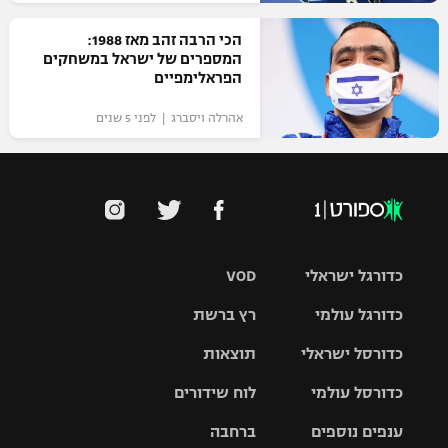
הכי הרבה זהב מאז 1988:
המספרים של ישראל במשחקים
הפראלימפיים
אהרלה ויסברג | לפני 5 שנים
כדורגל ישראלי
VOD
כדורגל עולמי
רץ ברשת
ליגת העל
כדורסל ישראלי
תוצאות
ליגת
ליגה לאומית
האלופות
כדורסל עולמי
לוח שידורים
ליגת ווינר
סל
גביע הטוטו
ענפים נוספים
ברחבה
ליגה
NBA