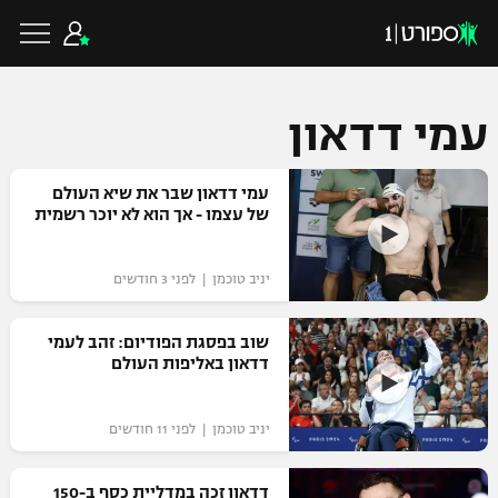
עמי דדאון
כדורגל ישראלי
עמי דדאון שבר את שיא העולם
של עצמו - אך הוא לא יוכר רשמית
ליגת העל
כדורגל עולמי
יניב טוכמן | לפני 3 חודשים
ליגה לאומית
ליגת האלופות
שוב בפסגת הפודיום: זהב לעמי
כדורסל ישראלי
דדאון באליפות העולם
גביע הטוטו
ליגה אירופית
ליגת ווינר סל
ליגיונרים
כדורסל עולמי
יניב טוכמן | לפני 11 חודשים
ליגה אנגלית
ליגה לאומית
גביע המדינה
NBA
דדאון זכה במדליית כסף ב-150
ליגה גרמנית
ענפים נוספים