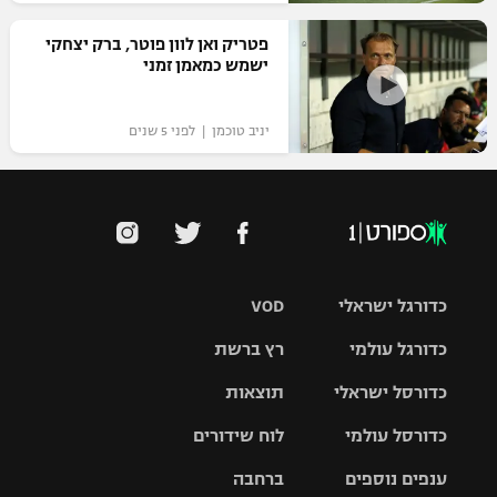
פטריק ואן לוון פוטר, ברק יצחקי
ישמש כמאמן זמני
יניב טוכמן | לפני 5 שנים
כדורגל ישראלי
VOD
כדורגל עולמי
רץ ברשת
ליגת העל
כדורסל ישראלי
תוצאות
ליגת
ליגה לאומית
האלופות
כדורסל עולמי
לוח שידורים
ליגת ווינר
סל
גביע הטוטו
ענפים נוספים
ברחבה
ליגה
NBA