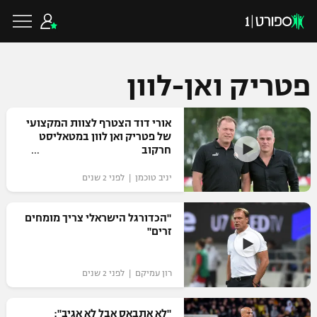
פטריק ואן-לוון
כדורגל ישראלי
אורי דוד הצטרף לצוות המקצועי
של פטריק ואן לוון במטאליסט
חרקוב
ליגת העל
כדורגל עולמי
יניב טוכמן | לפני 2 שנים
ליגה לאומית
ליגת האלופות
"הכדורגל הישראלי צריך מומחים
כדורסל ישראלי
זרים"
גביע הטוטו
ליגה אירופית
ליגת ווינר סל
ליגיונרים
כדורסל עולמי
רון עמיקם | לפני 2 שנים
ליגה אנגלית
ליגה לאומית
גביע המדינה
NBA
"לא אתבאס אבל לא אגיב":
ליגה גרמנית
ענפים נוספים