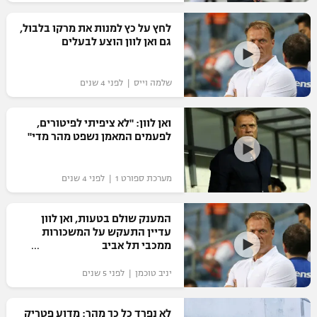
רשיון להקרנה פומבית לבית עסק
לחץ על כץ למנות את מרקו בלבול,
גם ואן לוון הוצע לבעלים
הצטרפות לחבילת הערוצים
שלמה וייס | לפני 4 שנים
לוח דרושים – ג'ובנט
תגיות
ואן לוון: "לא ציפיתי לפיטורים,
לפעמים המאמן נשפט מהר מדי"
המגזין
מערכת ספורט 1 | לפני 4 שנים
המענק שולם בטעות, ואן לוון
עדיין התעקש על המשכורות
ממכבי תל אביב
יניב טוכמן | לפני 5 שנים
לא נפרד כל כך מהר: מדוע פטריק