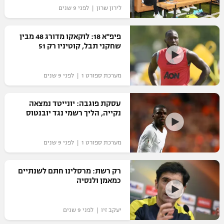
לירון שרון | לפני 9 שנים
"מחצית בשכונה" – פודקאסט
אופניים
פיפ"א 18: לוקאקו מדורג 48 מבין
ספורט מוטורי
שחקני תבל, קוטיניו רק 51
משתתפים וזוכים בפרסים
כדורמים
מערכת ספורט 1 | לפני 9 שנים
תקנון משתתפים וזוכים בפרסים
טניס
פוטבול אמריקאי NFL
תקנון עבור פעילות אלקטרה
עסקת פוגבה: יונייטד נמצאה
נקייה, הליך רשמי נגד יובנטוס
גיימינג E-Sports
בייסבול MLB
תקנון עבור פעילות ספורט 1 – "מרלן"
ספורט אתגרי ואקסטרים
מערכת ספורט 1 | לפני 9 שנים
תנאי שימוש
אומנויות לחימה
רק רשת: מרסלינו חתם לשנתיים
כמאמן ולנסיה
מדיניות פרטיות
גיימינג E-Sports
יעקב זיו | לפני 9 שנים
תקנון פעילות ספורט 1