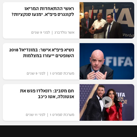
רשיון להקרנה פומבית לבית עסק
ראשי ההתאחדות המריאו
לקונגרס פיפ"א. ימנעו סנקציות?
הצטרפות לחבילת הערוצים
אשר גולדברג | לפני 9 שנים
לוח דרושים – ג'ובנט
נשיא פיפ"א אישר: במונדיאל 2018
תגיות
השופטים ייעזרו במצלמות
המגזין
מערכת ספורט 1 | לפני 9 שנים
חם מסביב: רונאלדו פגש את
אנטונלה, אטו כיכב
מערכת ספורט 1 | לפני 11 שנים