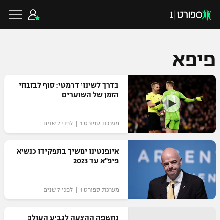
פיפא
כדורגל ישראלי
בדרך לשינוי דרמטי: סוף לבזבוזי
הזמן של השוערים
ליגת העל
כדורגל עולמי
מערכת ספורט 1 | לפני 2 שנים
ליגה לאומית
ליגת האלופות
אינפנטינו ימשיך בתפקידו כנשיא
כדורסל ישראלי
פיפ"א עד 2023
גביע הטוטו
ליגה אירופית
ליגת ווינר סל
ליגיונרים
כדורסל עולמי
מערכת ספורט 1 | לפני 7 שנים
ליגה אנגלית
ליגה לאומית
גביע המדינה
NBA
נחשפה ההצעה לגביע העולם
ליגה גרמנית
ענפים נוספים