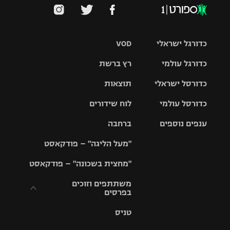
כדורגל ישראלי
VOD
כדורגל עולמי
רץ ברשת
ליגת העל
כדורסל ישראלי
תוצאות
ליגת
ליגה לאומית
האלופות
כדורסל עולמי
לוח שידורים
ליגת ווינר
סל
גביע הטוטו
ענפים נוספים
ברחבה
ליגה
NBA
אירופית
"מעל הליגה" – פודקאסט
ליגה לאומית
ליגיונרים
טניס
יורוליג
ליגה אנגלית
"מחצית בשכונה" – פודקאסט
כדורסל נשים
גביע המדינה
כדוריד
יורוקאפ
ליגה גרמנית
משתתפים וזוכים
בפרסים
מכבי תל
נבחרת
כדורעף
אביב
ישראל
ליגה
טניס
ספרדית
תקנון משתתפים
שחייה
הפועל חולון
מכבי חיפה
וזוכים בפרסים