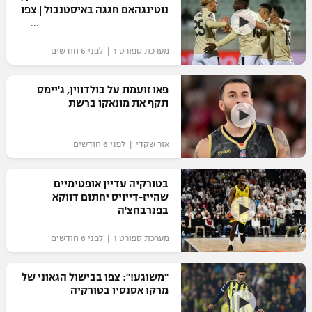
נוטינגהאם חגגה באיסטנבול | צפו
מערכת ספורט 1 | לפני 6 חודשים
פאו זועמת על בולדווין, ג'יימס
תקף את מונאקו ברשת
אור שקדי | לפני 6 חודשים
בטורקיה עדיין אופטימיים
שהייז-דייויס יחתום דווקא
בפנרבחצ'ה
מערכת ספורט 1 | לפני 6 חודשים
"משוגע!": צפו בבישול הגאוני של
מרקו אסנסיו בטורקיה