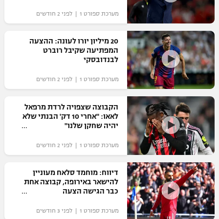
"מחצית בשכונה" – פודקאסט
מערכת ספורט 1 | לפני 2 חודשים
אופניים
20 מיליון יורו לעונה: ההצעה
ספורט מוטורי
משתתפים וזוכים בפרסים
המפתיעה שקיבל רוברט
לבנדובסקי
כדורמים
תקנון משתתפים וזוכים בפרסים
טניס
מערכת ספורט 1 | לפני 2 חודשים
פוטבול אמריקאי NFL
תקנון עבור פעילות אלקטרה
הקבוצה שצפויה לרדת מרפאל
גיימינג E-Sports
בייסבול MLB
לאאו: "אחרי 10 דק' הבנתי שלא
תקנון עבור פעילות ספורט 1 – "מרלן"
יהיה שחקן שלנו"
ספורט אתגרי ואקסטרים
תנאי שימוש
מערכת ספורט 1 | לפני 2 חודשים
אומנויות לחימה
דיווח: מוחמד סלאח מעוניין
מדיניות פרטיות
להישאר באירופה, קבוצה אחת
גיימינג E-Sports
כבר הגישה הצעה
תקנון פעילות ספורט 1
מערכת ספורט 1 | לפני 3 חודשים