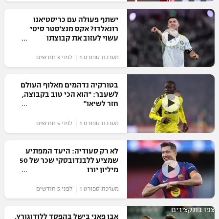
רשיון להקרנה פומבית לבית עסק
ישתף פעולה עם כריסטיאנו
רונאלדו? אקס מנצ'סטר סיטי
הצטרפות לחבילת הערוצים
עשוי לעזוב את קבוצתו
מערכת ספורט 1 | לפני 3 חודשים
לוח דרושים – ג'ובנט
תגיות
בטורקיה נדהמים מאלוף העולם
לשעבר: "הוא הכי טוב בקבוצה,
חזר לשיאו"
המגזין
מערכת ספורט 1 | לפני 5 חודשים
לא רק סעודיה: היעד המפתיע
שמציע ללבנדובסקי שכר של 50
מיליון יורו
מערכת ספורט 1 | לפני 5 חודשים
צפו בתקצירים
אבו פאני בישל בהפסד ללודוגורץ,