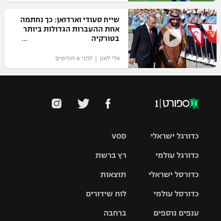
שייח סעודי וארדואן: כך נחתמה
אחת ההעברות הגדולות ביותר
בטורקיה
אלי לאון | לפני 6 חודשים
כדורגל ישראלי
VOD
כדורגל עולמי
רץ ברשת
ליגת העל
כדורסל ישראלי
תוצאות
ליגת
ליגה לאומית
האלופות
כדורסל עולמי
לוח שידורים
ליגת ווינר
סל
גביע הטוטו
ענפים נוספים
ברחבה
ליגה
NBA