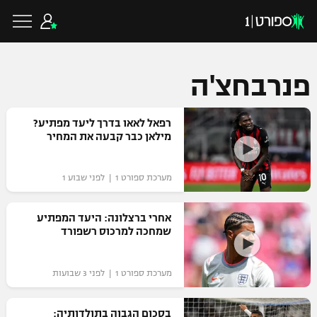
פנרבחצ'ה
כדורגל ישראלי
רפאל לאאו בדרך ליעד מפתיע?
מילאן כבר קבעה את המחיר
ליגת העל
כדורגל עולמי
מערכת ספורט 1 | לפני שבוע 1
ליגה לאומית
ליגת האלופות
אחרי ברצלונה: היעד המפתיע
כדורסל ישראלי
שמחכה למרכוס רשפורד
גביע הטוטו
ליגה אירופית
ליגת ווינר סל
ליגיונרים
כדורסל עולמי
מערכת ספורט 1 | לפני 3 שבועות
ליגה אנגלית
ליגה לאומית
גביע המדינה
NBA
בסכום הגבוה בתולדותיה:
ליגה גרמנית
ענפים נוספים