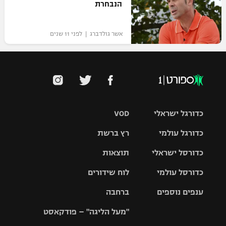
הנבחרת
אשר גולדברג | לפני 11 שנים
כדורגל ישראלי
VOD
כדורגל עולמי
רץ ברשת
ליגת העל
כדורסל ישראלי
תוצאות
ליגת
ליגה לאומית
האלופות
כדורסל עולמי
לוח שידורים
ליגת ווינר
סל
גביע הטוטו
ענפים נוספים
ברחבה
ליגה
NBA
אירופית
"מעל הליגה" – פודקאסט
ליגה לאומית
ליגיונרים
טניס
יורוליג
ליגה אנגלית