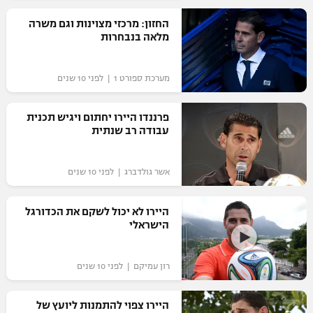
רשיון להקרנה פומבית לבית עסק
החזון: מרכזי מצוינות וגם משרה
מלאה בנבחרות
הצטרפות לחבילת הערוצים
מערכת ספורט 1 | לפני 10 שנים
לוח דרושים – ג'ובנט
פרננדו היירו יחתום ויגיש תכנית
תגיות
עבודה רב שנתית
המגזין
אשר גולדברג | לפני 10 שנים
היירו לא יכול לשקם את הכדורגל
הישראלי
רון עמיקם | לפני 10 שנים
היירו צפוי להתמנות ליועץ של