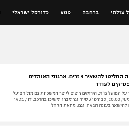
 עולמי
ברחבה
VOD
כדורסל ישראלי
ת
ל ישראלי
כדורגל עולמי
כדורסל ישראלי
על
ליגת האלופות
ליגת ווינר סל
אומית
ליגה אירופית
ליגה לאומית
וטו
ליגה אנגלית
כדורסל נשים
במכבי חיפה החליטו להשאיר 3 זרים. ארגוני האוהדים
ים
ליגה גרמנית
מכבי תל אביב
פסיקים לעודד
מדינה
ליגה ספרדית
הפועל חולון
 על הפועל פ"ת, הירוקים רוצים לייצר המשכיות גם מול הפועל
ישראל
ליגה איטלקית
הפועל ירושלים
באר שבע (רביעי, 20:00, ספורט4). סייף וגרימברג ימשיכו בהרכב. דון, בטאי
ם להישאר בעונה הבאה. וגם: מחאת הקהל
יפה
ליגה צרפתית
דני אבדיה
רושלים
ליגה הולנדית
ל אביב
ליגה טורקית