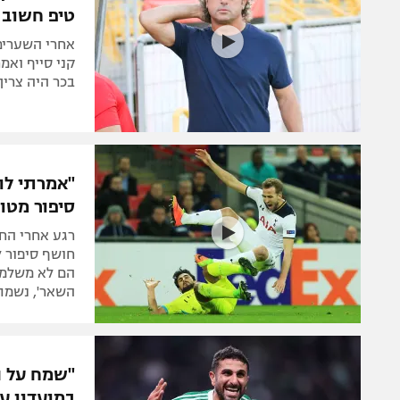
טיפ חשוב 
אחרי השערים 
קני סייף ואמ
בכר היה צריך
"אמרתי לו
סיפור מטו
רגע אחרי החת
חושף סיפור ל
הם לא משלמי
השאר', נשמתי
"שמח על ה
במועדון עד 27