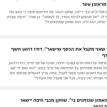
מראובן עטר
מול ק"ש ובני ריינה, שחקן העבר של הירוקים סיפר כי פגש את
ר לו: "'אל תחפש להיות בסדר, לך לעומק'". בן שהר: "איפה שברק
 אותו, הוא היה. הוא שחקן שמתאים לו"
 שאני מקבל את הכסף שישאר": דודו דהאן חשף
רף
ימה על חוזה חדש במכבי חיפה, סוכנו של קני סייף, דודו דהאן,
א פחות ממדהים על החתימה של סייף בגנט. "הוא אמר לי 'אם
ם את הסכום שקני אמור לקבל, אתה צריך להשלים מכספך את
 ועניתי 'אין בעיה, אבל אני מקבל את העודף"
אמון שנותנים בי". שחקן מכבי חיפה יישאר
20