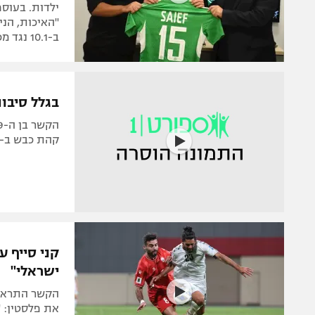
ילדות. בעוספ
"האיכות, הני
ב-10.1 נגד מכבי תל אביב
בגלל סיבות
קהת כבש ב-1:1 של סומגאיט באותה הליגה
קני סייף ע
ישראלי"
הקשר התראיי
את פלסטין: 