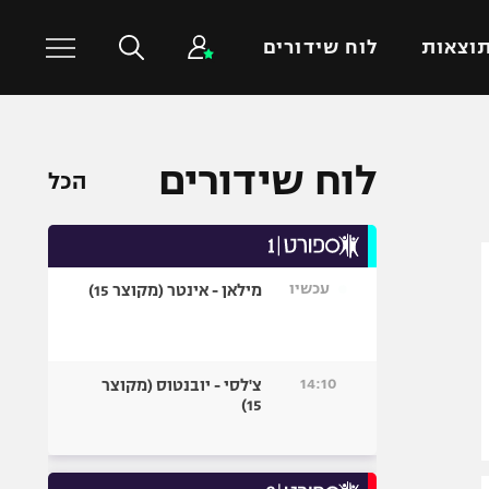
וצאות
לוח שידורים
כדורסל עולמי
ענפים נוספים
לוח שידורים
הכל
NBA
טניס
יורוליג
כדוריד
יורוקאפ
כדורעף
עכשיו
מילאן - אינטר (מקוצר 15)
שחייה
ג'ודו
אגרוף
14:10
צ'לסי - יובנטוס (מקוצר
15)
ספורט אולימפי
UFC
היאבקות WWE