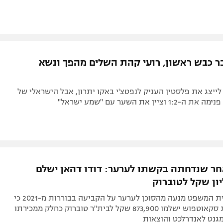
ר כבש ראשון, רועי קהת השלים מהפך ונשא
יצג את פלסטין העניק לנפטצ'י באקו יתרון, אבל הישראלי של
וציין את השער עם "שמע ישראל"
חר שנדחתה בקשתו לערער: דודו דהאן ישלם
יון שקל לטוברוק
פסיקה של בית המשפט מנעה מהסוכן לערער על הקביעה בבוררות מ-2021 כי
דהאן וסוכנות סקאוטפוש ישלמו 873,900 שקל לבית"ר טוברוק כחלק ממכירתו
מגנט לאנדרלכט והוצאות