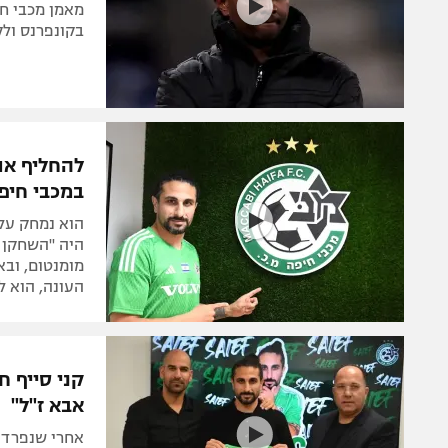
מאמן מכבי ח
בקונפרנס ולק
להחליף את
במכבי חיפ
הוא נמחק על
היה "השחקן ה
מומנטום, ובא
העונה, הוא 
קני סייף 
אבא ז"ל"
אחרי שנפרד מ