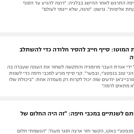
יפה התרגש לאחר ההישג בבלגיה: "רוצה להגיע עד הסוף
חת אליפות". גרשון: "נהנה, שלא ייגמר לעולם"
 המוטו: סייף חייב להסיר חלודה כדי להשתלב
ה
 ידי אגדת העבר מרומניה והתקשה לשחזר את העונה שעברה בה
כי טוב בנפטצ'י, ובפער". קני סייף מגיע למכבי חיפה כדי לשנות
זרבייג'אן יודעים שזה יכול לקרות רק מעמדה אחת: "ביכולת שלו
לא מתאים לרמה"
חתם לשנתיים במכבי חיפה: "זה היה החלום של
נפטצ'י באקו, הקשר חזר ארצה וסגר מעגל: "הגשמתי חלום