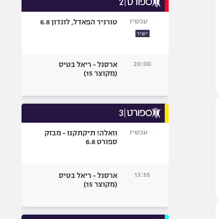
אופניים
עכשיו
טורניר הפאדל, לונדון 6.8
ספורט מוטורי
ישיר
כדורמים
פוטבול אמריקאי NFL
20:00
ארסנל - ריאל בטיס
בייסבול MLB
(מקוצר 15)
ספורט אתגרי
ואקסטרים
אומנויות לחימה
גיימינג E-Sports
עכשיו
וואלה! תיקתקנו - מבזק
ספורט 6.8
13:55
ארסנל - ריאל בטיס
(מקוצר 15)