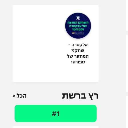
אלקטרה -
שחקני
המחזור של
ספורט1
רץ ברשת
הכל >
#1