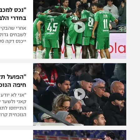
הפועל 
תקנון משתתפים וזוכים בפרסים
"נכס למכב
הפועל 
בחדרי הל
תקנון עבור פעילות אלקטרה
הפועל 
תקנון עבור פעילות ספורט 1 – "מרלן"
אחרי שהבקיע 
מכבי נ
לשבחים גדולי
טניס
ייכנס דקה 70 כמו גבר וידפוק לך ארבעה גליצ'ים בשביל הקבוצה"
בני יהו
גיימינג E-Sports
תנאי שימוש
"הפועל תל
מדיניות פרטיות
חיפה הנוכ
תקנון פעילות ספורט 1
"אני לא יודע
רשיון להקרנה פומבית לבית עסק
קאני ולשער ש
התייחסו לתוכ
הצטרפות לחבילת הערוצים
הנוכחית קרוב
לוח דרושים – ג'ובנט
תגיות
המגזין