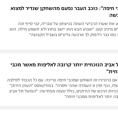
תל אביב
ליגה סינית
י חיפה": כוכב העבר נפעם מהשחקן שנדיר למצוא
חיפה
ליגה ברזילאית
בשה
באר שבע
ליגות נוספות
את שערו הרביעי העונה בניצחון על טבריה, קני סייף זכה
תניה
ם מיניב קטן: "שבוע הבא הוא יישב בחוץ ולא תשמע מילה. הוא
דה
 אביב הנוכחית יותר קרובה לאליפות מאשר מכבי
חית"
 אם ברוניניו זה השחקן שמכבי חיפה צריכה. עם כל הכבוד לסילבה
לו, כנף ימין זו העמדה שהכי חסרה". בפודקאסט "הענק הירוק"
ניות הרכש של הירוקים, כולל טענה מפתיעה: "הפועל תל אביב
ה יותר לאליפות ממכבי חיפה"