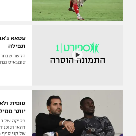
עטאא ג'אב
תפילה
הקשר שבחר לי
סומגאיט נגח פנימה את ה-1:2 
סופית ולא
יותר ממיל
של קני סייף 