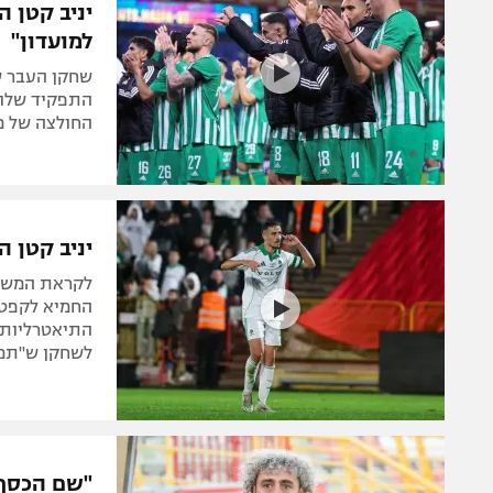
יניב קטן 
למועדון"
שחקן העבר ש
התפקיד שלו, 
החולצה של מכ
יניב קטן ה
החמיא לקפטן 
התיאטרליות 
לשחקן ש"תמיד
"שם הכסף,