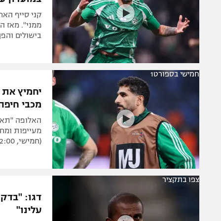
קני סייף האר
בישולים והפ
חמישי בספורט1
יחמיץ את 
מכבי חיפה
האלופה "תאר
מעייפות ומחו
(חמישי, 22:00, ספורט1)
צפו בתקציר
דגו: "בדקו
עלינו"