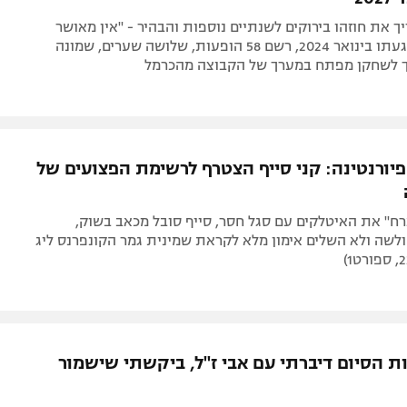
יך את חוזהו בירוקים לשנתיים נוספות והבהיר - "אין מאושר
ממני". מאז הגעתו בינואר 2024, רשם 58 הופעות, שלושה שערים, שמונה
ך לשחקן מפתח במערך של הקבוצה מהכרמל
פיורנטינה: קני סייף הצטרף לרשימת הפצועים של
ח" את האיטלקים עם סגל חסר, סייף סובל מכאב בשוק,
לשה ולא השלים אימון מלא לקראת שמינית גמר הקונפרנס ליג
ת הסיום דיברתי עם אבי ז"ל, ביקשתי שישמור