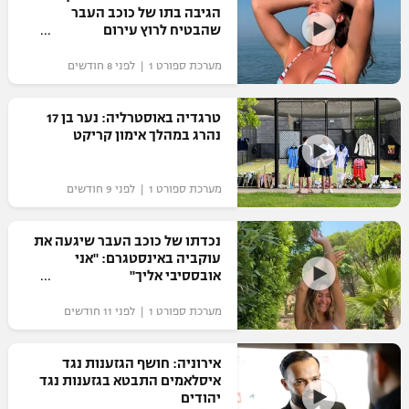
הגיבה בתו של כוכב העבר
כדורסל נשים
נבחרת ישראל
שהבטיח לרוץ עירום
יורוליג
ליגה ספרדית
טניס
VOD
מכבי תל אביב
מכבי חיפה
מערכת ספורט 1 | לפני 8 חודשים
יורוקאפ
ליגה איטלקית
כדוריד
הפועל חולון
בית"ר ירושלים
טרגדיה באוסטרליה: נער בן 17
רץ ברשת
ליגה צרפתית
נהרג במהלך אימון קריקט
כדורעף
הפועל ירושלים
מכבי תל אביב
ליגה הולנדית
שחייה
תוצאות
מערכת ספורט 1 | לפני 9 חודשים
דני אבדיה
הפועל תל אביב
ליגה טורקית
ג'ודו
נכדתו של כוכב העבר שיגעה את
הפועל חיפה
לוח שידורים
עוקביה באינסטגרם: "אני
ליגה סינית
אגרוף
אובססיבי אליך"
הפועל באר שבע
ליגה ברזילאית
ברחבה
מערכת ספורט 1 | לפני 11 חודשים
ספורט אולימפי
מכבי נתניה
ליגות נוספות
UFC
אירוניה: חושף הגזענות נגד
"מעל הליגה" – פודקאסט
בני יהודה
איסלאמים התבטא בגזענות נגד
יהודים
היאבקות WWE