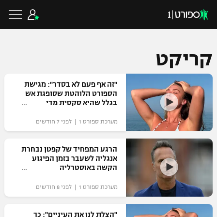
קריקט
כדורגל ישראלי
"זה אף פעם לא בסדר": מגישת
הספורט הלוהטת שסופגת אש
בגלל שהיא סקסית מדי
ליגת העל
כדורגל עולמי
מערכת ספורט 1 | לפני 7 חודשים
ליגה לאומית
ליגת האלופות
הרגע המפחיד של קפטן נבחרת
כדורסל ישראלי
אנגליה לשעבר בזמן הפיגוע
גביע הטוטו
הקשה באוסטרליה
ליגה אירופית
ליגת ווינר סל
ליגיונרים
כדורסל עולמי
מערכת ספורט 1 | לפני 8 חודשים
ליגה אנגלית
ליגה לאומית
גביע המדינה
NBA
"הצלת לנו את העיניים": כך
ליגה גרמנית
ענפים נוספים