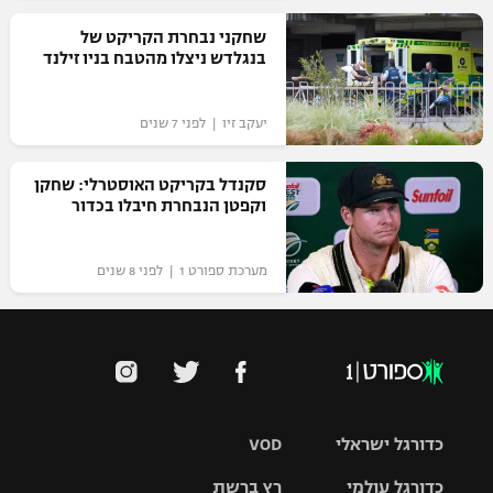
רשיון להקרנה פומבית לבית עסק
שחקני נבחרת הקריקט של
בנגלדש ניצלו מהטבח בניו זילנד
הצטרפות לחבילת הערוצים
יעקב זיו | לפני 7 שנים
לוח דרושים – ג'ובנט
סקנדל בקריקט האוסטרלי: שחקן
תגיות
וקפטן הנבחרת חיבלו בכדור
המגזין
מערכת ספורט 1 | לפני 8 שנים
כדורגל ישראלי
VOD
כדורגל עולמי
רץ ברשת