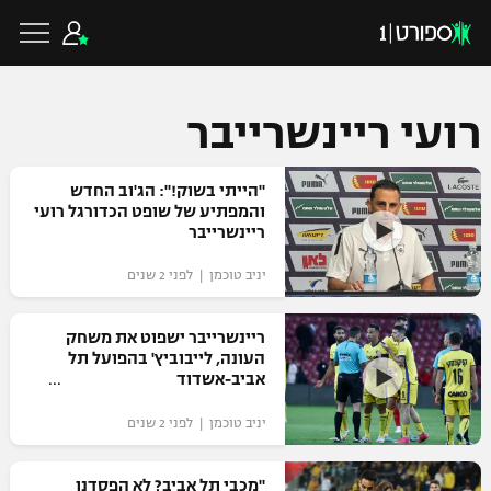
רועי ריינשרייבר
כדורגל ישראלי
"הייתי בשוק!": הג'וב החדש
והמפתיע של שופט הכדורגל רועי
ריינשרייבר
ליגת העל
כדורגל עולמי
יניב טוכמן | לפני 2 שנים
ליגה לאומית
ליגת האלופות
ריינשרייבר ישפוט את משחק
כדורסל ישראלי
העונה, לייבוביץ' בהפועל תל
גביע הטוטו
אביב-אשדוד
ליגה אירופית
ליגת ווינר סל
ליגיונרים
כדורסל עולמי
יניב טוכמן | לפני 2 שנים
ליגה אנגלית
ליגה לאומית
גביע המדינה
NBA
"מכבי תל אביב? לא הפסדנו
ליגה גרמנית
ענפים נוספים