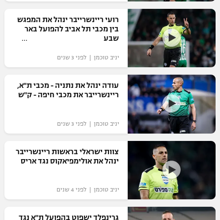
רשיון להקרנה פומבית לבית עסק
רועי ריינשרייבר ינהל את המפגש
בין מכבי תל אביב להפועל באר
הצטרפות לחבילת הערוצים
שבע
יניב טוכמן | לפני 3 שנים
לוח דרושים – ג'ובנט
תגיות
עודה ינהל את נתניה - מכבי ת"א,
ריינשרייבר את מכבי חיפה - ק"ש
המגזין
יניב טוכמן | לפני 3 שנים
צוות ישראלי בראשות ריינשרייבר
ינהל את אולימפיאקוס נגד אריס
יניב טוכמן | לפני 4 שנים
גרינפלד ישפוט בהפועל ת"א נגד