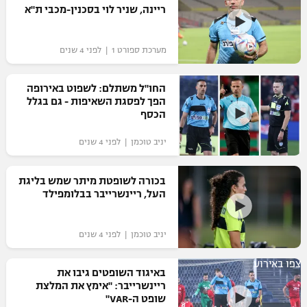
ריינה, שניר לוי בסכנין-מכבי ת"א
מערכת ספורט 1 | לפני 4 שנים
החו"ל משתלם: לשפוט באירופה
הפך לפסגת השאיפות - גם בגלל
הכסף
יניב טוכמן | לפני 4 שנים
בכורה לשופטת מיתר שמש בליגת
העל, ריינשרייבר בבלומפילד
יניב טוכמן | לפני 4 שנים
צפו באירוע
באיגוד השופטים גיבו את
ריינשרייבר: "אימץ את המלצת
שופט ה-VAR"