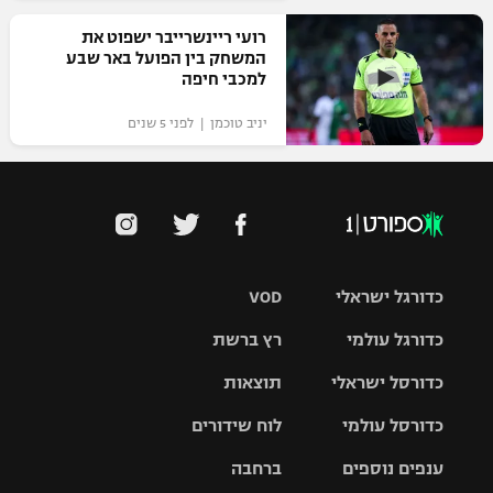
רועי ריינשרייבר ישפוט את
המשחק בין הפועל באר שבע
למכבי חיפה
יניב טוכמן | לפני 5 שנים
כדורגל ישראלי
VOD
כדורגל עולמי
רץ ברשת
ליגת העל
כדורסל ישראלי
תוצאות
ליגת
ליגה לאומית
האלופות
כדורסל עולמי
לוח שידורים
ליגת ווינר
סל
גביע הטוטו
ענפים נוספים
ברחבה
ליגה
NBA
אירופית