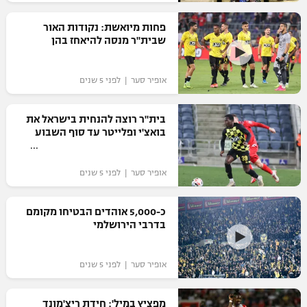
רשיון להקרנה פומבית לבית עסק
פחות מיואשת: נקודות האור
שבית"ר מנסה להיאחז בהן
הצטרפות לחבילת הערוצים
אופיר סער | לפני 5 שנים
לוח דרושים – ג'ובנט
תגיות
בית"ר רוצה להנחית בישראל את
בואצ'י ופלייטר עד סוף השבוע
המגזין
אופיר סער | לפני 5 שנים
כ-5,000 אוהדים הבטיחו מקומם
בדרבי הירושלמי
אופיר סער | לפני 5 שנים
מפציץ במיל': חידת ריצ'מונד