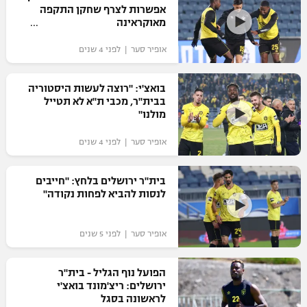
אפשרות לצרף שחקן התקפה
כדורסל נשים
נבחרת ישראל
מאוקראינה
יורוליג
ליגה ספרדית
טניס
VOD
מכבי תל אביב
מכבי חיפה
אופיר סער | לפני 4 שנים
יורוקאפ
ליגה איטלקית
כדוריד
הפועל חולון
בית"ר ירושלים
בואצ'י: "רוצה לעשות היסטוריה
רץ ברשת
ליגה צרפתית
בבית"ר, מכבי ת"א לא תטייל
כדורעף
הפועל ירושלים
מולנו"
מכבי תל אביב
ליגה הולנדית
שחייה
תוצאות
אופיר סער | לפני 4 שנים
דני אבדיה
הפועל תל אביב
ליגה טורקית
ג'ודו
בית"ר ירושלים בלחץ: "חייבים
הפועל חיפה
לוח שידורים
לנסות להביא לפחות נקודה"
ליגה סינית
אגרוף
הפועל באר שבע
ליגה ברזילאית
ברחבה
אופיר סער | לפני 5 שנים
ספורט אולימפי
מכבי נתניה
ליגות נוספות
UFC
הפועל נוף הגליל - בית"ר
"מעל הליגה" – פודקאסט
בני יהודה
ירושלים: ריצ'מונד בואצ'י
לראשונה בסגל
היאבקות WWE