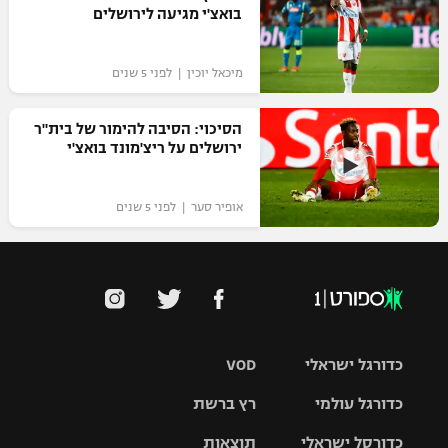
בואצ'י מגיעה לירושלים
מיכאל יוכין | לפני 5 שנים
הסיכוי: הסיבה להימור של בית"ר
ירושלים על ריצ'מונד בואצ'י
אופיר סער | לפני 5 שנים
כדורגל ישראלי
VOD
כדורגל עולמי
רץ ברשת
ליגת העל
כדורסל ישראלי
תוצאות