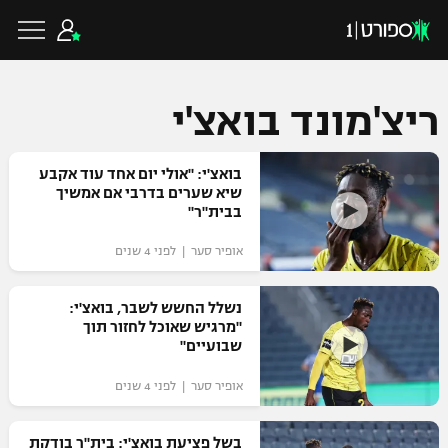
ריצ'מונד בואצ'י
כדורגל ישראלי
בואצ'י: "אולי יום אחד עוד אקבע
שיא שערים בדרבי אם אמשיך
בבית"ר"
ליגת העל
כדורגל עולמי
אופיר סער | לפני 4 שנים
ליגה לאומית
ליגת האלופות
נשלל החשש לשבר, בואצ'י:
כדורסל ישראלי
"מרגיש שאוכל לחזור תוך
גביע הטוטו
שבועיים"
ליגה אירופית
ליגת ווינר סל
ליגיונרים
כדורסל עולמי
אופיר סער | לפני 4 שנים
ליגה אנגלית
ליגה לאומית
גביע המדינה
NBA
בשל פציעת בואצ'י: בית"ר בודקת
ליגה גרמנית
ענפים נוספים