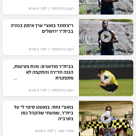
"מחצית בשכונה" – פודקאסט
רענן ברנובסקי | לפני 5 שנים
אופניים
ריצ'מונד בואצ'י ערך אימון בכורה
ספורט מוטורי
משתתפים וזוכים בפרסים
בבית"ר ירושלים
כדורמים
תקנון משתתפים וזוכים בפרסים
טניס
רענן ברנובסקי | לפני 5 שנים
פוטבול אמריקאי NFL
תקנון עבור פעילות אלקטרה
בבית"ר מודאגים: מכת פציעות,
גיימינג E-Sports
בייסבול MLB
הגנה חדירה והתקפה לא
תקנון עבור פעילות ספורט 1 – "מרלן"
מתפקדת
ספורט אתגרי ואקסטרים
תנאי שימוש
רענן ברנובסקי | לפני 5 שנים
אומנויות לחימה
בואצ'י נחת: בואטנג סיפר לי על
מדיניות פרטיות
בית"ר, שמעתי שהקהל כמו
גיימינג E-Sports
בסרביה
תקנון פעילות ספורט 1
אופיר סער | לפני 5 שנים