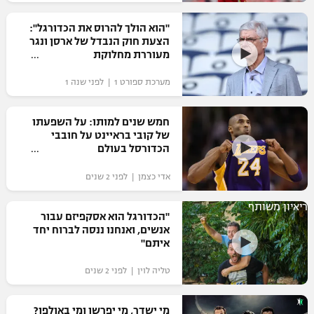
רשיון להקרנה פומבית לבית עסק
"הוא הולך להרוס את הכדורגל":
הצעת חוק הנבדל של ארסן ונגר
הצטרפות לחבילת הערוצים
מעוררת מחלוקת
מערכת ספורט 1 | לפני שנה 1
לוח דרושים – ג'ובנט
תגיות
חמש שנים למותו: על השפעתו
של קובי בראיינט על חובבי
הכדורסל בעולם
המגזין
אדי כצמן | לפני 2 שנים
ריאיון משותף
"הכדורגל הוא אסקפיזם עבור
אנשים, ואנחנו ננסה לברוח יחד
איתם"
טליה לוין | לפני 2 שנים
מי ישדר, מי יפרשן ומי באולפן?