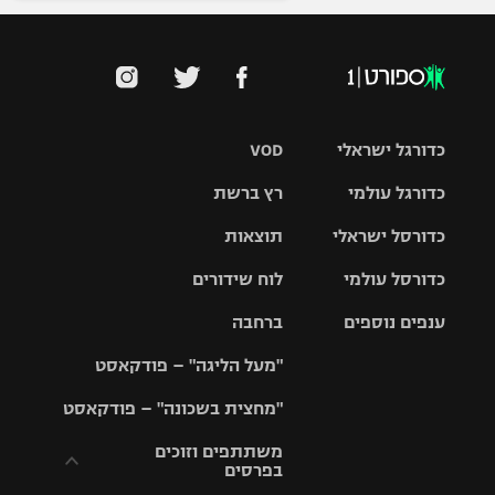
כדורגל ישראלי
VOD
כדורגל עולמי
רץ ברשת
ליגת העל
כדורסל ישראלי
תוצאות
ליגת
ליגה לאומית
האלופות
כדורסל עולמי
לוח שידורים
ליגת ווינר
סל
גביע הטוטו
ענפים נוספים
ברחבה
ליגה
NBA
אירופית
"מעל הליגה" – פודקאסט
ליגה לאומית
ליגיונרים
טניס
יורוליג
ליגה אנגלית
"מחצית בשכונה" – פודקאסט
כדורסל נשים
גביע המדינה
כדוריד
יורוקאפ
ליגה גרמנית
משתתפים וזוכים
בפרסים
מכבי תל
נבחרת
כדורעף
אביב
ישראל