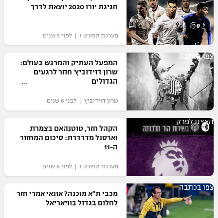
חגיגת יורו 2020 יוצאת לדרך
מערכת ספורט 1 | לפני 5 שנים
צפו בכתבה
המפעל העתיק והמרגש בעולם:
שרון דוידוביץ' חוזר לרגעים
הגדולים
שרון דוידוביץ' | לפני 6 שנים
האזינו לפרק
הקהל חזר, טוטנהאם בצמרת
וארסנל מדרדרת: סיכום המחזור
ה-11
מערכת ספורט 1 | לפני 6 שנים
צפו בכתבה
מכבי ת"א מוכנה? אונאי אמרי חזר
לחלום בגדול בוויאריאל