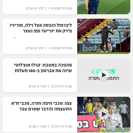
מערכת ספורט 1 | לפני 6 שנים
האזינו
ליברפול הובסה אצל וילה, מוריניו
פירק את יונייטד ופפ נעצר
מערכת ספורט 1 | לפני 6 שנים
מהפכה במטבח: קרלו אנצ'לוטי
שינה את אברטון ב-180 מעלות
שרון דוידוביץ' | לפני 6 שנים
צפו: מכבי חיפה חזרה, מכבי ת"א
התעצמה והדבר שטרם עבר
שרון דוידוביץ' | לפני 7 שנים