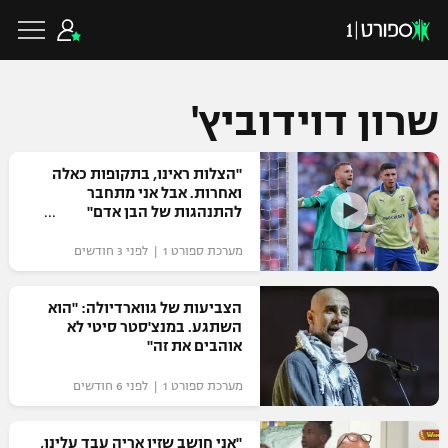
שרון דוידוביץ'
כדורגל ישראלי
"הצלות ראינו, בתקופות כאלה
ואחרות. אבל אני מתחבר
להתנהגות של הבן אדם"
ליגת העל
כדורגל עולמי
מערכת ספורט 1 | לפני 3 חודשים
ליגה לאומית
ליגת האלופות
הצביעות של גווארדיולה: "הוא
כדורסל ישראלי
השתגע. במנצ'סטר סיטי לא
גביע הטוטו
אוהבים את זה"
ליגה אירופית
ליגת ווינר סל
ליגיונרים
כדורסל עולמי
מערכת ספורט 1 | לפני 6 חודשים
ליגה אנגלית
ליגה לאומית
גביע המדינה
NBA
"אני חושב שזיו אריה עבד עלינו,
ליגה גרמנית
ענפים נוספים