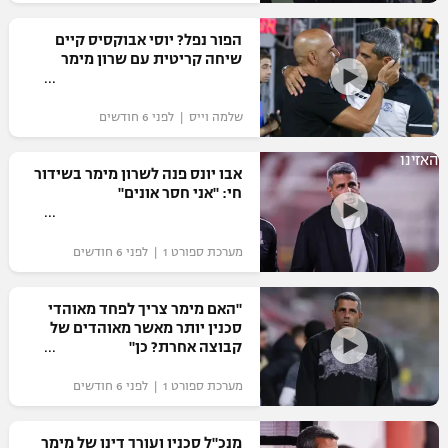
רשיון להקרנה פומבית לבית עסק
הפור נפל? יוסי אבוקסיס קיים
שיחה קריטית עם שרון מימר
הצטרפות לחבילת הערוצים
שלמה וייס | לפני 6 חודשים
לוח דרושים – ג'ובנט
האזינו
תגיות
אבו יונס פנה לשרון מימר בשידור
חי: "אני חסר אונים"
המגזין
מערכת ספורט 1 | לפני 6 חודשים
"האם מימר צריך לפחד מאוהדי
סכנין יותר מאשר מאוהדים של
קבוצה אחרת? כן"
מערכת ספורט 1 | לפני 6 חודשים
מנכ"ל סכנין ועורך דינו של מימר