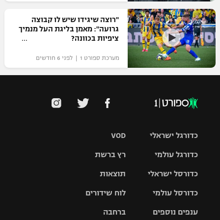
"רוצה שיגידו שיש לו קבוצה
גרועה": מאמן בליגת העל מנמיך
ציפיות בכוונה?
מערכת ספורט 1 | לפני 6 חודשים
כדורגל ישראלי
VOD
כדורגל עולמי
רץ ברשת
ליגת העל
כדורסל ישראלי
תוצאות
ליגת
ליגה לאומית
האלופות
כדורסל עולמי
לוח שידורים
ליגת ווינר
סל
גביע הטוטו
ענפים נוספים
ברחבה
ליגה
NBA