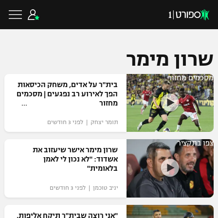
שרון מימר
מסכמים מחזור
כדורגל ישראלי
בית"ר על אדים, משחק הכיסאות
הפך לאירוע רב נפגעים | מסכמים
מחזור
ליגת העל
כדורגל עולמי
תומר יצחק | לפני 3 חודשים
ליגה לאומית
צפו בתקציר
ליגת האלופות
שרון מימר אישר שיעזוב את
כדורסל ישראלי
אשדוד: "לא נכון לי לאמן
גביע הטוטו
בלאומית"
ליגה אירופית
ליגת ווינר סל
ליגיונרים
כדורסל עולמי
יניב טוכמן | לפני 3 חודשים
ליגה אנגלית
ליגה לאומית
גביע המדינה
NBA
"אני רוצה שבית"ר תיקח אליפות,
ליגה גרמנית
ענפים נוספים