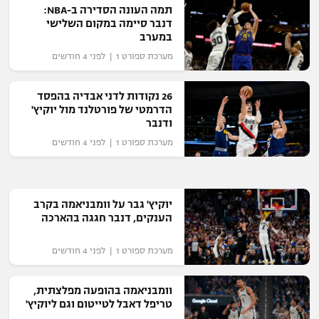
תמה העונה הסדירה ב-NBA:
רשיון להקרנה פומבית לבית עסק
דנבר סיימה במקום השלישי
במערב
הצטרפות לחבילת הערוצים
מערכת ספורט 1 | לפני 4 חודשים
לוח דרושים – ג'ובנט
26 נקודות לדני אבדיה בהפסד
הדרמטי של פורטלנד מול יוקיץ'
תגיות
ודנבר
מערכת ספורט 1 | לפני 4 חודשים
המגזין
יוקיץ' גבר על וומבניאמה בקרב
הענקים, דנבר חגגה בהארכה
מערכת ספורט 1 | לפני 4 חודשים
וומבניאמה בהופעה מפלצתית,
טריפל דאבל לטייטום וגם ליוקיץ'