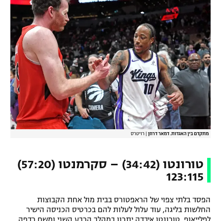
מתקדם בין האגדות. דמאר דרוזן
|
רויטרס
טורונטו (34:42) – סקרמנטו (57:20)
123:115
הפסד בלתי צפוי של הראפטורס בבית מול אחת הקבוצות
החלשות בליגה, עוד עלול לעלות להם בכרטיס הכניסה הישיר
לפלייאוף. טורונטו איבדה יתרון במהלך הרבע השני ומשם רדפה