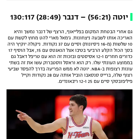
יוטה (56:21) – דנבר (28:49) 130:117
גם אחרי הבטחת המקום בפלייאוף, הרצף של דנבר נמשך והיא
האריכה אותו לשבעה ניצחונות. ג'מאל מארי להט מחוץ לקשת עם
10 שלשות (מ-16 ניסיונות) וסיים עם 37 נקודות. ניקולה יוקיץ' היה
בסך הכול הקלע הרביעי בטיבו אצל הנאגטס עם 15, אבל הוסיף 17
כדורים חוזרים ו-12 אסיסטים ובזכות זה הוא עם טריפל דאבל גם
בממוצע העונתי שלו. רק הוא וראסל ווסטברוק עשו את זה בשתי
עונות רצופות ב-NBA. יוטה לא ממש הפריעה בדרך להפסד שביעי
רצוף שלה, ברייס סנסאבו הוביל אותה עם 28 נקודות וקייל
פיליפובסקי סיים עם 25 ו-12 ריבאונדים.