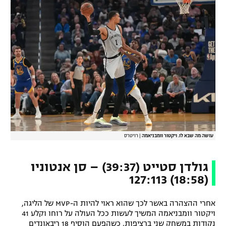
רשיון להקרנה פומבית לבית עסק
הצטרפות לחבילת הערוצים
לוח דרושים – ג'ובנט
תגיות
המגזין
עושה מה שבא לו. ויקטור וומבניאמה
|
רויטרס
גולדן סטייט (39:37) – סן אנטוניו
(18:58) 127:113
אחרי ההצהרה באשר לכך שהוא ראוי להיות ה-MVP של הליגה,
ויקטור וומבניאמה המשיך לעשות ככל העולה על רוחו וקלע 41
נקודות במשחק שני ברציפות, כשהפעם הוסיף 18 ריבאונדים