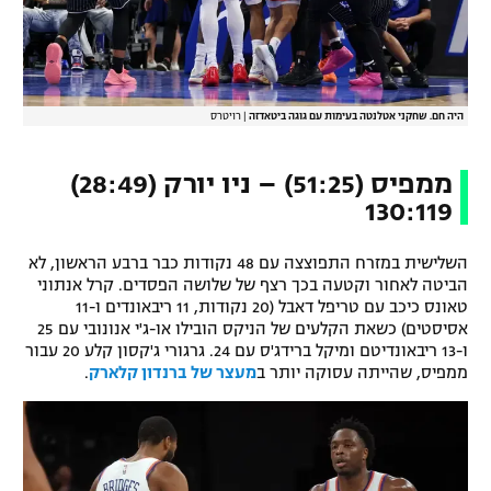
היה חם. שחקני אטלנטה בעימות עם גוגה ביטאדזה
|
רויטרס
ממפיס (51:25) – ניו יורק (28:49)
130:119
השלישית במזרח התפוצצה עם 48 נקודות כבר ברבע הראשון, לא
הביטה לאחור וקטעה בכך רצף של שלושה הפסדים. קרל אנתוני
טאונס כיכב עם טריפל דאבל (20 נקודות, 11 ריבאונדים ו-11
אסיסטים) כשאת הקלעים של הניקס הובילו או-ג'י אנונובי עם 25
ו-13 ריבאונדיטם ומיקל ברידג'ס עם 24. גרגורי ג'קסון קלע 20 עבור
ממפיס, שהייתה עסוקה יותר ב
מעצר של ברנדון קלארק
.