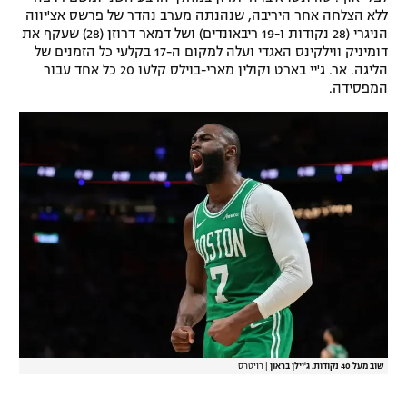
ללא הצלחה אחר היריבה, שנהנתה מערב נהדר של פרשס אצ'יווה
הניגרי (28 נקודות ו-19 ריבאונדים) ושל דמאר דרוזן (28) שעקף את
דומיניק ווילקינס האגדי ועלה למקום ה-17 בקלעי כל הזמנים של
הליגה. אר. ג'יי בארט וקולין מארי-בוילס קלעו 20 כל אחד עבור
המפסידה.
שוב מעל 40 נקודות. ג'יילן בראון
|
רויטרס