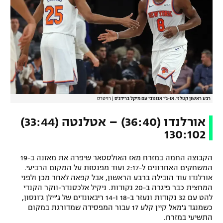
רבע ראשון קטלני. או-ג'י אנונובי עם מיקל ברידג'ס
|
רויטרס
אורלנדו (36:40) – אטלנטה (33:44)
130:102
הקבוצה החמה במזרח מאז האולסטאר שיפרה את מאזנה ב-19
המשחקים האחרונים ל-2:17 ועוד מפנטזת על המקום הרביעי.
אורלנדו עוד הובילה ברבע הראשון, אבל קפאה לאחר מכן ולפני
המחצית כבר פיגרה ב-20 נקודות. ניקיל אלכסנדר-ווקר הקנדי
להט עם 32 נקודות ונעזר ב-18 ו-14 ריבאונדים של ג'יילן ג'ונסון,
כשמנגד ג'מאל קיין קלע 17 עבור המפסידה שמדורגת במקום
התשיעי במזרח.