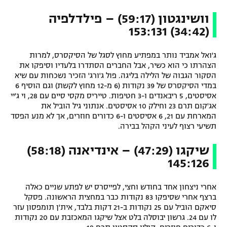
וושינגטון (59:17) – פילדלפיה
(34:42) 153:131
ג'ואל אמביד נותר במפתיע מחוץ לסגל של הסיקסרס, למרות
הצהרתו כי הוא כשיר, אבל החברים הסתדרו בלעדיו וסיפקו את
הסקור הגבוה של הלילה בליגה. פול ג'ורג' הזכיר נשכחות עם שיא
במדי הסיקסרס של 39 נקודות (6 מ-12 מחוץ לקשת) וגם הוסיף 6
אסיסטים, 5 ריבאנדים ו-3 חטיפות. טייריס מקסי סיים עם 28, וי ג'יי
אג'קום תרם 23 וחילק 10 אסיסטים. אנתוני גיל הוביל את
המארחת עם 21, 6 אסיסטים ו-6 כדורים חוזרים, אך לא מנע הפסד
תשיעי רצוף לעיני הקהל בבירה.
שיקגו (47:29) – אינדיאנה (58:18)
145:126
אחרי ניצחון אחד בחודש וחצי, לפייסרס יש לפתע שניים כאלה
ברצף אחרי שסיפקו 83 נקודות כבר במחצית הראשונה. פסקל
סיאקם הוביל עם 25 נקודות ב-21 דקות בלבד, אית'ן תומפסון עזר
לו עם 24. גרשון יבוסלה בלט אצל שיקגו המאכזבת עם 20 נקודות