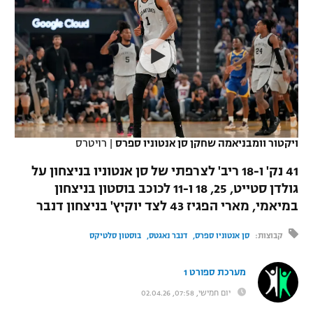
כדורסל נשים
נבחרת ישראל
יורוליג
ליגה ספרדית
טניס
VOD
מכבי תל אביב
מכבי חיפה
יורוקאפ
ליגה איטלקית
כדוריד
הפועל חולון
בית"ר ירושלים
רץ ברשת
ליגה צרפתית
כדורעף
הפועל ירושלים
מכבי תל אביב
ליגה הולנדית
שחייה
תוצאות
ויקטור וומבניאמה שחקן סן אנטוניו ספרס
|
רויטרס
דני אבדיה
הפועל תל אביב
ליגה טורקית
41 נק' ו-18 ריב' לצרפתי של סן אנטוניו בניצחון על
ג'ודו
הפועל חיפה
גולדן סטייט, 25, 18 ו-11 לכוכב בוסטון בניצחון
לוח שידורים
ליגה סינית
במיאמי, מארי הפגיז 43 לצד יוקיץ' בניצחון דנבר
אגרוף
הפועל באר שבע
ליגה ברזילאית
ברחבה
קבוצות:
סן אנטוניו ספרס
דנבר נאגטס
בוסטון סלטיקס
ספורט אולימפי
מכבי נתניה
ליגות נוספות
מערכת ספורט 1
UFC
"מעל הליגה" – פודקאסט
בני יהודה
יום חמישי, 07:58, 02.04.26
היאבקות WWE