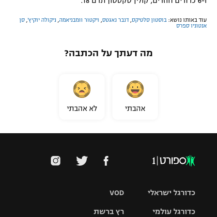
ו-6 כדורים חוזרים, קולין סקסטון תרם 18.
עוד באותו נושא:
בוסטון סלטיקס
,
דנבר נאגטס
,
ויקטור וומבניאמה
,
ניקולה יוקיץ'
,
סן
אנטוניו ספרס
מה דעתך על הכתבה?
אהבתי
לא אהבתי
כדורגל ישראלי
VOD
כדורגל עולמי
רץ ברשת