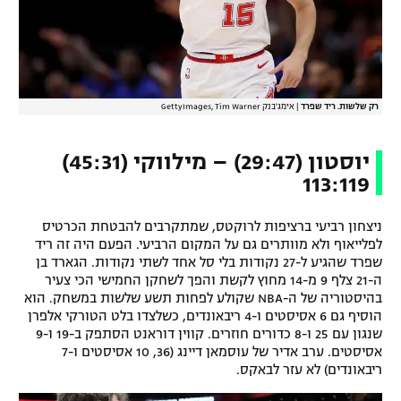
רק שלשות. ריד שפרד
|
אימג'בנק GettyImages, Tim Warner
יוסטון (29:47) – מילווקי (45:31)
113:119
ניצחון רביעי ברציפות לרוקטס, שמתקרבים להבטחת הכרטיס
לפלייאוף ולא מוותרים גם על המקום הרביעי. הפעם היה זה ריד
שפרד שהגיע ל-27 נקודות בלי סל אחד לשתי נקודות. הגארד בן
ה-21 צלף 9 מ-14 מחוץ לקשת והפך לשחקן החמישי הכי צעיר
בהיסטוריה של ה-NBA שקולע לפחות תשע שלשות במשחק. הוא
הוסיף גם 6 אסיסטים ו-4 ריבאונדים, כשלצדו בלט הטורקי אלפרן
שנגון עם 25 ו-8 כדורים חוזרים. קווין דוראנט הסתפק ב-19 ו-9
אסיסטים. ערב אדיר של עוסמאן דיינג (36, 10 אסיסטים ו-7
ריבאונדים) לא עזר לבאקס.