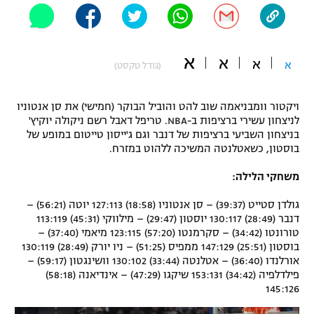
"מחצית בשכונה" – פודקאסט
אופניים
א
א
ספורט מוטורי
א
א
משתתפים וזוכים בפרסים
(גודל טקסט)
כדורמים
ויקטור וומבניאמה שוב להט והוביל הבוקר (חמישי) את סן אנטוניו
תקנון משתתפים וזוכים בפרסים
טניס
לניצחון עשירי ברציפות ב-NBA. טריפל דאבל רשם ניקולה יוקיץ'
פוטבול אמריקאי NFL
בניצחון השביעי ברציפות של דנבר וגם ג'ייסון טייטום במופע של
תקנון עבור פעילות אלקטרה
בוסטון, כשאטלנטה המשיכה ללהוט במזרח.
גיימינג E-Sports
בייסבול MLB
תקנון עבור פעילות ספורט 1 – "מרלן"
משחקי הלילה:
ספורט אתגרי ואקסטרים
גולדן סטייט (39:37) – סן אנטוניו (18:58) 127:113 יוטה (56:21) –
תנאי שימוש
דנבר (28:49) 130:117 יוסטון (29:47) – מילווקי (45:31) 113:119
אומנויות לחימה
טורונטו (34:42) – סקרמנטו (57:20) 123:115 מיאמי (37:40) –
בוסטון (25:51) 147:129 ממפיס (51:25) – ניו יורק (28:49) 130:119
מדיניות פרטיות
אורלנדו (36:40) – אטלנטה (33:44) 130:102 וושינגטון (59:17) –
גיימינג E-Sports
פילדלפיה (34:42) 153:131 שיקגו (47:29) – אינדיאנה (58:18)
145:126
תקנון פעילות ספורט 1