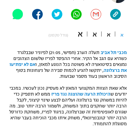
"מחצית בשכונה" – פודקאסט
אופניים
ספורט מוטורי
משתתפים וזוכים בפרסים
א
א
א
א
(גודל טקסט)
כדורמים
תקנון משתתפים וזוכים בפרסים
טניס
מכבי תל אביב
תעלה הערב (חמישי, 21:05) לפיוניר שבבלגרד
פוטבול אמריקאי NFL
כשהיא עם הגב אל הקיר. אחרי ההפסד לפריז שלשום הצהובים
תקנון עבור פעילות אלקטרה
נמצאים בסיטואציה לא פשוטה בכל הנוגע למאזן, ו
אם לא יפתיעו
גיימינג E-Sports
בייסבול MLB
את ברצלונה
, יתקשו להגיע לכמות סבירה של ניצחונות בסוף
תקנון עבור פעילות ספורט 1 – "מרלן"
הסיבוב הראשון בעוד מספר שבועות.
ספורט אתגרי ואקסטרים
תנאי שימוש
אלא שאת הצוות המקצועי המאזן לא מעסיק נכון לעכשיו. במכבי
יודעים ש
היכולת הרעה שהוצגה נגד פריז
ממש לא תספיק כדי
אומנויות לחימה
להיות במשחק נגד ברצלונה ועליהם לבצע שינוי קיצוני, לקבל
הרבה יותר שחקנים בתוך המשחק, ולשמור הרבה יותר טוב. מה
מדיניות פרטיות
גיימינג E-Sports
שגורם לאופטימיות זה שברצלונה, בניגוד לפריז, משחקת כדורסל
הרבה יותר קונבנציונאלי, משחק איתו מכבי הוכיחה בעבר שהיא
מסוגלת להתמודד.
תקנון פעילות ספורט 1