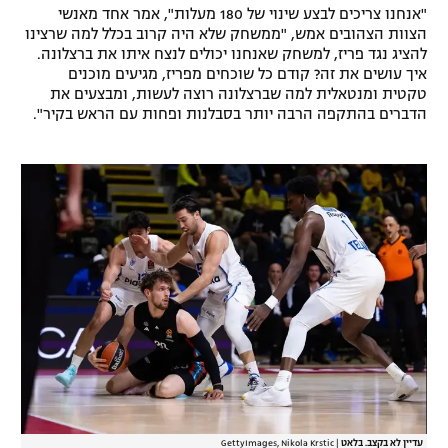
"אנחנו צריכים לבצע שינוי של 180 מעלות", אמר אחד מאנשי
רשיון להקרנה פומבית לבית עסק
הצוות הצהובים אמש, "ממשחק שלא היה קרוב בכלל למה שרצינו
להציג נגד פריז, למשחק שאנחנו יכולים לנצח איתו את ברצלונה.
הצטרפות לחבילת הערוצים
איך עושים את זה? קודם כל שוכחים מפריז, מגיעים מוכנים
טקטית ומנטאלית למה שברצלונה רוצה לעשות, ומבצעים את
הדברים בהתקפה הרבה יותר בסבלנות ופחות עם הראש בקיר".
לוח דרושים – ג'ובנט
תגיות
המגזין
עדיין לא בקצב. בלאט
|
GettyImages, Nikola Krstic