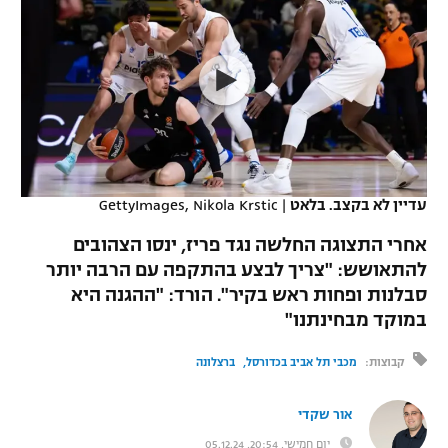
כדורסל נשים
נבחרת ישראל
יורוליג
ליגה ספרדית
טניס
VOD
מכבי תל אביב
מכבי חיפה
יורוקאפ
ליגה איטלקית
כדוריד
הפועל חולון
בית"ר ירושלים
רץ ברשת
ליגה צרפתית
כדורעף
הפועל ירושלים
מכבי תל אביב
ליגה הולנדית
שחייה
תוצאות
עדיין לא בקצב. בלאט
|
GettyImages, Nikola Krstic
דני אבדיה
הפועל תל אביב
ליגה טורקית
אחרי התצוגה החלשה נגד פריז, ינסו הצהובים
ג'ודו
הפועל חיפה
להתאושש: "צריך לבצע בהתקפה עם הרבה יותר
לוח שידורים
ליגה סינית
סבלנות ופחות ראש בקיר". הורד: "ההגנה היא
אגרוף
הפועל באר שבע
במוקד מבחינתנו"
ליגה ברזילאית
ברחבה
ספורט אולימפי
מכבי נתניה
קבוצות:
מכבי תל אביב בכדורסל
ברצלונה
ליגות נוספות
UFC
"מעל הליגה" – פודקאסט
בני יהודה
אור שקדי
היאבקות WWE
יום חמישי, 20:54, 05.12.24