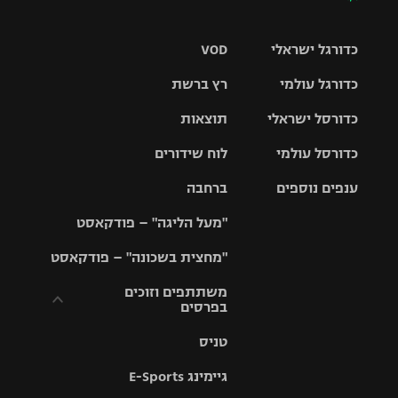
כדורגל ישראלי
VOD
כדורגל עולמי
רץ ברשת
ליגת העל
כדורסל ישראלי
תוצאות
ליגת
ליגה לאומית
האלופות
כדורסל עולמי
לוח שידורים
ליגת ווינר
סל
גביע הטוטו
ענפים נוספים
ברחבה
ליגה
NBA
אירופית
"מעל הליגה" – פודקאסט
ליגה לאומית
ליגיונרים
טניס
יורוליג
ליגה אנגלית
"מחצית בשכונה" – פודקאסט
כדורסל נשים
גביע המדינה
כדוריד
יורוקאפ
ליגה גרמנית
משתתפים וזוכים
בפרסים
מכבי תל
נבחרת
כדורעף
אביב
ישראל
ליגה
טניס
ספרדית
תקנון משתתפים
שחייה
הפועל חולון
מכבי חיפה
וזוכים בפרסים
גיימינג E-Sports
ליגה