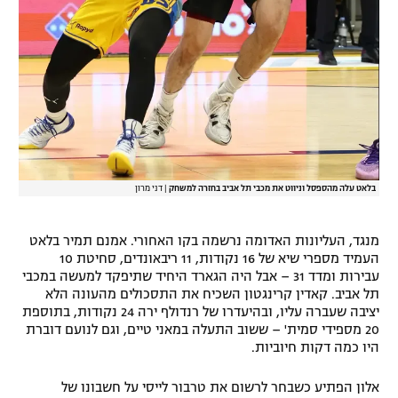
בלאט עלה מהספסל וניווט את מכבי תל אביב בחזרה למשחק
|
דני מרון
מנגד, העליונות האדומה נרשמה בקו האחורי. אמנם תמיר בלאט
העמיד מספרי שיא של 16 נקודות, 11 ריבאונדים, סחיטת 10
עבירות ומדד 31 – אבל היה הגארד היחיד שתיפקד למעשה במכבי
תל אביב. קאדין קרינגטון השכיח את התסכולים מהעונה הלא
יציבה שעברה עליו, ובהיעדרו של רנדולף ירה 24 נקודות, בתוספת
20 מספידי סמית' – ששוב התעלה במאני טיים, וגם לנועם דוברת
היו כמה דקות חיוביות.
אלון הפתיע כשבחר לרשום את טרבור לייסי על חשבונו של