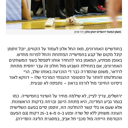
מאמן הפועל ירושלים יונתן אלון
|
דני מרון
בחודשיים האחרונים, מאז החל אלון לעמוד על הקווים, יובל זוסמן
קיבל מקום של קבע בחמישייה הפותחת והחל לפרוח מחדש.
באופן מפתיע, המאמן בחר להחזיר אותו לספסל בשני המשחקים
האחרונים; אם בתחילת השבוע מול חולון זה עבר יחסית מתחת
לרדאר, משום שהסדרה כבר די הוכרעה באותו שלב, הרי
שהחלטתו לוותר על הסטופר ההגנתי המרכזי שלו – דווקא לאור
ניסיונו החיובי מול לורנזו בראון – נתפסה לא טבעית.
ירושלים, צריך לציין, לא שילמה מחיר על השינוי בחמישייה. כמו
בגמר גביע המדינה, היא פתחה היטב וברחה בדקות הראשונות.
אלא שעם או בלי קשר להחלטה הזו, זוסמן סיים בפעם השלישית
העונה משחק ללא סל שדה ופגע ב-0 מ-6 ב-25 דקות (גם הפעם
הקודמת הייתה מול מכבי תל אביב, במסגרת הליגה הסדירה).