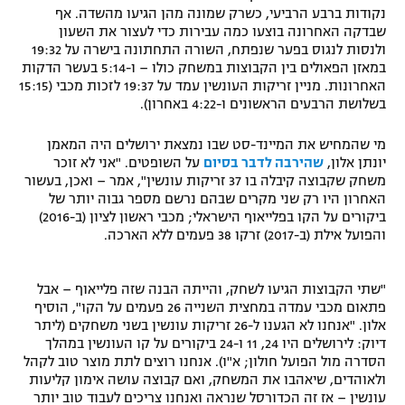
נקודות ברבע הרביעי, כשרק שמונה מהן הגיעו מהשדה. אף
רשיון להקרנה פומבית לבית עסק
שבדקה האחרונה בוצעו כמה עבירות כדי לעצור את השעון
ולנסות לנגוס בפער שנפתח, השורה התחתונה בישרה על 19:32
הצטרפות לחבילת הערוצים
במאזן הפאולים בין הקבוצות במשחק כולו – ו-5:14 בעשר הדקות
האחרונות. מניין זריקות העונשין עמד על 19:37 לזכות מכבי (15:15
בשלושת הרבעים הראשונים ו-4:22 באחרון).
לוח דרושים – ג'ובנט
מי שהמחיש את המיינד-סט שבו נמצאת ירושלים היה המאמן
תגיות
יונתן אלון,
שהירבה לדבר בסיום
על השופטים. "אני לא זוכר
משחק שקבוצה קיבלה בו 37 זריקות עונשין", אמר – ואכן, בעשור
המגזין
האחרון היו רק שני מקרים שבהם נרשם מספר גבוה יותר של
ביקורים על הקו בפלייאוף הישראלי; מכבי ראשון לציון (ב-2016)
והפועל אילת (ב-2017) זרקו 38 פעמים ללא הארכה.
"שתי הקבוצות הגיעו לשחק, והייתה הבנה שזה פלייאוף – אבל
פתאום מכבי עמדה במחצית השנייה 26 פעמים על הקו", הוסיף
אלון. "אנחנו לא הגענו ל-26 זריקות עונשין בשני משחקים (ליתר
דיוק: לירושלים היו 24, 11 ו-24 ביקורים על קו העונשין במהלך
הסדרה מול הפועל חולון; א"ו). אנחנו רוצים לתת מוצר טוב לקהל
ולאוהדים, שיאהבו את המשחק, ואם קבוצה עושה אימון קליעות
עונשין – אז זה הכדורסל שנראה ואנחנו צריכים לעבוד טוב יותר