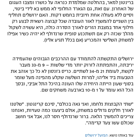
ברינטון למאר, בהחלטה שמלמדת כנראה על כושרו ומצבו העגום
של האחרון. עם זאת, גם הגארד החלופי לא ממש בא לידי ביטוי,
וסיים ללא פעולה אחת חיובית בחמש דקות. האם ירושלים תחליף
בין השניים להמשך? לאור העובדה שכל קבוצה רשאית לבצע רק
חילוף אחד במצבת הזרים לאורך הסדרה כולה, היא עשויה לשקול
מהלך שכזה רק אם תשתכנע סופית שרנדולף לא יהיה כשיר אפילו
למשחק השלישי והמכריע (אם בכלל תגיע אליו).
ירושלים התקשתה להתמודד עם ההרכבים הגבוהים שהעמידה
יריבתה, והתפתתה לזרוק יותר מדי שלשות – 9 מ-33 מעבר
לקשת, לעומת 21 מ-34 לשתיים. כריס ג'ונסון לא כל כך אוהב את
הטבעות ביד אליהו; למרות השלשה שקלע מהפינה מעל שומר
בסוף שעון הייתה היחידה שלו העונה בהיכל התל אביבי, ובסך
הכל הוא עומד על 1 מ-10 בארבעה משחקים שם.
"שתי הקבוצות נלחמו, ואני גאה בכולם", סיכם קרינגטון. "שלטנו
לאורך חלקים גדולים במשחק, אולם ביצענו כמה טעויות, ואנחנו
צריכים להמשיך הלאה. ברור שרנדולף חסר לנו, אבל אני חושב
שכולם עשו צעד קדימה".
עוד באותו נושא:
הפועל ירושלים