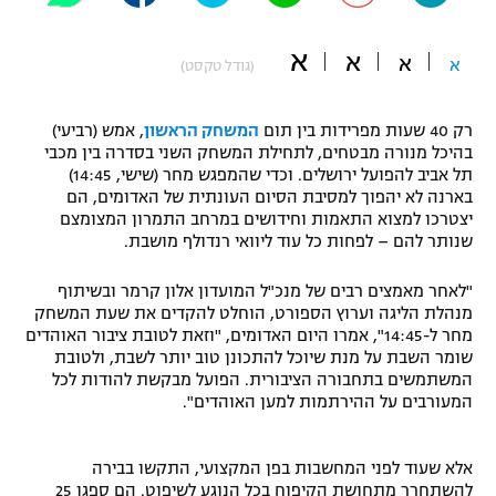
"מחצית בשכונה" – פודקאסט
אופניים
א
א
א
א
(גודל טקסט)
ספורט מוטורי
משתתפים וזוכים בפרסים
רק 40 שעות מפרידות בין תום
המשחק הראשון
, אמש (רביעי)
כדורמים
בהיכל מנורה מבטחים, לתחילת המשחק השני בסדרה בין מכבי
תקנון משתתפים וזוכים בפרסים
תל אביב להפועל ירושלים. וכדי שהמפגש מחר (שישי, 14:45)
טניס
בארנה לא יהפוך למסיבת הסיום העונתית של האדומים, הם
פוטבול אמריקאי NFL
יצטרכו למצוא התאמות וחידושים במרחב התמרון המצומצם
תקנון עבור פעילות אלקטרה
שנותר להם – לפחות כל עוד ליוואי רנדולף מושבת.
גיימינג E-Sports
בייסבול MLB
תקנון עבור פעילות ספורט 1 – "מרלן"
"לאחר מאמצים רבים של מנכ"ל המועדון אלון קרמר ובשיתוף
ספורט אתגרי ואקסטרים
מנהלת הליגה וערוץ הספורט, הוחלט להקדים את שעת המשחק
תנאי שימוש
מחר ל-14:45", אמרו היום האדומים, "וזאת לטובת ציבור האוהדים
שומר השבת על מנת שיוכל להתכונן טוב יותר לשבת, ולטובת
אומנויות לחימה
המשתמשים בתחבורה הציבורית. הפועל מבקשת להודות לכל
המעורבים על ההירתמות למען האוהדים".
מדיניות פרטיות
גיימינג E-Sports
אלא שעוד לפני המחשבות בפן המקצועי, התקשו בבירה
תקנון פעילות ספורט 1
להשתחרר מתחושת הקיפוח בכל הנוגע לשיפוט. הם ספגו 25