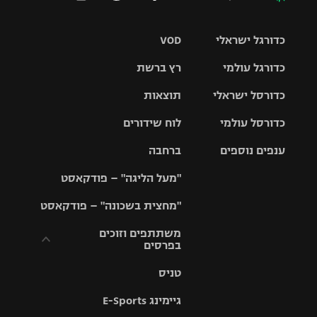
כדורגל ישראלי
VOD
כדורגל עולמי
רץ ברשת
ליגת העל
כדורסל ישראלי
תוצאות
ליגת
ליגה לאומית
האלופות
כדורסל עולמי
לוח שידורים
ליגת ווינר
סל
גביע הטוטו
ענפים נוספים
ברחבה
ליגה
NBA
אירופית
"מעל הליגה" – פודקאסט
ליגה לאומית
ליגיונרים
טניס
יורוליג
ליגה אנגלית
"מחצית בשכונה" – פודקאסט
כדורסל נשים
גביע המדינה
כדוריד
יורוקאפ
ליגה גרמנית
משתתפים וזוכים
בפרסים
מכבי תל
נבחרת
כדורעף
אביב
ישראל
ליגה
טניס
ספרדית
תקנון משתתפים
שחייה
הפועל חולון
מכבי חיפה
וזוכים בפרסים
גיימינג E-Sports
ליגה