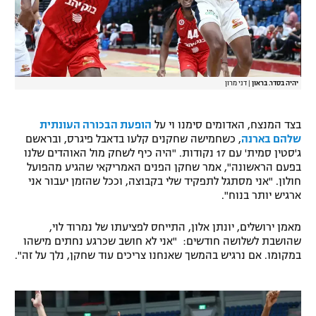
רשיון להקרנה פומבית לבית עסק
הצטרפות לחבילת הערוצים
לוח דרושים – ג'ובנט
יהיה בסדר. בראון
|
דני מרון
תגיות
בצד המנצח, האדומים סימנו וי על
הופעת הבכורה העונתית
שלהם בארנה
, כשחמישה שחקנים קלעו בדאבל פיגרס, ובראשם
המגזין
ג'סטין סמית' עם 17 נקודות. "היה כיף לשחק מול האוהדים שלנו
בפעם הראשונה", אמר שחקן הפנים האמריקאי שהגיע מהפועל
חולון. "אני מסתגל לתפקיד שלי בקבוצה, וככל שהזמן יעבור אני
ארגיש יותר בנוח".
מאמן ירושלים, יונתן אלון, התייחס לפציעתו של נמרוד לוי,
שהושבת לשלושה חודשים: "אני לא חושב שכרגע נחתים מישהו
במקומו. אם נרגיש בהמשך שאנחנו צריכים עוד שחקן, נלך על זה".