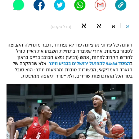
"מחצית בשכונה" – פודקאסט
אופניים
א
א
א
א
(גודל טקסט)
ספורט מוטורי
משתתפים וזוכים בפרסים
כדורמים
העונה של עירוני נס ציונה עוד לא נפתחה, וכבר מתחילה הקבוצה
תקנון משתתפים וזוכים בפרסים
טניס
לספור פציעות. אחרי שאיבדה בתחילת השבוע את ראיין טורל
פוטבול אמריקאי NFL
לחודש הקרוב לפחות, אמש (רביעי) נפצע הכוכב ברייס בראון
תקנון עבור פעילות אלקטרה
ב
הפסד 94:84 להפועל ירושלים בגביע ווינר
. אלא שבמקרה של
הגארד האמריקאי, הבשורות טובות ומרגיעות יותר: הוא סובל
גיימינג E-Sports
בייסבול MLB
בסך הכל מהתכווצות שרירים, ולא ייעדר תקופה ממושכת.
תקנון עבור פעילות ספורט 1 – "מרלן"
ספורט אתגרי ואקסטרים
תנאי שימוש
אומנויות לחימה
מדיניות פרטיות
גיימינג E-Sports
תקנון פעילות ספורט 1