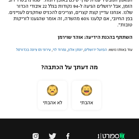
המאמן המפסיד עמית שרף סיכם באופן דומה: "שמרנו בסדר רוב
הזמן, אבל ירושלים הגיעה ל-94 נקודות בגלל 22 איבודי הכדור
שלנו. אנחנו עדיין קצת קצרים, וצריכים להכניס שחקנים לעניינים.
בפן החיובי, אם קלענו 60% מהשדה, זה אומר שהגענו לזריקות
טובות".
השתתף בהכנת הידיעה: אוהד שוירמן
עוד באותו נושא:
הפועל ירושלים
,
יונתן אלון
,
נמרוד לוי
,
עירוני נס ציונה בכדורסל
מה דעתך על הכתבה?
אהבתי
לא אהבתי