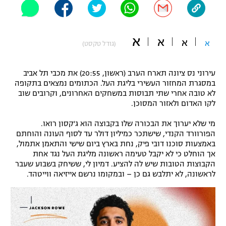
"מחצית בשכונה" – פודקאסט
אופניים
א
א
א
א
(גודל טקסט)
ספורט מוטורי
משתתפים וזוכים בפרסים
כדורמים
עירוני נס ציונה תארח הערב (ראשון, 20:55) את מכבי תל אביב
תקנון משתתפים וזוכים בפרסים
טניס
במסגרת המחזור העשירי בליגת העל. הכתומים נמצאים בתקופה
פוטבול אמריקאי NFL
לא טובה אחרי שתי תבוסות במשחקים האחרונים, וקרובים שוב
תקנון עבור פעילות אלקטרה
לקו האדום ולאזור המסוכן.
גיימינג E-Sports
בייסבול MLB
מי שלא יערוך את הבכורה שלו בקבוצה הוא ג'קסון רואו.
תקנון עבור פעילות ספורט 1 – "מרלן"
הפורוורד הקנדי, שישתכר כמיליון דולר עד לסוף העונה והוחתם
ספורט אתגרי ואקסטרים
באמצעות סוכנו דובי פיק, נחת בארץ ביום שישי והתאמן אתמול,
תנאי שימוש
אך הוחלט כי לא יקבל טעימה ראשונה מליגת העל נגד אחת
הקבוצות הטובות שיש לה להציע. דמיון לי, ששיחק בשבוע שעבר
אומנויות לחימה
לראשונה, לא יתלבש גם כן – ובמקומו נרשם אייזיאה ווייטהד.
מדיניות פרטיות
גיימינג E-Sports
תקנון פעילות ספורט 1