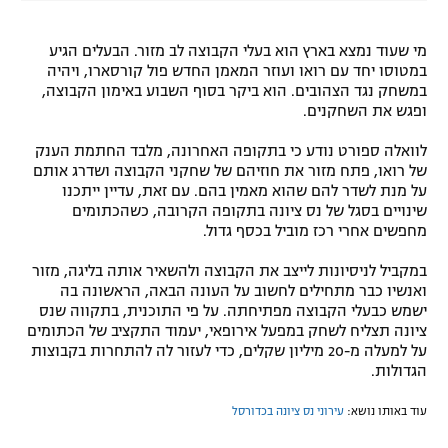
מי שעוד נמצא בארץ הוא בעלי הקבוצה לב מזור. הבעלים הגיע
במטוסו יחד עם רואו ועוזר המאמן החדש פול קורסארו, ויהיה
במשחק נגד הצהובים. הוא ביקר בסוף השבוע באימון הקבוצה,
ופגש את השחקנים.
לוואלה ספורט נודע כי בתקופה האחרונה, מלבד החתמת הענק
של רואו, פתח מזור את חוזיהם של שחקני הקבוצה ושדרג אותם
על מנת לשדר להם שהוא מאמין בהם. עם זאת, עדיין ייתכנו
שינויים בסגל של נס ציונה בתקופה הקרובה, כשהכתומים
מחפשים אחרי רכז מוביל בכסף גדול.
במקביל לניסיונות לייצב את הקבוצה ולהשאיר אותה בליגה, מזור
ואנשיו כבר מתחילים לחשוב על העונה הבאה, הראשונה בה
ישמש כבעלי הקבוצה מפתיחתה. על פי התוכנית, בתקווה שנס
ציונה תצליח לשחק במפעל אירופאי, יעמוד התקציב של הכתומים
על למעלה מ-20 מיליון שקלים, כדי לעזור לה להתחרות בקבוצות
הגדולות.
עוד באותו נושא:
עירוני נס ציונה בכדורסל