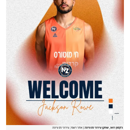
רשיון להקרנה פומבית לבית עסק
הצטרפות לחבילת הערוצים
לוח דרושים – ג'ובנט
תגיות
המגזין
ג'קסון רואו, שחקן עירוני נס ציונה
|
אתר רשמי, עירוני נס ציונה