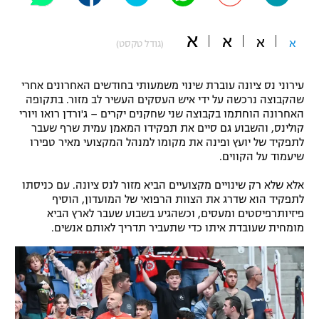
"מחצית בשכונה" – פודקאסט
אופניים
א
א
א
א
(גודל טקסט)
ספורט מוטורי
משתתפים וזוכים בפרסים
עירוני נס ציונה עוברת שינוי משמעותי בחודשים האחרונים אחרי
כדורמים
שהקבוצה נרכשה על ידי איש העסקים העשיר לב מזור. בתקופה
תקנון משתתפים וזוכים בפרסים
האחרונה הוחתמו בקבוצה שני שחקנים יקרים – ג'ורדן רואו ויורי
טניס
קולינס, והשבוע גם סיים את תפקידו המאמן עמית שרף שעבר
פוטבול אמריקאי NFL
לתפקיד של יועץ ופינה את מקומו למנהל המקצועי מאיר טפירו
תקנון עבור פעילות אלקטרה
שיעמוד על הקווים.
גיימינג E-Sports
בייסבול MLB
תקנון עבור פעילות ספורט 1 – "מרלן"
אלא שלא רק שינויים מקצועיים הביא מזור לנס ציונה. עם כניסתו
לתפקיד הוא שדרג את הצוות הרפואי של המועדון, הוסיף
ספורט אתגרי ואקסטרים
תנאי שימוש
פיזיותרפיסטים ומעסים, וכשהגיע בשבוע שעבר לארץ הביא
מומחית שעובדת איתו כדי שתעביר תדריך לאותם אנשים.
אומנויות לחימה
מדיניות פרטיות
גיימינג E-Sports
תקנון פעילות ספורט 1