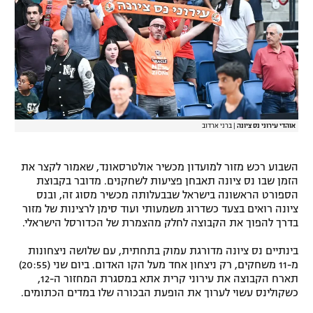
רשיון להקרנה פומבית לבית עסק
הצטרפות לחבילת הערוצים
לוח דרושים – ג'ובנט
תגיות
אוהדי עירוני נס ציונה
|
ברני ארדוב
המגזין
השבוע רכש מזור למועדון מכשיר אולטרסאונד, שאמור לקצר את
הזמן שבו נס ציונה תאבחן פציעות לשחקנים. מדובר בקבוצת
הספורט הראשונה בישראל שבבעלותה מכשיר מסוג זה, ובנס
ציונה רואים בצעד כשדרוג משמעותי ועוד סימן לרצינות של מזור
בדרך להפוך את הקבוצה לחלק מהצמרת של הכדורסל הישראלי.
בינתיים נס ציונה מדורגת עמוק בתחתית, עם שלושה ניצחונות
מ-11 משחקים, רק ניצחון אחד מעל הקו האדום. ביום שני (20:55)
תארח הקבוצה את עירוני קרית אתא במסגרת המחזור ה-12,
כשקולינס עשוי לערוך את הופעת הבכורה שלו במדים הכתומים.