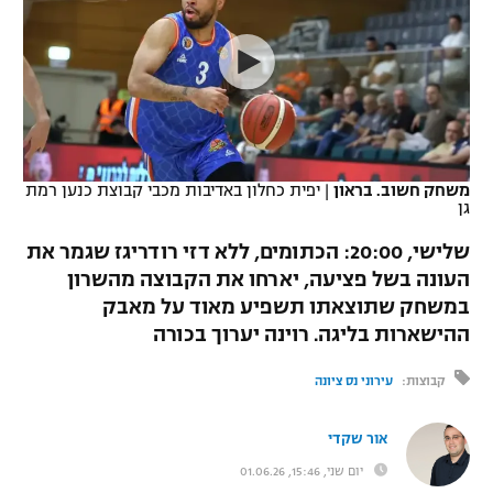
כדורסל נשים
נבחרת ישראל
יורוליג
ליגה ספרדית
טניס
VOD
מכבי תל אביב
מכבי חיפה
יורוקאפ
ליגה איטלקית
כדוריד
הפועל חולון
בית"ר ירושלים
רץ ברשת
ליגה צרפתית
כדורעף
הפועל ירושלים
מכבי תל אביב
משחק חשוב. בראון
|
יפית כחלון באדיבות מכבי קבוצת כנען רמת
גן
ליגה הולנדית
שחייה
תוצאות
דני אבדיה
הפועל תל אביב
שלישי, 20:00: הכתומים, ללא דזי רודריגז שגמר את
ליגה טורקית
ג'ודו
העונה בשל פציעה, יארחו את הקבוצה מהשרון
הפועל חיפה
לוח שידורים
במשחק שתוצאתו תשפיע מאוד על מאבק
ליגה סינית
אגרוף
ההישארות בליגה. רוינה יערוך בכורה
הפועל באר שבע
ליגה ברזילאית
ברחבה
ספורט אולימפי
קבוצות:
עירוני נס ציונה
מכבי נתניה
ליגות נוספות
UFC
אור שקדי
"מעל הליגה" – פודקאסט
בני יהודה
יום שני, 15:46, 01.06.26
היאבקות WWE