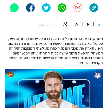
"מחצית בשכונה" – פודקאסט
אופניים
ספורט מוטורי
א
משתתפים וזוכים בפרסים
א
א
א
(גודל טקסט)
כדורמים
תקנון משתתפים וזוכים בפרסים
טניס
משחקי הבית התחתון בליגת העל בכדורסל יימשכו מחר (שלישי,
20:00) באולם לב המושבה, כשעירוני נס ציונה, המדורגת במקום
פוטבול אמריקאי NFL
תקנון עבור פעילות אלקטרה
ה-11, תארח את מכבי רעננה האחרונה. לשתי הקבוצות יהיה זה
המשחק הראשון מתוך שישה בבית התחתון, והן ייפגשו פעם
גיימינג E-Sports
בייסבול MLB
נוספת ברעננה. בשני המשחקים הראשונים ביניהן העונה ניצחה
תקנון עבור פעילות ספורט 1 – "מרלן"
הקבוצה הביתית.
ספורט אתגרי ואקסטרים
תנאי שימוש
אומנויות לחימה
מדיניות פרטיות
גיימינג E-Sports
תקנון פעילות ספורט 1