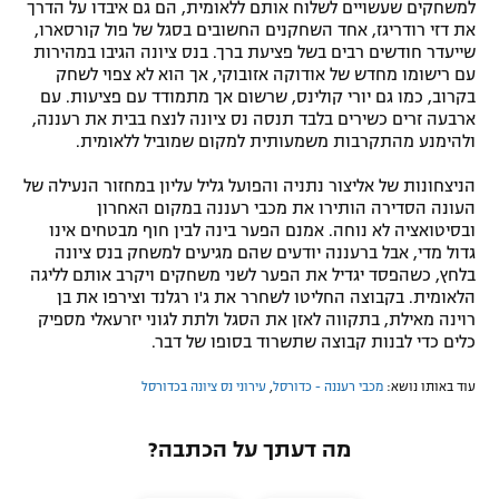
למשחקים שעשויים לשלוח אותם ללאומית, הם גם איבדו על הדרך
את דזי רודריגז, אחד השחקנים החשובים בסגל של פול קורסארו,
שייעדר חודשים רבים בשל פציעת ברך. בנס ציונה הגיבו במהירות
עם רישומו מחדש של אודוקה אזובוקי, אך הוא לא צפוי לשחק
בקרוב, כמו גם יורי קולינס, שרשום אך מתמודד עם פציעות. עם
ארבעה זרים כשירים בלבד תנסה נס ציונה לנצח בבית את רעננה,
ולהימנע מהתקרבות משמעותית למקום שמוביל ללאומית.
הניצחונות של אליצור נתניה והפועל גליל עליון במחזור הנעילה של
העונה הסדירה הותירו את מכבי רעננה במקום האחרון
ובסיטואציה לא נוחה. אמנם הפער בינה לבין חוף מבטחים אינו
גדול מדי, אבל ברעננה יודעים שהם מגיעים למשחק בנס ציונה
בלחץ, כשהפסד יגדיל את הפער לשני משחקים ויקרב אותם לליגה
הלאומית. בקבוצה החליטו לשחרר את ג'ו רגלנד וצירפו את בן
רוינה מאילת, בתקווה לאזן את הסגל ולתת לגוני יזרעאלי מספיק
כלים כדי לבנות קבוצה שתשרוד בסופו של דבר.
עוד באותו נושא:
מכבי רעננה - כדורסל
,
עירוני נס ציונה בכדורסל
מה דעתך על הכתבה?