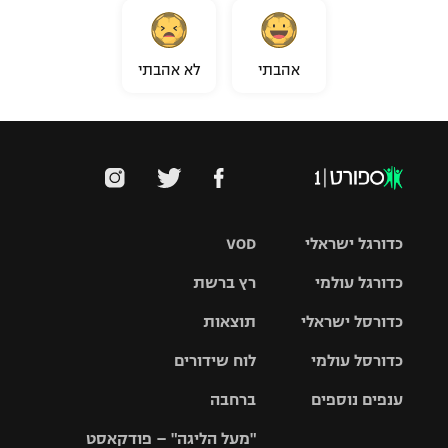
אהבתי
לא אהבתי
כדורגל ישראלי
VOD
כדורגל עולמי
רץ ברשת
ליגת העל
כדורסל ישראלי
תוצאות
ליגת
ליגה לאומית
האלופות
כדורסל עולמי
לוח שידורים
ליגת ווינר
סל
גביע הטוטו
ענפים נוספים
ברחבה
ליגה
NBA
אירופית
"מעל הליגה" – פודקאסט
ליגה לאומית
ליגיונרים