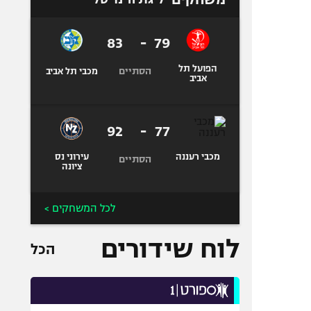
83
-
79
הפועל תל
הסתיים
מכבי תל אביב
אביב
92
-
77
מכבי רעננה
עירוני נס
הסתיים
ציונה
לכל המשחקים >
לוח שידורים
הכל