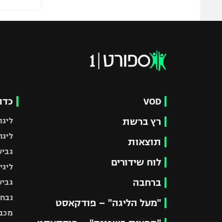
VOD
כדו
רץ ברשת
ליגת
ליגה
תוצאות
גביע
לוח שידורים
ליגי
ברחבה
גביע
נבחר
"מעל הליגה" – פודקאסט
מכבי