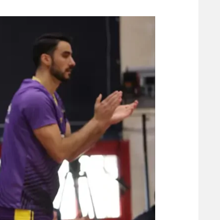
משתתפים וזוכים בפרסים
מכבי ת
הפועל 
תקנון משתתפים וזוכים בפרסים
הפועל 
תקנון עבור פעילות אלקטרה
הפועל 
תקנון עבור פעילות ספורט 1 – "מרלן"
מכבי נ
טניס
בני יהו
גיימינג E-Sports
תנאי שימוש
מדיניות פרטיות
תקנון פעילות ספורט 1
רשיון להקרנה פומבית לבית עסק
הצטרפות לחבילת הערוצים
לוח דרושים – ג'ובנט
תגיות