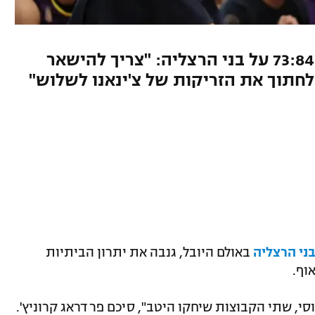
מאמן הפועל חולון סיכם את ה-73:84 על בני הרצליה: "צריך להישאר
 לחתוך את הזריקות של צ'ינאנו לשלוש"
באולם היובל, גנבה את יתרון הביתיות
סי, שתי הקבוצות שיחקו היטב", סיכם פרדראג קרוניץ'.