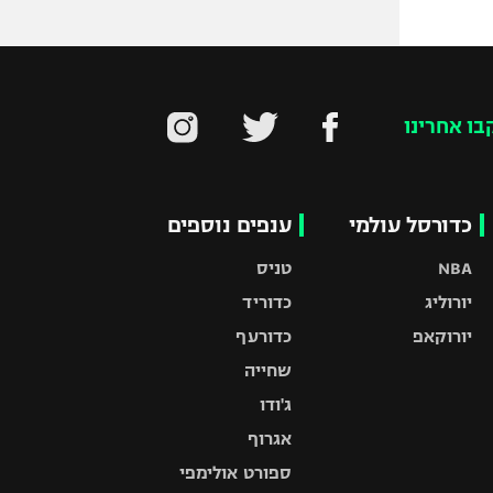
בו אחרינו
כדורסל עולמי
ענפים נוספים
NBA
טניס
יורוליג
כדוריד
יורוקאפ
כדורעף
שחייה
ג'ודו
אגרוף
ספורט אולימפי