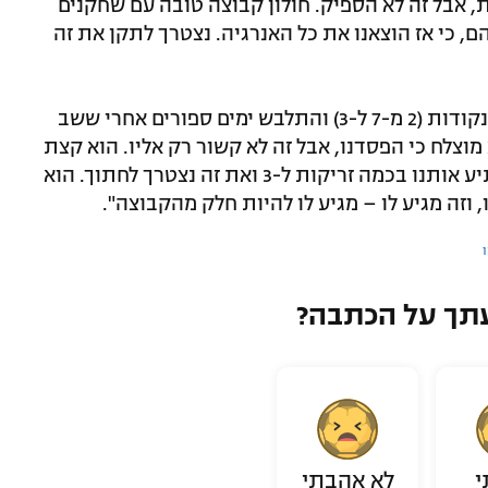
, אבל זה לא הספיק. חולון קבוצה טובה עם שחקנים
, כי אז הוצאנו את כל האנרגיה. נצטרך לתקן את זה
על שובו של צ'ינאנו אונואקו, שסיים עם 16 נקודות (2 מ-7 ל-3) והתלבש ימים ספורים אחרי ששב
מוצלח כי הפסדנו, אבל זה לא קשור רק אליו. הוא קצת
יצא מהקצב ועשה משחק סולידי. הוא הפתיע אותנו בכמה זריקות ל-3 ואת זה נצטרך לחתוך. הוא
וזה מגיע לו – מגיע לו להיות חלק מהקבוצה".
ו
תך על הכתבה?
י
לא אהבתי