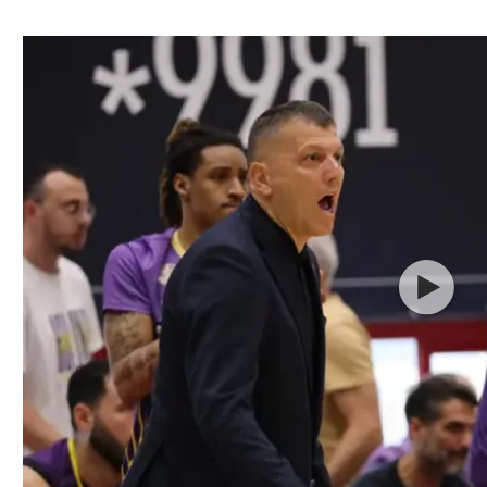
ל אביב
ליגה טורקית
תל אביב
ליגה סינית
חיפה
ליגה ברזילאית
באר שבע
ליגות נוספות
תניה
דה