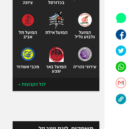
היאבקות WWE
בכדורסל
ציונה
אופניים
ספורט מוטורי
כדורמים
הפועל
הפועל אילת
הפועל תל
פוטבול אמריקאי NFL
גלבוע גליל
אביב
בייסבול MLB
ספורט אתגרי
ואקסטרים
עירוני נהריה
הפועל באר
מכבי אשדוד
אומנויות לחימה
שבע
גיימינג E-Sports
לכל הקבוצות >
משחקים
ליגת ווינר סל