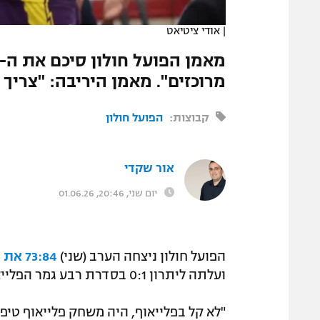
המגזין
|
אודי ציטיאט
מרוכזים". מאמן היריבה: "צריך
קבוצות:
הפועל חולון
אור שקדי
יום שני, 20:46, 01.06.26
הפועל חולון ניצחה הערב (שני)
73:84 את בני הרצליה
ועלתה ליתרון 0:1 בסדרת רבע גמר הפלייאוף.
"לא קל בפלייאוף, היה משחק פלייאוף טיפו