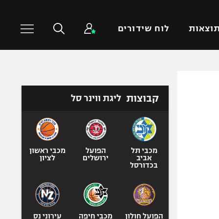
וצאות
לוח שידורים
כדורסל עולמי
ענפים נוספים
קבוצות
ליגת ווינר סל
NBA
טניס
יורוליג
כדוריד
יורוקאפ
כדורעף
שחייה
מכבי תל
הפועל
מכבי ראשון
אביב
ירושלים
לציון
ג'ודו
בכדורסל
אגרוף
ספורט אולימפי
UFC
הפועל חולון
מכבי חיפה
עירוני נס