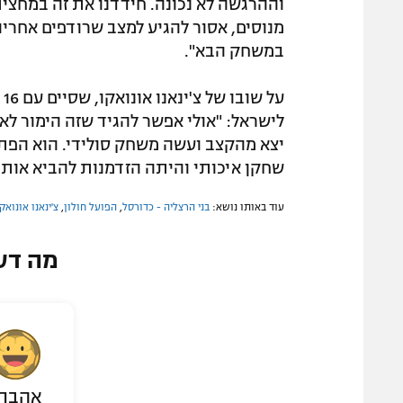
וההרגשה לא נכונה. חידדנו את זה במחצית
מנוסים, אסור להגיע למצב שרודפים אחריהם
במשחק הבא".
לישראל: "אולי אפשר להגיד שזה הימור לא 
שחקן איכותי והיתה הזדמנות להביא אותו, 
עוד באותו נושא:
בני הרצליה - כדורסל
,
הפועל חולון
,
צ'ינאנו אונואק
מה דע
אהבת