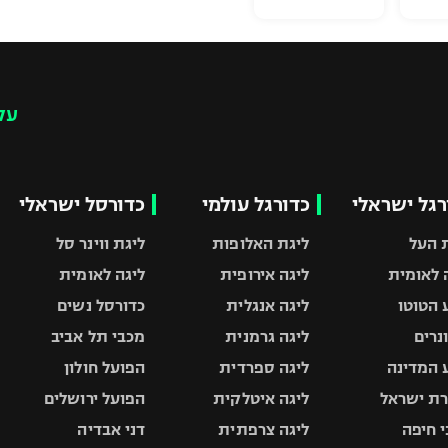
עק
רגל ישראלי
כדורגל עולמי
כדורסל ישראלי
 העל
ליגת האלופות
ליגת ווינר סל
 לאומית
ליגה אירופית
ליגה לאומית
 הטוטו
ליגה אנגלית
כדורסל נשים
ונרים
ליגה גרמנית
מכבי תל אביב
 המדינה
ליגה ספרדית
הפועל חולון
ת ישראל
ליגה איטלקית
הפועל ירושלים
 חיפה
ליגה צרפתית
דני אבדיה