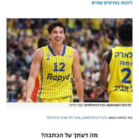
לזכות בפרסים שווים
רשיון להקרנה פומבית לבית עסק
הצטרפות לחבילת הערוצים
לוח דרושים – ג'ובנט
תגיות
המגזין
לא הולך לשום מקום. ג'ון דיברתולומיאו
|
קובי אליהו
עוד באותו נושא:
ג'ון דיברתולומאו
,
מכבי תל אביב בכדורסל
מה דעתך על הכתבה?