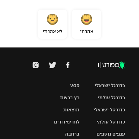
אהבתי
לא אהבתי
כדורגל ישראלי
VOD
כדורגל עולמי
רץ ברשת
ליגת העל
כדורסל ישראלי
תוצאות
ליגת
ליגה לאומית
האלופות
כדורסל עולמי
לוח שידורים
ליגת ווינר
סל
גביע הטוטו
ענפים נוספים
ברחבה
ליגה
NBA