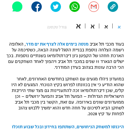
"מחצית בשכונה" – פודקאסט
אופניים
א
א
ספורט מוטורי
א
א
משתתפים וזוכים בפרסים
(גודל טקסט)
כדורמים
בעוד מכבי תל אביב
מנסה בימים אלה לצרף את ים מדר
, האלופה
תקנון משתתפים וזוכים בפרסים
טניס
רשמה הצלחה נוספת בבניית הסגל לעונה הבאה, כשסיכמה על
פוטבול אמריקאי NFL
הארכת חוזהו של הקפטן ג'ון דיברתולומיאו בשנתיים נוספות. בכך
תקנון עבור פעילות אלקטרה
ישלים הגארד 11 שנים במכבי תל אביב ויהפוך לאחד השחקנים עם
גיימינג E-Sports
הכי הרבה עונות בצהוב בעידן המודרני.
בייסבול MLB
תקנון עבור פעילות ספורט 1 – "מרלן"
במועדון ניהלו מגעים עם השחקן בחודשים האחרונים, לאחר
ספורט אתגרי ואקסטרים
שהוא הודיע כי אין בכוונתו לפרוש בקיץ הנוכחי. המגעים לא היו
תנאי שימוש
קלים, שכן דיברתולומיאו זכה להתעניינות גם מצד שתי היריבות
אומנויות לחימה
הישראליות הגדולות – הפועל תל אביב והפועל ירושלים – וכן
ממועדונים שונים באירופה. עם זאת, הקשר בין מכבי תל אביב
מדיניות פרטיות
לשחקן הביא לסיכום על חוזה חדש והוא ימשיך ללבוש צהוב
גיימינג E-Sports
לפחות עד קיץ 2028.
תקנון פעילות ספורט 1
היכנסו למשחק הניחושים, השתתפו בחידון ובכל שבוע תוכלו