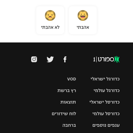
אהבתי
לא אהבתי
כדורגל ישראלי
VOD
כדורגל עולמי
רץ ברשת
ליגת העל
כדורסל ישראלי
תוצאות
ליגת
ליגה לאומית
האלופות
כדורסל עולמי
לוח שידורים
ליגת ווינר
סל
גביע הטוטו
ענפים נוספים
ברחבה
ליגה
NBA
אירופית