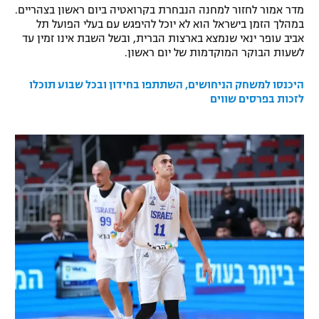
מדר אמור לחזור למחנה הנבחרת בקרואטיה ביום ראשון בצהריים.
רשיון להקרנה פומבית לבית עסק
במהלך הזמן בישראל הוא לא יוכל להיפגש עם בעלי הפועל תל
אביב עופר ינאי שנמצא בארצות הברית, ובשל השבת אינו זמין עד
הצטרפות לחבילת הערוצים
לשעות הבוקר המוקדמות של יום ראשון.
היכנסו למשחק הניחושים, השתתפו בחידון ובכל שבוע תוכלו
לוח דרושים – ג'ובנט
לזכות בפרסים שווים
תגיות
המגזין