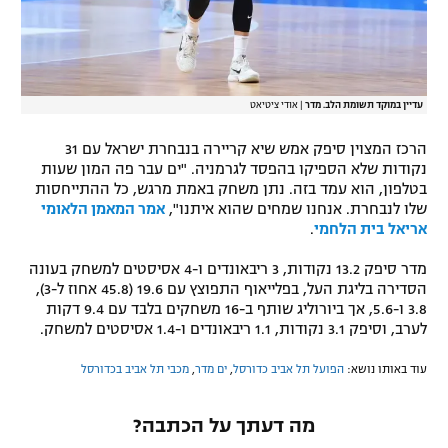
עדיין במוקד תשומת הלב. מדר
|
אודי ציטיאט
הרכז המצוין סיפק אמש שיא קריירה בנבחרת ישראל עם 31
נקודות שלא הספיקו בהפסד לגרמניה. "ים עבר פה המון שעות
בטלפון, הוא עמד בזה. נתן משחק באמת מרגש, כל ההתייחסות
שלו לנבחרת. אנחנו שמחים שהוא איתנו",
אמר המאמן הלאומי
אריאל בית הלחמי
.
מדר סיפק 13.2 נקודות, 3 ריבאונדים ו-4 אסיסטים למשחק בעונה
הסדירה בליגת העל, בפלייאוף התפוצץ עם 19.6 (45.8 אחוז ל-3),
3.8 ו-5.6, אך ביורוליג שותף ב-16 משחקים בלבד עם 9.4 דקות
לערב, וסיפק 3.1 נקודות, 1.1 ריבאונדים ו-1.4 אסיסטים למשחק.
עוד באותו נושא:
הפועל תל אביב כדורסל
,
ים מדר
,
מכבי תל אביב בכדורסל
מה דעתך על הכתבה?