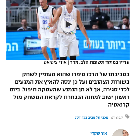
כדורסל נשים
נבחרת ישראל
יורוליג
ליגה ספרדית
טניס
VOD
מכבי תל אביב
מכבי חיפה
יורוקאפ
ליגה איטלקית
כדוריד
הפועל חולון
בית"ר ירושלים
רץ ברשת
ליגה צרפתית
כדורעף
הפועל ירושלים
מכבי תל אביב
ליגה הולנדית
שחייה
תוצאות
עדיין במוקד תשומת הלב. מדר
|
אודי ציטיאט
דני אבדיה
הפועל תל אביב
ליגה טורקית
בסביבתו של הרכז סיפרו שהוא מעוניין לשחק
ג'ודו
הפועל חיפה
בשורות הצהובים ועל כן ינסה להאיץ את המגעים
לוח שידורים
ליגה סינית
לכדי סגירה, אך לא מן הנמנע שהעסקה תיפול. ביום
אגרוף
הפועל באר שבע
ראשון ישוב למחנה הנבחרת לקראת המשחק מול
ליגה ברזילאית
ברחבה
קרואטיה
ספורט אולימפי
מכבי נתניה
ליגות נוספות
קבוצות:
מכבי תל אביב בכדורסל
UFC
"מעל הליגה" – פודקאסט
בני יהודה
אור שקדי
היאבקות WWE