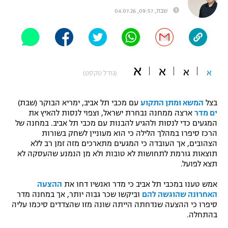
שבת, 09:57, 04.07.26
"מחצית בשכונה" – פודקאסט
אופניים
ספורט מוטורי
משתתפים וזוכים בפרסים
א
א
כדורמים
א
א
(גודל טקסט)
תקנון משתתפים וזוכים בפרסים
טניס
פוטבול אמריקאי NFL
תקנון עבור פעילות אלקטרה
בצל
המשא ומתן התקוע
עם מכבי תל אביב, ימריא הבוקר (שבת)
ים מדר
ארצה ממחנה נבחרת ישראל, וצפוי לנסות להאיץ את
גיימינג E-Sports
בייסבול MLB
המגעים כדי לנסות ולהגיע להבנות עם מכבי תל אביב. במחנה של
תקנון עבור פעילות ספורט 1 – "מרלן"
הרכז סיפרו במהלך הלילה כי הוא מעוניין לשחק בשורות
ספורט אתגרי ואקסטרים
הצהובים, אך העובדה כי המגעים מתארכים מזה זמן רב ללא
תנאי שימוש
תוצאות גורמת לתחושות לא טובות ולא מן הנמנע שהעסקה לא
תצא לפועל.
אומנויות לחימה
אמש טענו במכבי תל אביב כי מדר ואנשיו דחו את
ההצעה
מדיניות פרטיות
גיימינג E-Sports
האחרונה שהוגשה להם
וביקשו שכר גבוה יותר, אך במחנה מדר
סיפרו כי ההצעה שנדחתה הייתה שונה מזו שהצדדים סיכמו עליה
בהתחלה.
תקנון פעילות ספורט 1