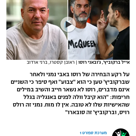
כדורסל נשים
נבחרת ישראל
יורוליג
ליגה ספרדית
טניס
VOD
מכבי תל אביב
מכבי חיפה
יורוקאפ
ליגה איטלקית
כדוריד
הפועל חולון
בית"ר ירושלים
רץ ברשת
ליגה צרפתית
כדורעף
הפועל ירושלים
מכבי תל אביב
ליגה הולנדית
שחייה
תוצאות
אייל ברקוביץ', ג'ובאני רוסו
|
ראובן קסטרו, ברני ארדוב
דני אבדיה
הפועל תל אביב
ליגה טורקית
על רקע הבחירה של רוסו באבי נמני ולאחר
ג'ודו
הפועל חיפה
שברקוביץ' טען כי הוא "צבוע" ואף סיפר כי השניים
לוח שידורים
ליגה סינית
אינם מדברים, רוסו לא נשאר חייב והשיב במילים
אגרוף
הפועל באר שבע
חריפות: "הוא קיבל וולה לפנים באנגליה בגלל
ליגה ברזילאית
ברחבה
שהאישיות שלו לא טובה. אין לו מוח. נמני זה רולס
ספורט אולימפי
מכבי נתניה
רויס, וברקוביץ' זה סובארו"
ליגות נוספות
UFC
"מעל הליגה" – פודקאסט
בני יהודה
מערכת ספורט 1
היאבקות WWE