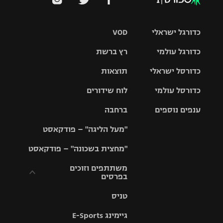
כדורגל ישראלי
VOD
כדורגל עולמי
רץ ברשת
ליגת העל
כדורסל ישראלי
תוצאות
ליגת
ליגה לאומית
האלופות
כדורסל עולמי
לוח שידורים
ליגת ווינר
סל
גביע הטוטו
ענפים נוספים
ברחבה
ליגה
NBA
אירופית
"מעל הליגה" – פודקאסט
ליגה לאומית
ליגיונרים
טניס
יורוליג
ליגה אנגלית
"מחצית בשכונה" – פודקאסט
כדורסל נשים
גביע המדינה
כדוריד
יורוקאפ
ליגה גרמנית
משתתפים וזוכים
בפרסים
מכבי תל
נבחרת
כדורעף
אביב
ישראל
ליגה
טניס
ספרדית
תקנון משתתפים
שחייה
הפועל חולון
מכבי חיפה
וזוכים בפרסים
גיימינג E-Sports