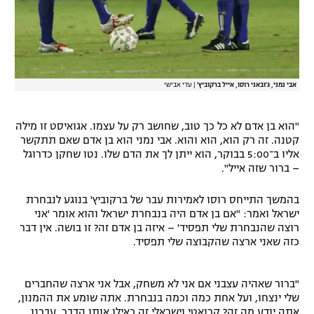
אבי נמני, ג'ובאני רוסו, אייל ברקוביץ'
|
עדי אבישי
"הוא בן אדם לא כל כך טוב, שחושב רק על עצמו. אגואיסט זו מילה
קטנה. זה רק הוא, הוא והוא. אבי נמני הוא בן אדם שאם תתקשר
אליו ב־5:00 בבוקר, הוא ייתן לך את הדם שלו. נטו שחקן כדרוגל
– ברור שזה אייל".
בהמשך התייחס רוסו לאמירות עבר של ברקוביץ' בנוגע לנבחרת
ישראל ואמר: "אם בן אדם היה בנבחרת ישראל והוא אומר 'אני
רוצה שהנבחרת שלי תפסיד' – איזה בן אדם זה? זו בושה. אין דבר
כזה שאני ארצה שהקבוצה שלי תפסיד.
"ברור שאהיה עצבני אם אני לא משחק, אבל אני ארצה שהחברים
שלי ינצחו, ועל אחת כמה וכמה בנבחרת. אתה שומע את ההמנון,
אתה יודע מה זה? קרואטי וישראלי זה כאילו אותו הדבר, עברנו