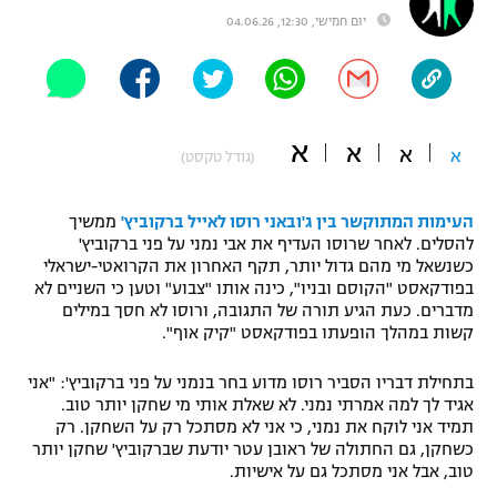
יום חמישי, 12:30, 04.06.26
"מחצית בשכונה" – פודקאסט
אופניים
ספורט מוטורי
משתתפים וזוכים בפרסים
א
א
כדורמים
א
א
(גודל טקסט)
תקנון משתתפים וזוכים בפרסים
טניס
פוטבול אמריקאי NFL
העימות המתוקשר בין ג'ובאני רוסו לאייל ברקוביץ'
ממשיך
תקנון עבור פעילות אלקטרה
להסלים. לאחר שרוסו העדיף את אבי נמני על פני ברקוביץ'
גיימינג E-Sports
בייסבול MLB
כשנשאל מי מהם גדול יותר, תקף האחרון את הקרואטי-ישראלי
תקנון עבור פעילות ספורט 1 – "מרלן"
בפודקאסט "הקוסם ובניו", כינה אותו "צבוע" וטען כי השניים לא
מדברים. כעת הגיע תורה של התגובה, ורוסו לא חסך במילים
ספורט אתגרי ואקסטרים
תנאי שימוש
קשות במהלך הופעתו בפודקאסט "קיק אוף".
אומנויות לחימה
בתחילת דבריו הסביר רוסו מדוע בחר בנמני על פני ברקוביץ': "אני
מדיניות פרטיות
אגיד לך למה אמרתי נמני. לא שאלת אותי מי שחקן יותר טוב.
גיימינג E-Sports
תמיד אני לוקח את נמני, כי אני לא מסתכל רק על השחקן. רק
כשחקן, גם החתולה של ראובן עטר יודעת שברקוביץ' שחקן יותר
תקנון פעילות ספורט 1
טוב, אבל אני מסתכל גם על אישיות.