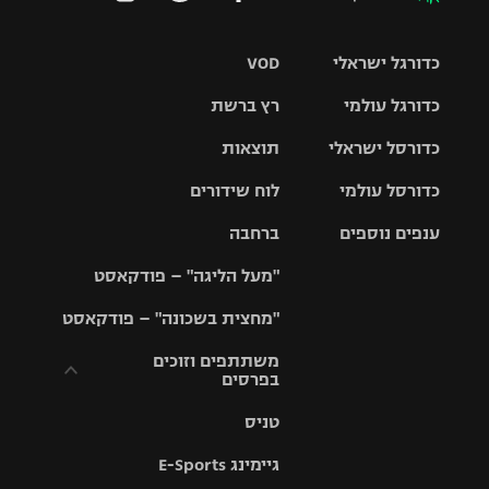
כדורגל ישראלי
VOD
כדורגל עולמי
רץ ברשת
ליגת העל
כדורסל ישראלי
תוצאות
ליגת
ליגה לאומית
האלופות
כדורסל עולמי
לוח שידורים
ליגת ווינר
סל
גביע הטוטו
ענפים נוספים
ברחבה
ליגה
NBA
אירופית
"מעל הליגה" – פודקאסט
ליגה לאומית
ליגיונרים
טניס
יורוליג
ליגה אנגלית
"מחצית בשכונה" – פודקאסט
כדורסל נשים
גביע המדינה
כדוריד
יורוקאפ
ליגה גרמנית
משתתפים וזוכים
בפרסים
מכבי תל
נבחרת
כדורעף
אביב
ישראל
ליגה
טניס
ספרדית
תקנון משתתפים
שחייה
הפועל חולון
מכבי חיפה
וזוכים בפרסים
גיימינג E-Sports
ליגה