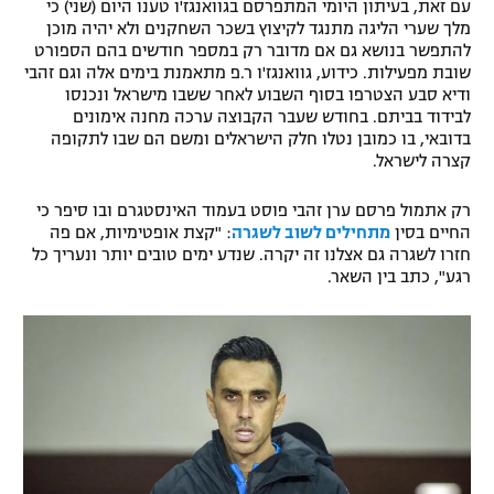
עם זאת, בעיתון היומי המתפרסם בגוואנגז'ו טענו היום (שני) כי
רשיון להקרנה פומבית לבית עסק
מלך שערי הליגה מתנגד לקיצוץ בשכר השחקנים ולא יהיה מוכן
להתפשר בנושא גם אם מדובר רק במספר חודשים בהם הספורט
שובת מפעילות. כידוע, גוואנגז'ו ר.פ מתאמנת בימים אלה וגם זהבי
הצטרפות לחבילת הערוצים
ודיא סבע הצטרפו בסוף השבוע לאחר ששבו מישראל ונכנסו
לבידוד בביתם. בחודש שעבר הקבוצה ערכה מחנה אימונים
לוח דרושים – ג'ובנט
בדובאי, בו כמובן נטלו חלק הישראלים ומשם הם שבו לתקופה
קצרה לישראל.
תגיות
רק אתמול פרסם ערן זהבי פוסט בעמוד האינסטגרם ובו סיפר כי
החיים בסין
מתחילים לשוב לשגרה
: "קצת אופטימיות, אם פה
המגזין
חזרו לשגרה גם אצלנו זה יקרה. שנדע ימים טובים יותר ונעריך כל
רגע", כתב בין השאר.