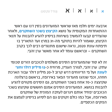
"מחצית בשכונה" – פודקאסט
א
א
אופניים
א
א
(גודל טקסט)
ספורט מוטורי
משתתפים וזוכים בפרסים
ארבעה ימים חלפו מאז שראשי המועדונים בסין דנו עם ראשי
ההתאחדות המקומית על נושא
הקיצוץ בשכר השחקנים
, ולאחר
כדורמים
שהצדדים קבעו להמשיך בשיחות בניסיון להגיע להבנות על תנאי
תקנון משתתפים וזוכים בפרסים
טניס
הקיצוץ, שאמור להיות בתוקף מה-31 במרץ ועד התאריך בו
תיפתח עונת 2020, נראה שישנם מתנגדים רבים לכך בקרב
פוטבול אמריקאי NFL
תקנון עבור פעילות אלקטרה
השחקנים – ובראשם עומד לא אחר מאשר ערן זהבי.
גיימינג E-Sports
בייסבול MLB
תקנון עבור פעילות ספורט 1 – "מרלן"
זה לא סוד שהמועדונים הסינים משלמים לכוכבים הזרים סכומי
עתק: ערן זהבי, לצורך העניין, מרוויח כ-
12 מיליון דולר וחצי
ספורט אתגרי ואקסטרים
לעונה
ועל פי הדיווחים דרש קרוב ל-20 מיליון דולר עבור הארכת
תנאי שימוש
חוזהו, וכפי שנהגו מועדוני הפאר באירופה, בראשם ברצלונה
אומנויות לחימה
שקיצצה כ-70 אחוז בשכר השחקנים, גם הסינים מקווים להגיע
להבנות בנושא. המועדונים הסינים אמנם חוששים שקיצוץ בשכר
מדיניות פרטיות
הכוכבים יפחיד אותם ויגרום לעזיבה המונית של שחקנים
גיימינג E-Sports
מאירופה, אבל כמו כולם זקוקים גם הם לסיוע בניסיון לצמצם את
הנזקים הכספיים.
תקנון פעילות ספורט 1