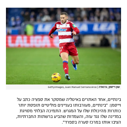
רשיון להקרנה פומבית לבית עסק
הצטרפות לחבילת הערוצים
לוח דרושים – ג'ובנט
תגיות
המגזין
שון וייסמן, גרנאדה
|
GettyImages, Juan Manuel Serrano Arce
בינתיים, אחד האתרים באיטליה שמסקר את ספציה כתב על
וייסמן: "בינתיים, מעורבותו בעניינים פוליטיים תופסת יותר
כותרות מהיכולת שלו על המגרש. התמיכה הבלתי מסויגת
במדינה שלו נגד עזה, והעמדות שהביע ברשתות החברתיות,
הציבו אותו במרכז סערה בספרד".