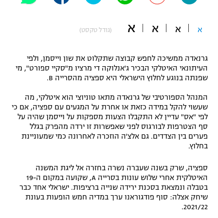
"מחצית בשכונה" – פודקאסט
אופניים
א
א
א
א
(גודל טקסט)
ספורט מוטורי
משתתפים וזוכים בפרסים
גרנאדה ממשיכה לחפש קבוצה שתקלוט את שון וייסמן, ולפי
כדורמים
העיתונאי האיטלקי הבכיר ג'אנלוקה די מרציו מ"סקיי ספורט", מי
תקנון משתתפים וזוכים בפרסים
שפנתה בנוגע לחלוץ הישראלי היא ספציה מהסרייה B.
טניס
פוטבול אמריקאי NFL
המנהל הספורטיבי של גרנאדה מתאו טוניוצי הוא איטלקי, מה
תקנון עבור פעילות אלקטרה
שעשוי להקל במידה כזאת או אחרת על המגעים עם ספציה, אם כי
גיימינג E-Sports
בייסבול MLB
לפי "אס" עדיין לא התקבלו הצעות מספקות על וייסמן שהיה על
תקנון עבור פעילות ספורט 1 – "מרלן"
סף הצטרפות לבורגוס לפני שאפשרות זו ירדה מהפרק בגלל
פערים בין הצדדים. גם אלצ'ה הוזכרה לאחרונה כמי שמעוניינת
ספורט אתגרי ואקסטרים
תנאי שימוש
בחלוץ.
אומנויות לחימה
ספציה, שרק בשנה שעברה נשרה בחזרה אל ליגת המשנה
מדיניות פרטיות
האיטלקית אחרי שלוש עונות בסרייה A, שקועה במקום ה-19
גיימינג E-Sports
בטבלה ונמצאת בסכנת ירידה שנייה ברציפות. ישראלי אחד כבר
שיחק אצלה: סוף פודגוראנו ערך במדיה חמש הופעות בעונת
תקנון פעילות ספורט 1
2021/22.