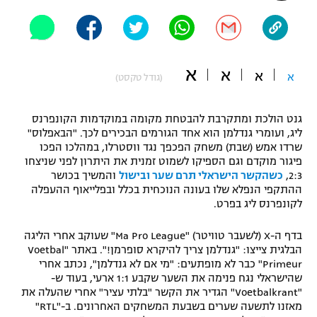
"מחצית בשכונה" – פודקאסט
אופניים
ספורט מוטורי
משתתפים וזוכים בפרסים
א
א
א
א
(גודל טקסט)
כדורמים
תקנון משתתפים וזוכים בפרסים
טניס
גנט הולכת ומתקרבת להבטחת מקומה במוקדמות הקונפרנס
פוטבול אמריקאי NFL
ליג, ועומרי גנדלמן הוא אחד הגורמים הבכירים לכך. "הבאפלוס"
תקנון עבור פעילות אלקטרה
שרדו אמש (שבת) משחק הפכפך נגד ווסטרלו, במהלכו הפכו
פיגור מוקדם וגם הספיקו לשמוט זמנית את היתרון לפני שניצחו
גיימינג E-Sports
בייסבול MLB
2:3,
כשהקשר הישראלי תרם שער ובישול
והמשיך בכושר
תקנון עבור פעילות ספורט 1 – "מרלן"
ההתקפי הנפלא שלו בעונה הנוכחית בכלל ובפלייאוף ההעפלה
ספורט אתגרי ואקסטרים
לקונפרנס ליג בפרט.
תנאי שימוש
אומנויות לחימה
בדף ה-X (לשעבר טוויטר) "Ma Pro League" שעוקב אחרי הליגה
הבלגית צייצו: "גנדלמן צריך להיקרא סופרמן!". באתר "Voetbal
מדיניות פרטיות
Primeur" כבר לא מופתעים: "מי אם לא גנדלמן", נכתב אחרי
גיימינג E-Sports
שהישראלי נגח פנימה את השער שקבע 1:1 ארעי, בעוד ש-
"Voetbalkrant" הגדיר את הקשר "בלתי עציר" אחרי שהעלה את
תקנון פעילות ספורט 1
מאזנו לתשעה שערים בשבעת המשחקים האחרונים. ב-"RTL"