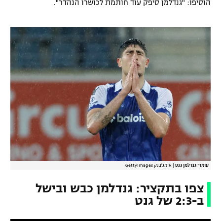
הוסיפו: "גנדלמן סיפק עוד חותמת לכושרו הנהדר".
רשיון להקרנה פומבית לבית עסק
הצטרפות לחבילת הערוצים
לוח דרושים – ג'ובנט
תגיות
המגזין
עומרי גנדלמן גנט
|
אימג'בנק GettyImages
צפו בתקציר: גנדלמן כבש ובישל
ב-2:3 של גנט