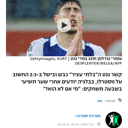
כדורסל נשים
נבחרת ישראל
יורוליג
ליגה ספרדית
טניס
VOD
מכבי תל אביב
מכבי חיפה
יורוקאפ
ליגה איטלקית
כדוריד
הפועל חולון
בית"ר ירושלים
רץ ברשת
ליגה צרפתית
כדורעף
הפועל ירושלים
מכבי תל אביב
ליגה הולנדית
שחייה
תוצאות
עומרי גנדלמן חוגג במדי גנט
|
GettyImages, KURT
דני אבדיה
הפועל תל אביב
DESPLENTER/BELGA/AFP
ליגה טורקית
ג'ודו
קשר גנט ה"בלתי עציר" כבש ובישל ב-2:3 החשוב
הפועל חיפה
לוח שידורים
על ווסטרלו, בבלגיה יודעים אחרי שער תשיעי
ליגה סינית
אגרוף
בשבעה משחקים: "מי אם לא הוא?"
הפועל באר שבע
ליגה ברזילאית
ברחבה
ספורט אולימפי
קבוצות:
גנט
מכבי נתניה
ליגות נוספות
UFC
"מעל הליגה" – פודקאסט
מערכת ספורט 1
בני יהודה
יום ראשון, 10:50, 28.04.24
היאבקות WWE