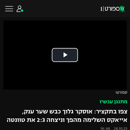
כדורגל ישראלי
ליגת העל
כדורגל עולמי
ליגה לאומית
ליגת האלופות
כדורסל ישראלי
ספורט1
גביע הטוטו
מתנגן עכשיו
ליגה אירופית
ליגת ווינר סל
ליגיונרים
כדורסל עולמי
צפו בתקציר: אוסקר גלוך כבש שער ענק,
ליגה אנגלית
אייאקס השלימה מהפך וניצחה 2:3 את טוונטה
ליגה לאומית
גביע המדינה
NBA
26.10.25 16:46
ליגה גרמנית
ענפים נוספים